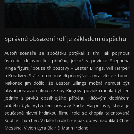
Správné obsazení rolí je základem úspěchu
Autoři scénáře se zpočátku potýkali s tím, jak pojmout
ústřední dějovou linií příběhu, jelikož v povídce Stephena
Kinga figurují pouze tři postavy – Lester Billings, Will Harper
a Kostlivec. Stále o tom museli přemýšlet a vraceli se k tomu.
Nakonec jim došlo, že Lester Billings možná nemusí být
hlavní postavou filmu a že by Kingova povídka mohla být jen
jedním z prvků obsáhlejšího příběhu. Klíčovým doplňkem
příběhu bylo vytvoření postavy Sadie Harperové, která je
současně hlavní hrdinkou filmu, role se chopila talentovaná
Sophie Thatcher. V dalších rolích se pak objeví například Chris
Messina, Vivien Lyra Blair či Marin Ireland.