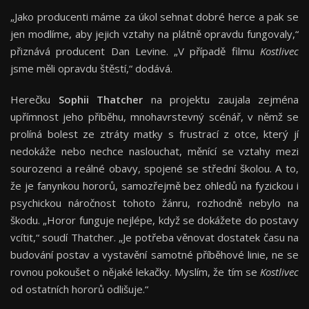
„Jako producenti máme za úkol sehnat dobré herce a pak se
jen modlíme, aby jejich vztahy na plátně opravdu fungovaly,“
přiznává producent Dan Levine. „V případě filmu
Kostlivec
jsme měli opravdu štěstí,“ dodává.
Herečku
Sophii Thatcher
na projektu zaujala zejména
upřímnost jeho příběhu, mnohavrstevný scénář, v němž se
prolíná bolest ze ztráty matky s frustrací z otce, který jí
nedokáže nebo nechce naslouchat, měnící se vztahy mezi
sourozenci a reálné obavy, spojené se střední školou. A to,
že je fanynkou hororů, samozřejmě bez ohledů na fyzickou i
psychickou náročnost tohoto žánru, rozhodně nebylo na
škodu. „Horor funguje nejlépe, když se dokážete do postavy
vcítit,“ soudí Thatcher. „Je potřeba věnovat dostatek času na
budování postav a vystavění samotné příběhové linie, ne se
rovnou pokoušet o nějaké lekačky. Myslím, že tím se
Kostlivec
od ostatních hororů odlišuje.“