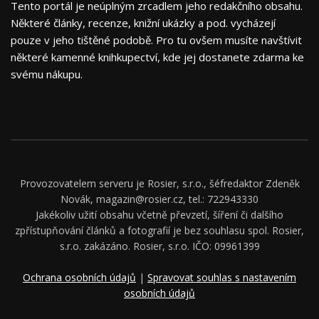
Tento portál je neúplným zrcadlem jeho redakčního obsahu.
Některé články, recenze, knižní ukázky a pod. vycházejí
pouze v jeho tištěné podobě. Pro tu ovšem musíte navštívit
některé kamenné knihkupectví, kde jej dostanete zdarma ke
svému nákupu.
Provozovatelem serveru je Rosier, s.r.o., šéfredaktor Zdeněk
Novák, magazin@rosier.cz, tel.: 722943330
Jakékoliv užití obsahu včetně převzetí, šíření či dalšího
zpřístupňování článků a fotografií je bez souhlasu spol. Rosier,
s.r.o. zakázáno. Rosier, s.r.o. IČO: 09961399
Ochrana osobních údajů
|
Spravovat souhlas s nastavením
osobních údajů