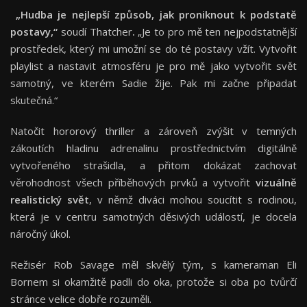
„Hudba je nejlepší způsob, jak proniknout k podstatě
postavy,“
soudí Thatcher
.
„Je to pro mě ten nejpodstatnější
prostředek, který mi umožní se do té postavy vžít. Vytvořit
playlist a nastavit atmosféru je pro mě jako vytvořit svět
samotný, ve kterém Sadie žije. Pak mi začne připadat
skutečná.“
Natočit hororový thriller a zároveň zvýšit v temných
zákoutích hladinu adrenalinu prostřednictvím digitálně
vytvořeného strašidla, a přitom dokázat zachovat
věrohodnost všech příběhových prvků a vytvořit
vizuálně
realistický svět
, v němž diváci mohou soucítit s rodinou,
která je v centru samotných děsivých událostí, je docela
náročný úkol.
Režisér Rob Savage měl skvělý tým
,
s kameraman Eli
Bornem si okamžitě padli do oka, protože si oba po tvůrčí
stránce velice dobře rozuměli.