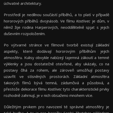
úchvatné architektury.
Prostředí je nedílnou součástí příběhů, a to platí v případě
hororových příběhů dvojnásob. Ve filmu
Kostlivec
je dům, v
němž žije rodina Harperových, neoddělitelně spjat s jejich
duševním rozpoložením.
Po výtvarné stránce ve filmové tvorbě existují základní
aspekty, které dodávají hororovým příběhům jejich
atmosféru. Kulisy obvykle nabízejí tajemná zákoutí a temné
výklenky a jsou dostatečně otevřené, aby ukázaly, co na
postavy číhá za rohem, ale zároveň umožňují postavy
uzavřít ve stísněných prostorách. Základní atmosféra
takových filmů bývá temná, zádumčivá a působivá, a
přestože dekorace filmu
Kostlivec
tyto charakteristické prvky
rozhodně zahrnují, je v nich obsaženo mnohem více.
Důležitým prvkem pro navození té správné atmosféry je