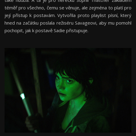
také hudba. A ta je pro herečku Sophii Thatcher základem
téměř pro všechno, čemu se věnuje, ale zejména to platí pro
její přístup k postavám. Vytvořila proto playlist písní, který
hned na začátku poslala režiséru Savageovi, aby mu pomohl
pochopit, jak k postavě Sadie přistupuje.