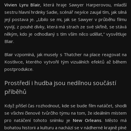
Vivien Lyru Blair
, která hraje Sawyer Harperovou, mladší
sestru hlavní hrdinky Sadie, scénář nejvíce zaujal tím, jak silná
její postava je. „Líbilo se mi, jak se Sawyer v průběhu filmu
vyvíjí, z pouhé dívky, která má strach ze své skříně, se stává
někým, kdo je odhodlaný s tím vším něco udělat,“ vysvětluje
Blair.
Blair vzpomíná, jak musely s Thatcher na place reagovat na
Kostlivce, kterého vytvořil tým vizuálních efektů až během
postprodukce.
Prostředí i hudba jsou nedílnou součástí
příběhů
Když přišel čas rozhodnout, kde se bude film natáčet, shodli
se všichni členové tvůrčího týmu na tom, že ideálním místem
pro natáčení tohoto snímku je
New Orleans
. Město má
bohatou historii a kulturu a nachází se v nádherné krajině plné