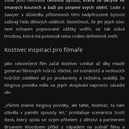
sobě jeho návštěva
temnou bytost, která se ukrývá ve
tmavých koutech a baží po utrpení svých obětí.
Sadie a
Sawyer v důsledku přítomnosti této nadpřirozené bytosti
zažívají řadu děsivých událostí. Skutečnost, že jim jejich otec
není schopen popisované zážitky uvěřit, se tak stává
hrozbou, která má potenciál celou rodinu definitivně zničit.
Kostivec inspirací pro filmaře
Jako celovečerní film začal
Kostlivec
vznikat až díky mladé
generaci filmových tvůrců. Všichni, od scenáristů a vedoucích
tvůrčích oddělení až po producenty a režiséra, uvádějí, že
Kingova povídka měla na jejich dospívání naprosto zásadní
vliv.
„Všichni známe Kingovy povídky, ale tahle,
Kostlivec
, ta nám
utkvěla v paměti spousty let,“ prohlašuje scenárista Scott
Beck, který spolu se svým přítelem z dětství a partnerem
Bryanem Woodsem přišel s nápadem na scénář filmu a