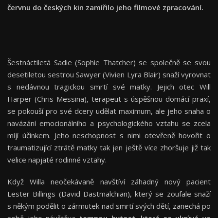
červnu do českých kin zamířilo jeho filmové zpracování.
Šestnáctiletá Sadie (Sophie Thatcher) se společně se svou
desetiletou sestrou Sawyer (Vivien Lyra Blair) snaží vyrovnat
s nedávnou tragickou smrtí své matky. Jejich otec Will
Harper (Chris Messina), terapeut s úspěšnou domácí praxí,
se pokouší pro své dcery udělat maximum, ale jeho snaha o
navázání emocionálního a psychologického vztahu se zcela
míjí účinkem. Jeho neschopnost s nimi otevřeně hovořit o
traumatizující ztrátě matky tak jen ještě více zhoršuje již tak
velice napjaté rodinné vztahy.
Když Willa neočekávaně navštíví záhadný nový pacient
Lester Billings (David Dastmalchian), který se zoufale snaží
s někým podělit o zármutek nad smrtí svých dětí, zanechá po