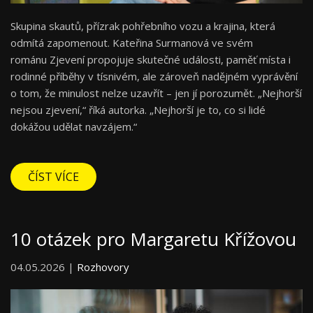
Skupina skautů, přízrak pohřebního vozu a krajina, která
odmítá zapomenout. Kateřina Surmanová ve svém
románu Zjevení propojuje skutečné události, paměť místa i
rodinné příběhy v tísnivém, ale zároveň nadějném vyprávění
o tom, že minulost nelze uzavřít – jen jí porozumět. „Nejhorší
nejsou zjevení,“ říká autorka. „Nejhorší je to, co si lidé
dokážou udělat navzájem.“
ČÍST VÍCE
10 otázek pro Margaretu Křížovou
04.05.2026 |
Rozhovory