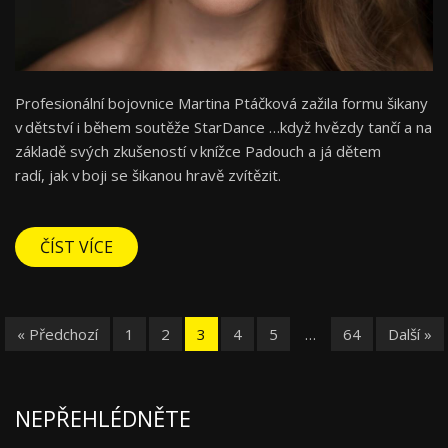
Profesionální bojovnice Martina Ptáčková zažila formu šikany
v dětství i během soutěže StarDance …když hvězdy tančí a na
základě svých zkušeností v knížce Padouch a já dětem
radí, jak v boji se šikanou hravě zvítězit.
ČÍST VÍCE
« Předchozí
1
2
3
4
5
…
64
Další »
NEPŘEHLÉDNĚTE