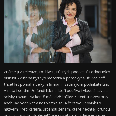
Známe ji z televize, rozhlasu, různých podcastů i odborných
diskusí. Zkušená byznys metorka a poradkyně už více než
třicet let pomáhá velkým firmám i začínajícím podnikatelům.
A netají se tím, že fandí lidem, kteří používají vlastní hlavu a
selský rozum. Na kontě má i dvě knížky: Z deníku investorky
aneb Jak podnikat a nezbláznit se. A čerstvou novinku s
názvem Třetí kariéra, určenou ženám, které nechtějí druhou
polovinu života „doklepat“, ale prožít naplno. Jaká je sama