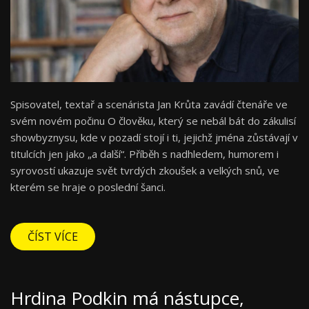
Spisovatel, textař a scenárista Jan Krůta zavádí čtenáře ve
svém novém počinu O člověku, který se nebál bát do zákulisí
showbyznysu, kde v pozadí stojí i ti, jejichž jména zůstávají v
titulcích jen jako „a další“. Příběh s nadhledem, humorem i
syrovostí ukazuje svět tvrdých zkoušek a velkých snů, ve
kterém se hraje o poslední šanci.
ČÍST VÍCE
Hrdina Podkin má nástupce,