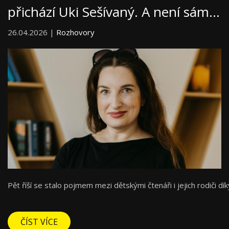
přichází Uki Sešívaný. A není sám…
26.04.2026 |
Rozhovory
Pět říší se stalo pojmem mezi dětskými čtenáři i jejich rodiči 
ČÍST VÍCE