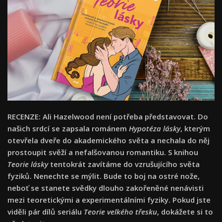
RECENZE: Ali Hazelwood není potřeba představovat. Do
našich srdcí se zapsala románem
Hypotéza lásky
, kterým
otevřela dveře do akademického světa a nechala do něj
prostoupit svěží a nefalšovanou romantiku. S knihou
Teorie lásky
tentokrát zavítáme do vzrušujícího světa
fyziků. Nenechte se mýlit. Bude to boj na ostré nože,
neboť se stanete svědky dlouho zakořeněné nenávisti
mezi teoretickými a experimentálními fyziky. Pokud jste
viděli pár dílů seriálu
Teorie velkého třesku
, dokážete si to