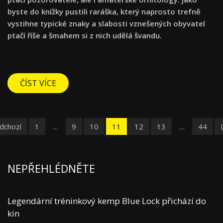
byste do knížky pustili raráška, který naprosto trefně
vystihne typické znaky a slabosti vznešených obyvatel
ptačí říše a šmahem si z nich udělá švandu.
ČÍST VÍCE
dchozí
1
…
9
10
11
12
13
…
44
NEPŘEHLÉDNĚTE
Legendární tréninkový kemp Blue Lock přichází do
kin