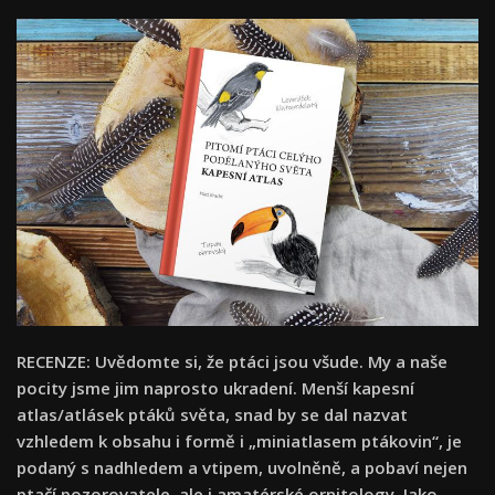
RECENZE: Uvědomte si, že ptáci jsou všude. My a naše
pocity jsme jim naprosto ukradení. Menší kapesní
atlas/atlásek ptáků světa, snad by se dal nazvat
vzhledem k obsahu i formě i „miniatlasem ptákovin“, je
podaný s nadhledem a vtipem, uvolněně, a pobaví nejen
ptačí pozorovatele, ale i amatérské ornitology. Jako