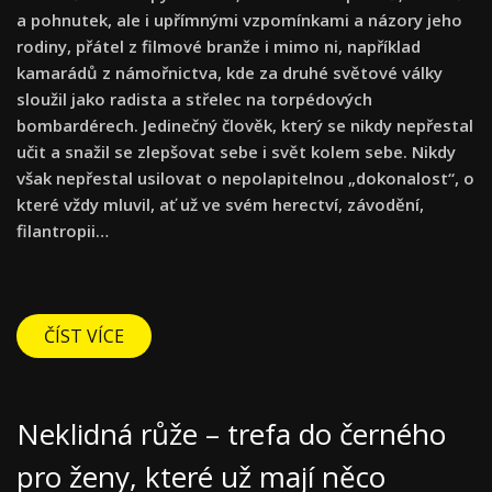
a pohnutek, ale i upřímnými vzpomínkami a názory jeho
rodiny, přátel z filmové branže i mimo ni, například
kamarádů z námořnictva, kde za druhé světové války
sloužil jako radista a střelec na torpédových
bombardérech. Jedinečný člověk, který se nikdy nepřestal
učit a snažil se zlepšovat sebe i svět kolem sebe. Nikdy
však nepřestal usilovat o nepolapitelnou „dokonalost“, o
které vždy mluvil, ať už ve svém herectví, závodění,
filantropii…
ČÍST VÍCE
Neklidná růže – trefa do černého
pro ženy, které už mají něco