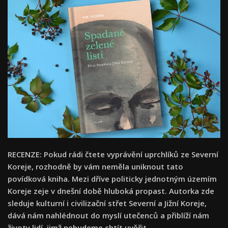
RECENZE: Pokud rádi čtete vyprávění uprchlíků ze Severní
Koreje, rozhodně by vám neměla uniknout tato
povídková kniha. Mezi dříve politicky jednotným územím
Koreje zeje v dnešní době hluboká propast. Autorka zde
sleduje kulturní i civilizační střet Severní a Jižní Koreje,
dává nám nahlédnout do myslí utečenců a přiblíží nám
životy lidí, jimž nebudeme chtít uvěřit.