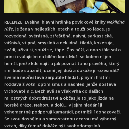
RECENZE: Evelína, hlavní hrdinka povídkové knihy
Neklidná
růže
, je žena v nejlepších letech a touží po lásce. Je
rozvedená, svérázná, ztřeštěná, naivní, sarkastická,
vášnivá, vtipná, smyslná a neklidná. Hledá, koketuje,
svádí, užívá si, souží se, tápe. Čas běží, a ona stále sní o
princi cválajícím na bílém koni. Muži se kolem ní jen
hemží, jenže kde najít a jak poznat toho pravého, který
s ní bude souznět, ocení její duši a dokáže ji rozesmát?
Evelína nepřestává zarputile hledat, plnými hrstmi
rozdává životní optimismus a nadhled, jenže dostává
vrchovaté nic. Bezhlavě se však vrhá do dalších
milostných dobrodružství a občas je to jako jízda na
horské dráze. Nahoru a dolů… V jejím hledání ji
vehementně podporují kamarádi, potměšilí dohazovači.
Se svou dospělou a samostatnou dcerou má výborný
vztah, díky čemuž dokáže být svobodomyslná.