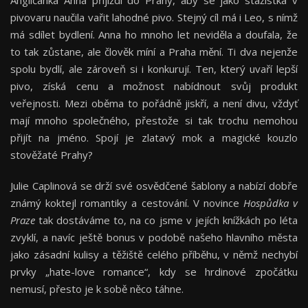
Angličanka Anna přijíždí do Prahy, aby se jako stážistka v
pivovaru naučila vařit lahodné pivo. Stejný cíl má i Leo, s nímž
má sdílet bydlení. Anna ho mnoho let neviděla a doufala, že
to tak zůstane, ale člověk míní a Praha mění. Ti dva nejenže
spolu bydlí, ale zároveň si i konkurují. Ten, který uvaří lepší
pivo, získá cenu a možnost nabídnout svůj produkt
veřejnosti. Mezi oběma to pořádně jiskří, a není divu, vždyť
mají mnoho společného, přestože si tak trochu nemohou
přijít na jméno. Spojí je zlatavý mok a magické kouzlo
stověžaté Prahy?
Julie Caplinová se drží své osvědčené šablony a nabízí dobře
známý koktejl romantiky a cestování. V novince
Hospůdka v
Praze
tak dostáváme to, na co jsme v jejích knížkách po léta
zvyklí, a navíc ještě bonus v podobě našeho hlavního města
jako zásadní kulisy a těžiště celého příběhu, v němž nechybí
prvky „hate-love romance“, kdy se hrdinové zpočátku
nemusí, přesto je k sobě něco táhne.