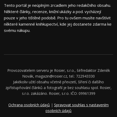
Tento portál je neúplným zrcadlem jeho redakčního obsahu.
Některé články, recenze, knižní ukázky a pod. vycházejí
pouze v jeho tištěné podobě. Pro tu ovšem musíte navštívit
některé kamenné knihkupectví, kde jej dostanete zdarma ke
svému nákupu.
Provozovatelem serveru je Rosier, s.r.o., šéfredaktor Zdeněk
Novák, magazin@rosier.cz, tel.: 722943330
Jakékoliv užití obsahu včetně převzetí, šíření či dalšího
zpřístupňování článků a fotografií je bez souhlasu spol. Rosier,
s.r.o. zakázáno. Rosier, s.r.o. IČO: 09961399
Ochrana osobních údajů
|
Spravovat souhlas s nastavením
osobních údajů