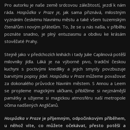
Pro autorku je naše země srdcovou záležitostí, jezdí k nám
ráda.
Hospůdka v Praze je
, jak sama přiznává, milostným
vyznáním českému hlavnímu městu a také všem tuzemským
čtenářům i novým přátelům. To, že se u nás našla, v příběhu
poznáte snadno, je plný entuziasmu a obdivu ke krásám
stověžaté Prahy.
Stejně jako v předchozích knihách i tady Julie Caplinová potěší
milovníky jídla. Láká je na výborné pivo, tradiční českou
kuchyni s poctivými knedlíky a jejich smysly povzbuzuje
barvitými popisy jídel.
Hospůdku v Praze
můžeme považovat
za dokonalého průvodce hlavním městem. S Annou a Leem
se projdeme magickými uličkami, přiblížíme si nejznámější
památky a užijeme si magickou atmosféru naší metropole
očima nadšených Angličanů.
Hospůdka v Praze
je příjemným, odpočinkovým příběhem,
u něhož víte, co můžete očekávat, přesto potěší a