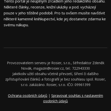
Tento portál je neúplným zrcadlem jeho redakčního obsahu.
Některé články, recenze, knižní ukázky a pod. vycházejí
pouze v jeho tištěné podobě. Pro tu ovšem musíte navštívit
některé kamenné knihkupectví, kde jej dostanete zdarma ke
svému nákupu.
Provozovatelem serveru je Rosier, s.r.o., šéfredaktor Zdeněk
Novák, magazin@rosier.cz, tel.: 722943330
Jakékoliv užití obsahu včetně převzetí, šíření či dalšího
zpřístupňování článků a fotografií je bez souhlasu spol. Rosier,
s.r.o. zakázáno. Rosier, s.r.o. IČO: 09961399
Ochrana osobních údajů
|
Spravovat souhlas s nastavením
osobních údajů