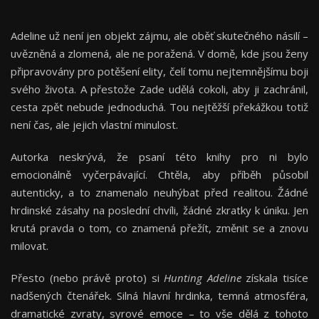
Adeline už není jen objekt zájmu, ale oběť skutečného násilí –
uvězněná a zlomená, ale ne poražená. V domě, kde jsou ženy
připravovány pro potěšení elity, čelí tomu nejtemnějšímu boji
svého života. A přestože Zade udělá cokoli, aby ji zachránil,
cesta zpět nebude jednoduchá. Tou nejtěžší překážkou totiž
není čas, ale jejich vlastní minulost.
Autorka neskrývá, že psaní této knihy pro ni bylo
emocionálně vyčerpávající. Chtěla, aby příběh působil
autenticky, a to znamenalo neuhýbat před realitou. Žádné
hrdinské zásahy na poslední chvíli, žádné zkratky k úniku. Jen
krutá pravda o tom, co znamená přežít, změnit se a znovu
milovat.
Přesto (nebo právě proto) si
Hunting Adeline
získala tisíce
nadšených čtenářek. Silná hlavní hrdinka, temná atmosféra,
dramatické zvraty, syrové emoce – to vše dělá z tohoto