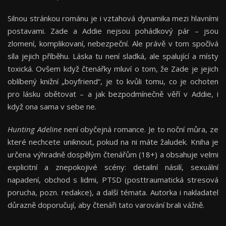
Silnou stránkou románu je i vztahová dynamika mezi hlavními
postavami. Zade a Addie nejsou pohádkový pár – jsou
zlomení, komplikovaní, nebezpeční. Ale právě v tom spočívá
síla jejich příběhu. Láska tu není sladká, ale spalující a místy
toxická. Ovšem když čtenářky mluví o tom, že Zade je jejich
oblíbený knižní „boyfriend“, je to kvůli tomu, co je ochoten
pro lásku obětovat – a jak bezpodmínečně věří v Addie, i
když ona sama v sebe ne.
Hunting Adeline
není obyčejná romance. Je to noční můra, ze
které nechcete uniknout, pokud na ni máte žaludek. Kniha je
určena výhradně dospělým čtenářům (18+) a obsahuje velmi
explicitní a znepokojivé scény: detailní násilí, sexuální
napadení, obchod s lidmi, PTSD (posttraumatická stresová
porucha, pozn. redakce), a další témata. Autorka i nakladatel
důrazně doporučují, aby čtenáři tato varování brali vážně.