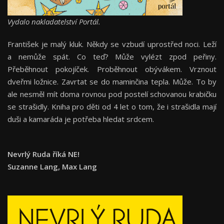
Vydalo nakladatelství Portál.
František je malý kluk. Někdy se vzbudí uprostřed noci. Leží
a nemůže spát. Co teď? Může vylézt zpod peřiny.
Přeběhnout pokojíček. Proběhnout obývákem. Vrznout
dveřmi ložnice. Zavrtat se do maminčina tepla. Může. To by
ale nesměl mít doma rovnou pod postelí schovanou krabičku
se strašidly. Kniha pro děti od 4 let o tom, že i strašidla mají
duši a kamaráda je potřeba hledat srdcem.
Nevrlý Ruda říká NE!
Suzanne Lang, Max Lang