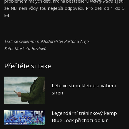
problémem malých dětí, hrdina bestselleru
Nevrlý Ruda
zjistí,
že NE! není vždy tou nejlepší odpovědí. Pro děti od 1 do 5
let.
Text: se svolením nakladatelství Portál a Argo.
Foto: Markéta Havlová
Přečtěte si také
Léto ve stínu kleteb a vábení
sirén
Legendární tréninkový kemp
Blue Lock přichází do kin