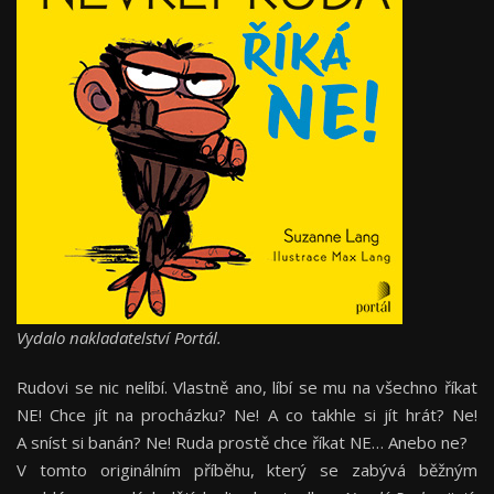
Vydalo nakladatelství Portál.
Rudovi se nic nelíbí. Vlastně ano, líbí se mu na všechno říkat
NE! Chce jít na procházku? Ne! A co takhle si jít hrát? Ne!
A sníst si banán? Ne! Ruda prostě chce říkat NE… Anebo ne?
V tomto originálním příběhu, který se zabývá běžným