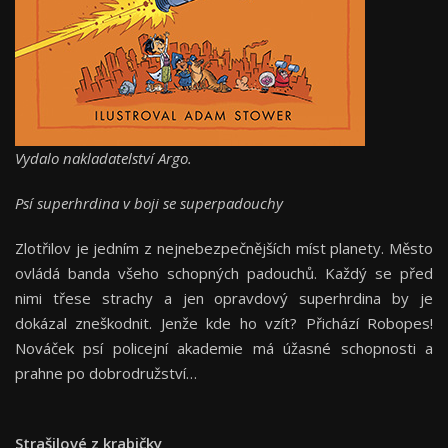
Vydalo nakladatelství Argo.
Psí superhrdina v boji se superpadouchy
Zlotřilov je jedním z nejnebezpečnějších míst planety. Město
ovládá banda všeho schopných padouchů. Každý se před
nimi třese strachy a jen opravdový superhrdina by je
dokázal zneškodnit. Jenže kde ho vzít? Přichází Robopes!
Nováček psí policejní akademie má úžasné schopnosti a
prahne po dobrodružství…
Strašilové z krabičky