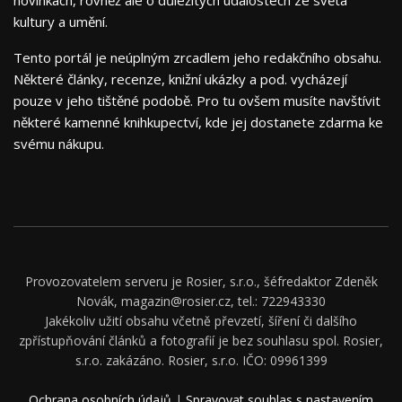
novinkách, rovněž ale o důležitých událostech ze světa
kultury a umění.
Tento portál je neúplným zrcadlem jeho redakčního obsahu.
Některé články, recenze, knižní ukázky a pod. vycházejí
pouze v jeho tištěné podobě. Pro tu ovšem musíte navštívit
některé kamenné knihkupectví, kde jej dostanete zdarma ke
svému nákupu.
Provozovatelem serveru je Rosier, s.r.o., šéfredaktor Zdeněk
Novák, magazin@rosier.cz, tel.: 722943330
Jakékoliv užití obsahu včetně převzetí, šíření či dalšího
zpřístupňování článků a fotografií je bez souhlasu spol. Rosier,
s.r.o. zakázáno. Rosier, s.r.o. IČO: 09961399
Ochrana osobních údajů
|
Spravovat souhlas s nastavením