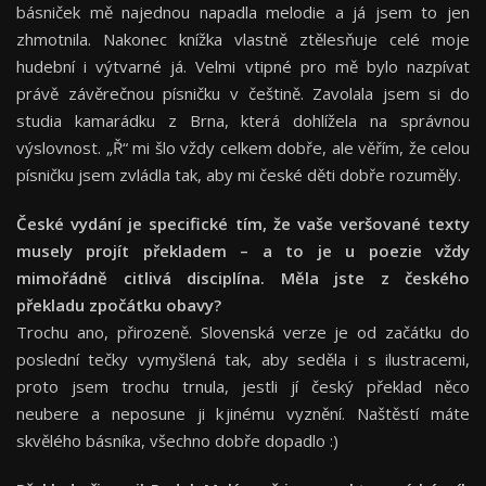
básniček mě najednou napadla melodie a já jsem to jen
zhmotnila. Nakonec knížka vlastně ztělesňuje celé moje
hudební i výtvarné já. Velmi vtipné pro mě bylo nazpívat
právě závěrečnou písničku v češtině. Zavolala jsem si do
studia kamarádku z Brna, která dohlížela na správnou
výslovnost. „Ř“ mi šlo vždy celkem dobře, ale věřím, že celou
písničku jsem zvládla tak, aby mi české děti dobře rozuměly.
České vydání je specifické tím, že vaše veršované texty
musely projít překladem – a to je u poezie vždy
mimořádně citlivá disciplína. Měla jste z českého
překladu zpočátku obavy?
Trochu ano, přirozeně. Slovenská verze je od začátku do
poslední tečky vymyšlená tak, aby seděla i s ilustracemi,
proto jsem trochu trnula, jestli jí český překlad něco
neubere a neposune ji k jinému vyznění. Naštěstí máte
skvělého básníka, všechno dobře dopadlo :)