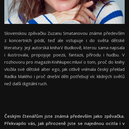
Slovenskou zpěvačku Zuzanu Smatanovou známe především
z koncertních pódií, teď ale vstupuje i do světa dětské
literatury. Její autorská kniha V Budkově, kterou sama napsala
i ilustrovala, propojuje poezii, fantazii, přírodu i hudbu. V
rozhovoru pro magazín Knihkupec mluví o tom, proč do knihy
vložila své dětské alter ego, jak citlivě vnímala český překlad
Radka Malého i proč dnešní děti potřebují víc klidných světů
než další digitální ruch.
Českým čtenářům jste známá především jako zpěvačka.
Překvapilo vás, jak přirozeně jste se najednou ocitla i v