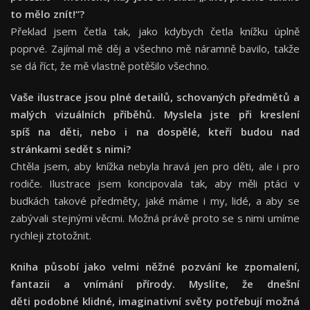
to mělo znít!“?
Překlad jsem četla tak, jako kdybych četla knížku úplně
poprvé. Zajímal mě děj a všechno mě náramně bavilo, takže
se dá říct, že mě vlastně potěšilo všechno.
Vaše ilustrace jsou plné detailů, schovaných předmětů a
malých vizuálních příběhů. Myslela jste při kreslení
spíš na děti, nebo i na dospělé, kteří budou nad
stránkami sedět s nimi?
Chtěla jsem, aby knížka nebyla hravá jen pro děti, ale i pro
rodiče. Ilustrace jsem koncipovala tak, aby měli ptáci v
budkách takové předměty, jaké máme i my, lidé, a aby se
zabývali stejnými věcmi. Možná právě proto se s nimi umíme
rychleji ztotožnit.
Kniha působí jako velmi něžné pozvání ke zpomalení,
fantazii a vnímání přírody. Myslíte, že dnešní
děti podobné klidné, imaginativní světy potřebují možná