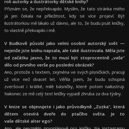
roli autorky a ilustrátorky dětské knihy?
Přiznám se, že nepřekvapilo. Myslím, že tato stránka mého
já jen čekala na příležitost, kdy se více projeví. Být
ilustrátorkou mě lákalo už dávno, ale to, že budu psát knížky,
to vlastně překvapilo i mě.
V Budkově působí jako velmi osobní autorský svět —
nejenže jste knihu napsala, ale také ilustrovala. Měla jste
od začátku jasno, že to musí být stoprocentně „vaše“
dílo od prvního verše po poslední obrázek?
Ano, protože s textem, zejména ve svých písničkách, pracuji
už více než dvacet let. Věřila jsem, že budu schopná
zveršovat i krátké, milé básničky, které potom nailustruji.
Nakonec ze mě celý text knížky vypadl zhruba za dva týdny.
V knize se objevujete i jako průvodkyně „Zuzka“, která
dětem otevírá dveře do ptačího světa. Je to
vaše dětské alter ego?
Ano, ale nevzniklo prvoplánově pro knížku. Na Instagramu