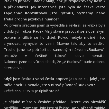
Překlad připravil Radek Malý, což je respektovaný básník
a překladatel. Jak intenzivně jste byla do české verze
zapojená? Konzultovali jste rytmus, významy nebo
třeba drobné jazykové nuance?
Po prvním přečtení jsem si vydechla a řekla si, že knížka byla
v dobrých rukou. Radek Malý skvěle pracoval se slovenským
textem a citlivě se ho držel. Pokud nebylo možné něco
zrýmovat, vymyslel to velmi šikovně tak, aby to sedělo.
Trochu jsme se potrápili se samotným názvem „Búdkovo“,
protože v češtině takové slovo nemáte.
Nakonec jsme se všichni shodli, že „V Budkově“ bude dobrou
alternativou.
Když jste českou verzi četla poprvé jako celek, jaký jste
měla pocit? Poznala jste v ní své původní Budkovo?
Určitě ano. Z 95 % je úplně stejná.
Je nějaké místo v českém překladu, které vás obzvlášť
potěšilo – moment, kdy jste si řekla: „Ano, přesně takhle