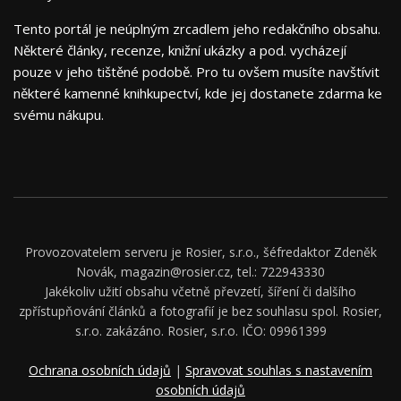
Tento portál je neúplným zrcadlem jeho redakčního obsahu.
Některé články, recenze, knižní ukázky a pod. vycházejí
pouze v jeho tištěné podobě. Pro tu ovšem musíte navštívit
některé kamenné knihkupectví, kde jej dostanete zdarma ke
svému nákupu.
Provozovatelem serveru je Rosier, s.r.o., šéfredaktor Zdeněk
Novák, magazin@rosier.cz, tel.: 722943330
Jakékoliv užití obsahu včetně převzetí, šíření či dalšího
zpřístupňování článků a fotografií je bez souhlasu spol. Rosier,
s.r.o. zakázáno. Rosier, s.r.o. IČO: 09961399
Ochrana osobních údajů
|
Spravovat souhlas s nastavením
osobních údajů