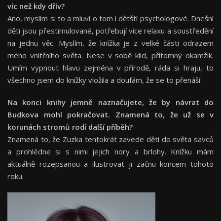
víc než kdy dřív?
Ano, myslím si to a mluví o tom i dětští psychologové. Dnešní
děti jsou přestimulované, potřebují více relaxu a soustředění
na jednu věc. Myslím, že knížka je z velké části odrazem
mého vnitřního světa. Nese v sobě klid, přítomný okamžik.
Umím vypnout hlavu zejména v přírodě, ráda si hraju, to
všechno jsem do knížky vložila a doufám, že se to přenáší.
Na konci knihy jemně naznačujete, že by návrat do
Budkova mohl pokračovat. Znamená to, že už se v
korunách stromů rodí další příběh?
Znamená to, že Zuzka tentokrát zavede děti do světa savců
a prohlédne si s nimi jejich nory a brlohy. Knížku mám
aktuálně rozepsanou a ilustrovat ji začnu koncem tohoto
roku.