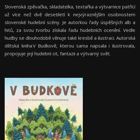
Slovenská zpěvačka, skladatelka, textařka a výtvarnice patřící
už více než dvě desetiletí k nejvýraznějším osobnostem
slovenské hudební scény. Je autorkou řady úspěšných alb a
hitů, za svou tvorbu získala řadu hudebních ocenění. Vedle
hudby se dlouhodobě věnuje také kresbě a ilustraci. Autorská
dětská kniha V Budkově, kterou sama napsala i ilustrovala,
propojuje její hudební cit, fantazii a výtvarný svět.