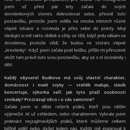
jsem už před pár lety začala do svých
dovolenkových stories dokreslovat sebe, přesně tuto
postavičku, protože jsem viděla na mnoha místech různé
vtipné situace a rozvinula je přes sebe do pointy. Moji
sledující si mě takto oblíbili a vždy se těší, když jedu někam na
dovolenou, protože vědí, že budou ve stories vtipné
„kreslenky“. Když jsem začala psát knížku, přišlo mi přirozené
vložit tam právě tuto svou postavičku, aby se s ní seznámily i
děti.
Každý obyvatel Budkova má svůj vlastní charakter,
domácnost i malé zvyky — stehlík maluje, slavík
koncertuje, sýkorka vaří. Jak tyto ptačí osobnosti
vznikaly? Prozrazují něco i o vás samotné?
Začala jsem si dělat rešerši ptáků, kteří jsou něčím
výjimeční. Ať už vzhledem, nebo charakterem. Vybrala jsem
jedenáct nejzajímavějších ptáků, které můžeme celkem
běžně vidět nebo slyšet kolem nás. Každý mě inspiroval k