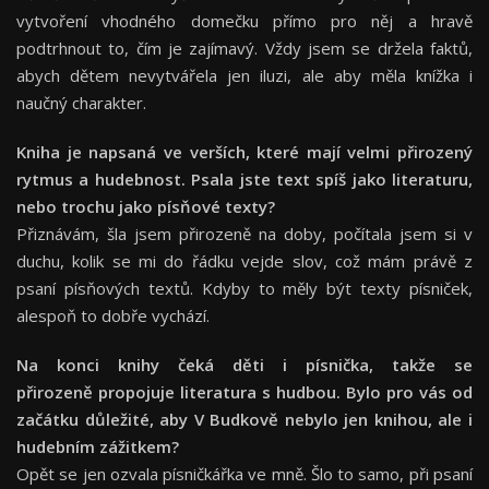
vytvoření vhodného domečku přímo pro něj a hravě
podtrhnout to, čím je zajímavý. Vždy jsem se držela faktů,
abych dětem nevytvářela jen iluzi, ale aby měla knížka i
naučný charakter.
Kniha je napsaná ve verších, které mají velmi přirozený
rytmus a hudebnost. Psala jste text spíš jako literaturu,
nebo trochu jako písňové texty?
Přiznávám, šla jsem přirozeně na doby, počítala jsem si v
duchu, kolik se mi do řádku vejde slov, což mám právě z
psaní písňových textů. Kdyby to měly být texty písniček,
alespoň to dobře vychází.
Na konci knihy čeká děti i písnička, takže se
přirozeně propojuje literatura s hudbou. Bylo pro vás od
začátku důležité, aby V Budkově nebylo jen knihou, ale i
hudebním zážitkem?
Opět se jen ozvala písničkářka ve mně. Šlo to samo, při psaní