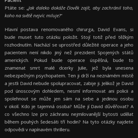
Pacient
Ptáte se: „
Jak daleko dokáže člověk zajít, aby zachránil toho,
koho na světě nejvíc miluje?
“
Hlavní postava renomovaného chirurga, David Evans, si
bude muset tuto otázku položit. Stojí totiž před těžkým
rozhodnutím. Nachází se uprostřed důležité operace a jeho
pacientem není nikdo jiný než prezident Spojených států
amerických. Pokud bude operace úspěšná, bude to
znamenat smrt malé dcerky Julie, jež byla unesena
nebezpečným psychopatem. Ten ji drží na neznámém místě
a jestli David nebude spolupracovat, zabije ji. Jelikož je David
pod únoscovým dohledem, nesmí informovat ani policii a
spolehnout se může jen sám na sebe a jedinou osobu
v okolí. Kdo je tajemná osoba? Může jí David důvěřovat? A
co všechno lze pro záchranu nejmilovanější bytosti udělat
během pouhých šedesáti tří hodin? Na tyto otázky najdete
odpovědi v napínavém thrilleru.