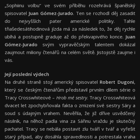
„Sophiinu volbu“ ve svém příběhu rozehrává španělský
spisovatel
Juan Gómez-Jurado
. Ten se rozhodl děj zasadit
do nejvyšších pater americké politiky. Tahle
třiašedesátihodinová jízda má za následek to, že děj rychle
ubíhá a postupně graduje až do překvapivého konce.
Juan
Gómez-Jurado
svým vypravěčským talentem dokázal
zaujmout miliony čtenářů na celém světě. Jistojistě zaujme i
vás.
Její poslední výdech
Na druhé straně stojí americký spisovatel
Robert Dugoni
,
který se českým čtenářům představil prvním dílem série o
Tracy Crosswhiteové –
Hrob m
é
sestry
. Tracy Crosswhiteová
dvacet let zpochybňovala fakta o zmizení své sestry Sáry a
soud s údajným vrahem. Nevěřila, že již dříve usvědčený
násilník, na něhož padla vina za Sářinu vraždu je skutečný
pachatel. Tracy se nebála postavit zlu tváří v tvář a vyřešit
starý případ, aby dosáhla spravedlnosti a potrestala vraha