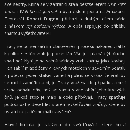
své sestry. Kniha se v zahraničí stala bestsellerem
New York
Times
i
Wall Street Journal
a byla číslem jedna na Amazonu.
Tentokrát
Robert Dugoni
přichází s druhým dílem série
s názvem
Její poslední výdech
. A opět zapojuje do příběhu
známou vyšetřovatelku.
Tracy se po senzačním obnoveném procesu nakonec vrátila
k policii, sestřin vrah je potrestán. Vše je, jak má být. Anebo
snad ne? Nyní je na scéně sériový vrah známý jako Kovboj.
Ten zabíjí mladé ženy v levných motelech v severním Seattlu
a poté, co jeden stalker zanechá policistce vzkaz, že vrah by
se mohl zaměřit na ni, je Tracy vtažena do případu a musí
vraha odhalit dřív, než se sama stane obětí jeho krvavých
činů. Jelikož stop je málo a oběti přibývají, Tracy spatřuje
podobnost v deset let starém vyšetřování vraždy, které by
ostatní nejraději nechali uzavřené.
Hlavní hrdinka je vtažena do vyšetřování, které hrozí