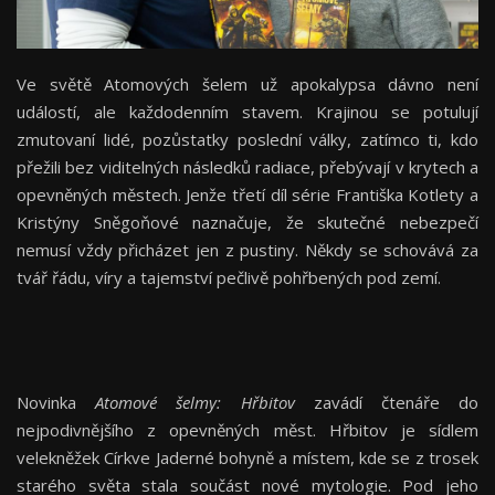
Ve světě Atomových šelem už apokalypsa dávno není
událostí, ale každodenním stavem. Krajinou se potulují
zmutovaní lidé, pozůstatky poslední války, zatímco ti, kdo
přežili bez viditelných následků radiace, přebývají v krytech a
opevněných městech. Jenže třetí díl série Františka Kotlety a
Kristýny Sněgoňové naznačuje, že skutečné nebezpečí
nemusí vždy přicházet jen z pustiny. Někdy se schovává za
tvář řádu, víry a tajemství pečlivě pohřbených pod zemí.
Novinka
Atomové šelmy: Hřbitov
zavádí čtenáře do
nejpodivnějšího z opevněných měst. Hřbitov je sídlem
velekněžek Církve Jaderné bohyně a místem, kde se z trosek
starého světa stala součást nové mytologie. Pod jeho