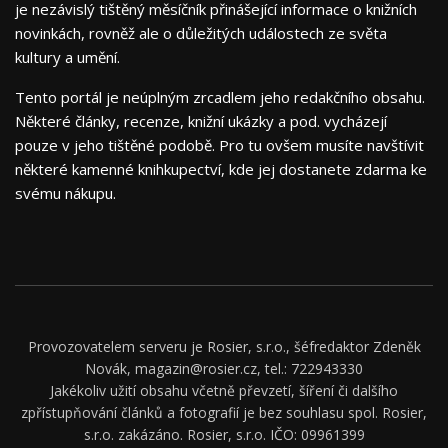
je nezávislý tištěný měsíčník přinášející informace o knižních
novinkách, rovněž ale o důležitých událostech ze světa
kultury a umění.
Tento portál je neúplným zrcadlem jeho redakčního obsahu.
Některé články, recenze, knižní ukázky a pod. vycházejí
pouze v jeho tištěné podobě. Pro tu ovšem musíte navštívit
některé kamenné knihkupectví, kde jej dostanete zdarma ke
svému nákupu.
Provozovatelem serveru je Rosier, s.r.o., šéfredaktor Zdeněk
Novák, magazin@rosier.cz, tel.: 722943330
Jakékoliv užití obsahu včetně převzetí, šíření či dalšího
zpřístupňování článků a fotografií je bez souhlasu spol. Rosier,
s.r.o. zakázáno. Rosier, s.r.o. IČO: 09961399