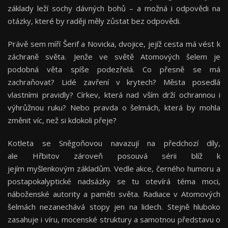
základy leží sochy dávných bohů – a možná i odpovědi na
otázky, které by raději měly zůstat bez odpovědi.
Právě sem míří Šerif a Novicka, dvojice, jejíž cesta má vést k
záchraně světa. Jenže ve světě Atomových šelem je
podobná věta spíše podezřelá. Co přesně se má
zachraňovat? Lidé zavření v krytech? Města posedlá
vlastními pravidly? Církev, která nad vším drží ochrannou i
výhrůžnou ruku? Nebo pravda o šelmách, která by mohla
změnit víc, než si kdokoli přeje?
Kotleta se Sněgoňovou navazují na předchozí díly,
ale Hřbitov zároveň posouvá sérii blíž k
jejím myšlenkovým základům. Vedle akce, černého humoru a
postapokalyptické nadsázky se tu otevírá téma moci,
náboženské autority a paměti světa. Radiace v Atomových
šelmách nezanechává stopy jen na lidech. Stejně hluboko
zasahuje i víru, mocenské struktury a samotnou představu o