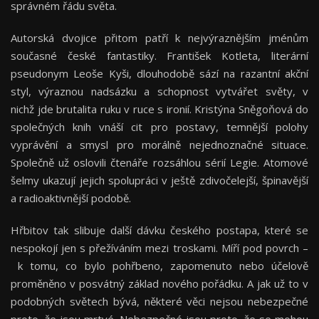
správném řádu světa.
Autorská dvojice přitom patří k nejvýraznějším jménům
současné české fantastiky. František Kotleta, literární
pseudonym Leoše Kyši, dlouhodobě sází na razantní akční
styl, výraznou nadsázku a schopnost vytvářet světy, v
nichž jde brutalita ruku v ruce s ironií. Kristýna Sněgoňová do
společných knih vnáší cit pro postavy, temnější polohy
vyprávění a smysl pro morálně nejednoznačné situace.
Společně už oslovili čtenáře rozsáhlou sérií Legie. Atomové
šelmy ukazují jejich spolupráci v ještě zdivočelejší, špinavější
a radioaktivnější podobě.
Hřbitov tak slibuje další dávku českého postapa, které se
nespokojí jen s přežíváním mezi troskami. Míří pod povrch –
k tomu, co bylo pohřbeno, zapomenuto nebo účelově
proměněno v posvátný základ nového pořádku. A jak už to v
podobných světech bývá, některé věci nejsou nebezpečné
proto, že jsou mrtvé. Nebezpečné jsou proto, že se mohou