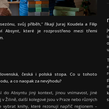
sezónu, svůj příběh,
“
říkají Juraj Koudela a Filip
j
tví Absynt, které je rozprostřeno mezi třemi
i
m.
o
T
r
r
slovenská, česká i polská stopa. Co u tohoto
p
hodu, a co naopak za nevýhodu?
m
 do Absyntu jiný kontext, jinou vnímavost, jiné
k
j v Žilině, další kolegové jsou v Praze nebo různých
vybrat knihy, které rezonují napříč regionem –