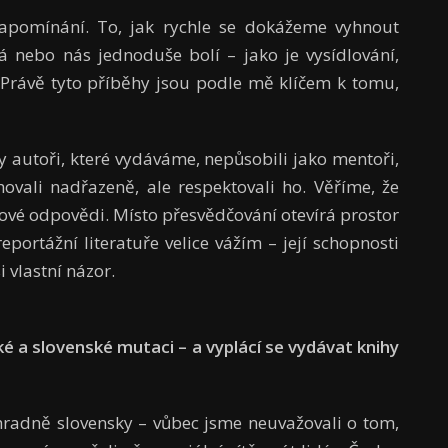
apomínání. To, jak rychle se dokážeme vyhnout
á nebo nás jednoduše bolí – jako je vysídlování,
. Právě tyto příběhy jsou podle mě klíčem k tomu,
y autoři, které vydáváme, nepůsobili jako mentoři,
hovali nadřazeně, ale respektovali ho. Věříme, že
tové odpovědi. Místo přesvědčování otevírá prostor
reportážní literatuře velice vážím – její schopnosti
i vlastní názor.
ké a slovenské mutaci – a vyplácí se vydávat knihy
radně slovensky – vůbec jsme neuvažovali o tom,