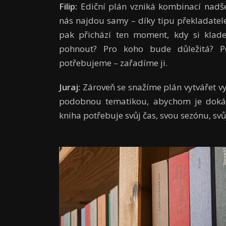
Filip:
Ediční plán vzniká kombinací nadše
nás najdou samy – díky tipu překladatel
pak přichází ten moment, kdy si klad
pohnout? Pro koho bude důležitá? P
potřebujeme – zařadíme ji.
Juraj:
Zároveň se snažíme plán vytvářet v
podobnou tematikou, abychom je dokáza
kniha potřebuje svůj čas, svou sezónu, svů