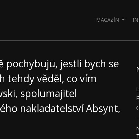
MAGAZÍN
IN
ě pochybuju, jestli bych se
h tehdy věděl, co vím
L
wski, spolumajitel
p
ého nakladatelství Absynt,
0
N
T