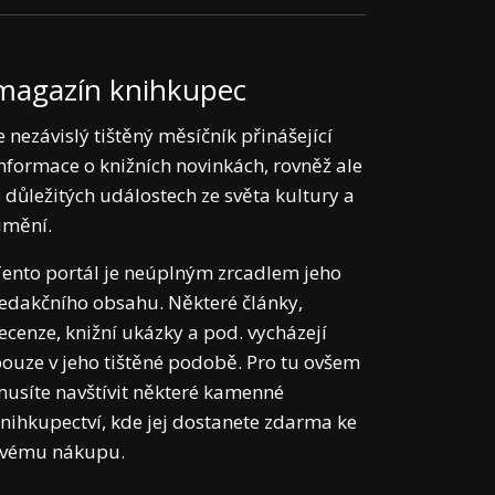
magazín knihkupec
e nezávislý tištěný měsíčník přinášející
nformace o knižních novinkách, rovněž ale
 důležitých událostech ze světa kultury a
umění.
ento portál je neúplným zrcadlem jeho
edakčního obsahu. Některé články,
ecenze, knižní ukázky a pod. vycházejí
ouze v jeho tištěné podobě. Pro tu ovšem
usíte navštívit některé kamenné
nihkupectví, kde jej dostanete zdarma ke
svému nákupu.