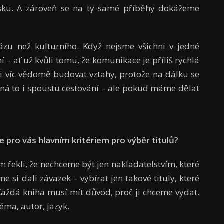
lsku. A zároveň se na ty samé příběhy dokážeme
zu než kulturního. Když nejsme všichni v jedné
 – ať už kvůli tomu, že komunikace je příliš rychlá
si víc vědomě budovat vztahy, protože na dálku se
ná to i spoustu cestování – ale pokud máme dělat
e pro vás hlavním kritériem pro výběr titulů?
 řekli, že nechceme být jen nakladatelstvím, které
e si dali závazek – vybírat jen takové tituly, které
Každá kniha musí mít důvod, proč ji chceme vydat.
téma, autor, jazyk.