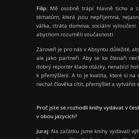
Filip:
Mě osobně trápí hlavně ticho a z
tématům, která jsou nepříjemná, nejasn
válka, ztráta domova, sociální vyloučení
abychom rozuměli současnosti.
Zároveň je pro nás v Absyntu důležité, ab
ale jako partneři. Aby se ke čtenáři nec
dobrý reportér klade otázky, nenabízí ho
k přemýšlení. A to je kvalita, které si na 
nechat člověka cítit, přemýšlet a vytvářet s
Proč jste se rozhodli knihy vydávat v čes
v obou jazycích?
Juraj:
Na začátku jsme knihy vydávali výh