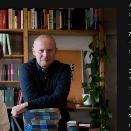
d
2
Z
s
2
C
n
2
P
d
1