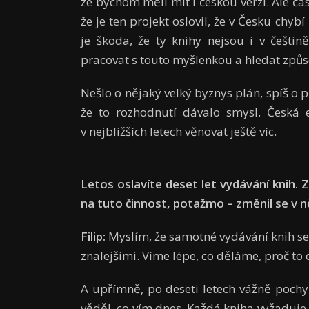
že bychom měli mít i českou verzi. Ale čas
že je ten projekt oslovil, že v Česku chyb
je škoda, že ty knihy nejsou i v češti
pracovat s touto myšlenkou a hledat způso
Nešlo o nějaký velký byznys plán, spíš o
že to rozhodnutí dávalo smysl. Česká 
v nejbližších letech věnovat ještě víc.
Letos oslavíte deset let vydávání knih.
na tuto činnost, potažmo – změnil se v
Filip:
Myslím, že samotné vydávání knih se 
znalejšími. Víme lépe, co děláme, proč to
A upřímně, po deseti letech vážně pochyb
věděl, co vím dnes. Každá kniha vyžaduje 