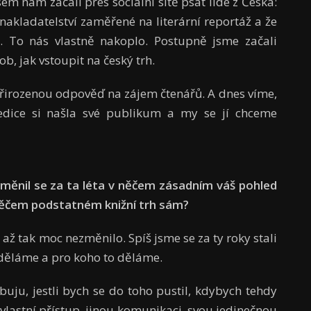
em nám začali přes sociální sítě psát lidé z Česka:
í nakladatelství zaměřené na literární reportáž a že
ně. To nás vlastně nakoplo. Postupně jsme začali
b, jak vstoupit na český trh.
 přirozenou odpověď na zájem čtenářů. A dnes víme,
edice si našla své publikum a my se jí chceme
 Změnil se za ta léta v něčem zásadním váš pohled
 něčem podstatném knižní trh sám?
až tak moc nezměnilo. Spíš jsme se za ty roky stali
 děláme a pro koho to děláme.
uju, jestli bych se do toho pustil, kdybych tehdy
vlastní přístup, jinou komunikaci, svou jedinečnou