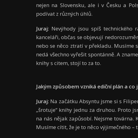
nejen na Slovensku, ale i v Česku a Po
podívat z různých úhlů.
Juraj:
Nevýhody jsou spíš technického rá
kanceláři, občas se objevují nedorozumění
nebo se něco ztratí v překladu. Musíme 
nedá všechno vyřešit spontánně. A zname
knihy s citem, stojí to za to.
Jakým způsobem vzniká ediční plán a co j
Juraj:
Na začátku Absyntu jsme si s Filipem
„šrotuje“ knihy jednu za druhou. Proto jsm
na nás nějak zapůsobí. Nejsme továrna. 
Musíme cítit, že je to něco výjimečného – 