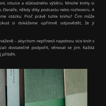
ní, intuice a důkladného výběru. Mnohé knihy si
e, čtenáře, někdy díky podcastu nebo rozhovoru. A
eme otázku: Proč právě tuhle knihu? Čím může
okud si dokážeme upřímně odpovědět, že ji
yváženě – abychom nepřinesli najednou více knih s
li dostatečně podpořit, věnovat se jim. Každá
j příběh.