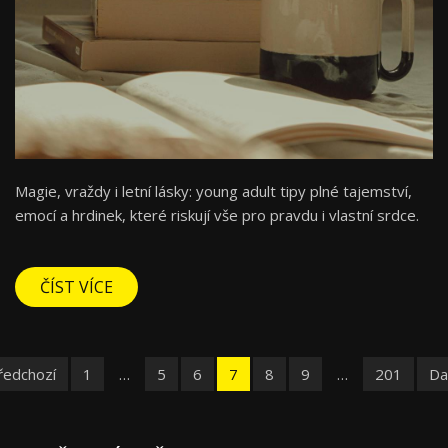
Magie, vraždy i letní lásky: young adult tipy plné tajemství,
emocí a hrdinek, které riskují vše pro pravdu i vlastní srdce.
ČÍST VÍCE
ředchozí
1
…
5
6
7
8
9
…
201
Dal