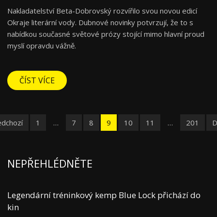
Nakladatelství Beta-Dobrovský rozvířilo svou novou edicí
Okraje literární vody. Dubnové novinky potvrzují, že to s
nabídkou současné světové prózy stojící mimo hlavní proud
myslí opravdu vážně.
ČÍST VÍCE
edchozí
1
…
7
8
9
10
11
…
201
D
NEPŘEHLÉDNĚTE
Legendární tréninkový kemp Blue Lock přichází do
kin