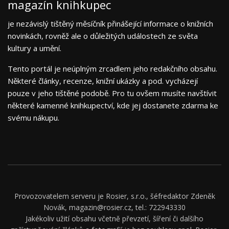
magazín knihkupec
je nezávislý tištěný měsíčník přinášející informace o knižních
novinkách, rovněž ale o důležitých událostech ze světa
kultury a umění.
Tento portál je neúplným zrcadlem jeho redakčního obsahu.
Některé články, recenze, knižní ukázky a pod. vycházejí
pouze v jeho tištěné podobě. Pro tu ovšem musíte navštívit
některé kamenné knihkupectví, kde jej dostanete zdarma ke
svému nákupu.
Provozovatelem serveru je Rosier, s.r.o., šéfredaktor Zdeněk
Novák, magazin@rosier.cz, tel.: 722943330
Jakékoliv užití obsahu včetně převzetí, šíření či dalšího