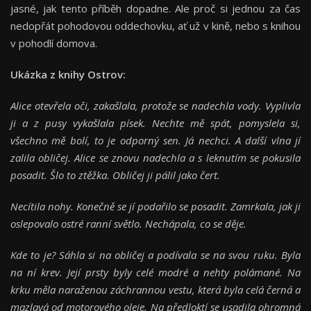
jasné, jak tento příběh dopadne. Ale proč si jednou za čas
nedopřát pohodovou oddechovku, ať už v kině, nebo s knihou
v pohodlí domova.
Ukázka z knihy Ostrov:
Alice otevřela oči, zakašlala, protože se nadechla vody. Vyplivla
ji a z pusy vykašlala písek. Nechte mě spát, pomyslela si,
všechno mě bolí, to je odporný sen. Já nechci. A další vlna jí
zalila obličej. Alice se znovu nadechla a s leknutím se pokusila
posadit. Šlo to ztěžka. Obličej ji pálil jako čert.
Necítila nohy. Konečně se jí podařilo se posadit. Zamrkala, jak ji
oslepovalo ostré ranní světlo. Nechápala, co se děje.
Kde to je? Sáhla si na obličej a podívala se na svou ruku. Byla
na ní krev. Její prsty byly celé modré a nehty polámané. Na
krku měla naraženou záchrannou vestu, která byla celá černá a
mazlavá od motorového oleje. Na předloktí se usadila ohromná