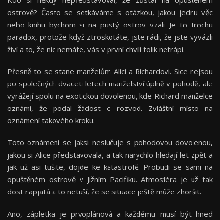
Kdo si někdy nepředstavoval, že zůstal na opuštěném
ostrově? Často se setkáváme s otázkou, jakou jednu věc
nebo knihu bychom si na pustý ostrov vzali. Je to trochu
paradox, protože když ztroskotáte, jste rádi, že jste vyvázli
živí a to, že nic nemáte, vás v první chvíli tolik netrápí.
Přesně to se stane manželům Alici a Richardovi. Sice nejsou
po společných dvaceti letech manželství úplně v pohodě, ale
vyrážejí spolu na exotickou dovolenou, kde Richard manželce
oznámí, že podal žádost o rozvod. Zvláštní místo na
oznámení takového kroku.
Toto oznámení se jaksi neslučuje s pohodovou dovolenou,
jakou si Alice představovala, a tak narychlo hledají let zpět a
jak už asi tušíte, dojde ke katastrofě. Probudí se sami na
opuštěném ostrově v Jižním Pacifiku. Atmosféra je už tak
dost napjatá a to netuší, že se situace ještě může zhoršit.
Ano, zápletka je prvoplánová a každému musí být hned