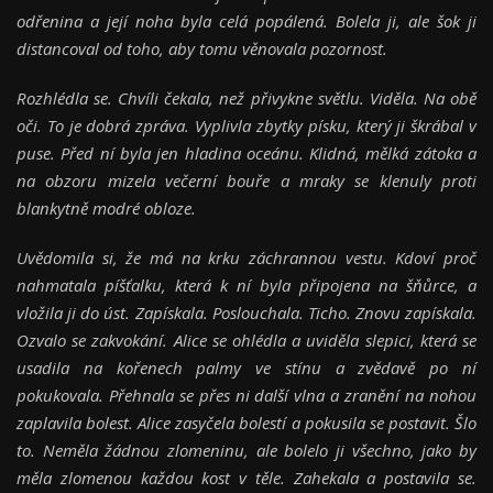
odřenina a její noha byla celá popálená. Bolela ji, ale šok ji
distancoval od toho, aby tomu věnovala pozornost.
Rozhlédla se. Chvíli čekala, než přivykne světlu. Viděla. Na obě
oči. To je dobrá zpráva. Vyplivla zbytky písku, který ji škrábal v
puse. Před ní byla jen hladina oceánu. Klidná, mělká zátoka a
na obzoru mizela večerní bouře a mraky se klenuly proti
blankytně modré obloze.
Uvědomila si, že má na krku záchrannou vestu. Kdoví proč
nahmatala píšťalku, která k ní byla připojena na šňůrce, a
vložila ji do úst. Zapískala. Poslouchala. Ticho. Znovu zapískala.
Ozvalo se zakvokání. Alice se ohlédla a uviděla slepici, která se
usadila na kořenech palmy ve stínu a zvědavě po ní
pokukovala. Přehnala se přes ni další vlna a zranění na nohou
zaplavila bolest. Alice zasyčela bolestí a pokusila se postavit. Šlo
to. Neměla žádnou zlomeninu, ale bolelo ji všechno, jako by
měla zlomenou každou kost v těle. Zahekala a postavila se.