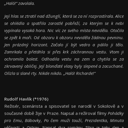
„Haló!
“
zavolala.
Její hlas se ztratil nad džunglí, která se za ní rozprostírala. Alice
se ohlédla a spatřila zarostlé pobřeží, za kterým se k nebi
vypínala vysoká hora. Nic víc ze svého místa neviděla. Otočila
se zpět k moři. Od obzoru k obzoru neviděla žádnou pevninu.
Jen prázdný horizont. Začalo jí být vedro a pálilo ji tělo.
Zamrkala a přetáhla si přes krk záchrannou vestu. Vtom ji
ochromila bolest. Odhodila vestu na zem a chytila se za
zkrvavený obličej. Její blonďaté vlasy byly slepené a zacuchané.
Olízla si slané rty. Nikde nikdo. „Haló! Richarde!
“
Rudolf Havlík (*1976)
Režisér, scenárista a spisovatel se narodil v Sokolově a v
současné době žije v Praze. Napsal a režíroval filmy
Pohádky
pro Emu
,
Bábovky
,
Po čem muži touží
,
Prezidentka
,
Minuta
věčnosti
a
Ostrov
. Napsal dva romány
Zítra je taky den
a