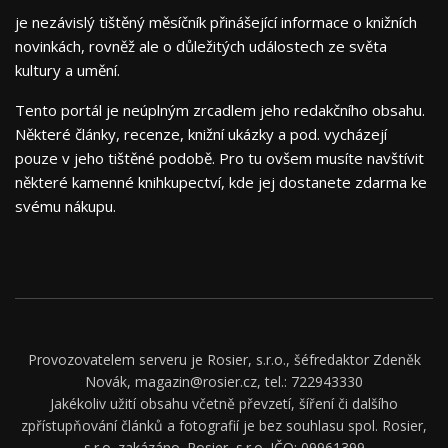
je nezávislý tištěný měsíčník přinášející informace o knižních
novinkách, rovněž ale o důležitých událostech ze světa
kultury a umění.
Tento portál je neúplným zrcadlem jeho redakčního obsahu.
Některé články, recenze, knižní ukázky a pod. vycházejí
pouze v jeho tištěné podobě. Pro tu ovšem musíte navštívit
některé kamenné knihkupectví, kde jej dostanete zdarma ke
svému nákupu.
Provozovatelem serveru je Rosier, s.r.o., šéfredaktor Zdeněk
Novák, magazin@rosier.cz, tel.: 722943330
Jakékoliv užití obsahu včetně převzetí, šíření či dalšího
zpřístupňování článků a fotografií je bez souhlasu spol. Rosier,
s.r.o. zakázáno. Rosier, s.r.o. IČO: 09961399