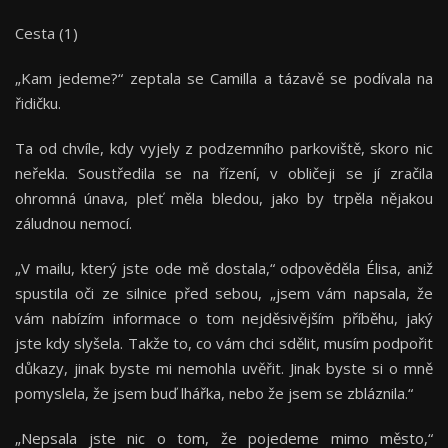
Cesta (1)
„Kam jedeme?“ zeptala se Camilla a tázavě se podívala na
řidičku.
Ta od chvíle, kdy vyjely z podzemního parkoviště, skoro nic
neřekla. Soustředila se na řízení, v obličeji se jí zračila
ohromná únava, pleť měla bledou, jako by trpěla nějakou
záludnou nemocí.
„V mailu, který jste ode mě dostala,“ odpověděla Élisa, aniž
spustila oči ze silnice před sebou, „jsem vám napsala, že
vám nabízím informace o tom nejděsivějším příběhu, jaký
jste kdy slyšela. Takže to, co vám chci sdělit, musím podpořit
důkazy, jinak byste mi nemohla uvěřit. Jinak byste si o mně
pomyslela, že jsem buď lhářka, nebo že jsem se zbláznila.“
„Nepsala jste nic o tom, že pojedeme mimo město,“