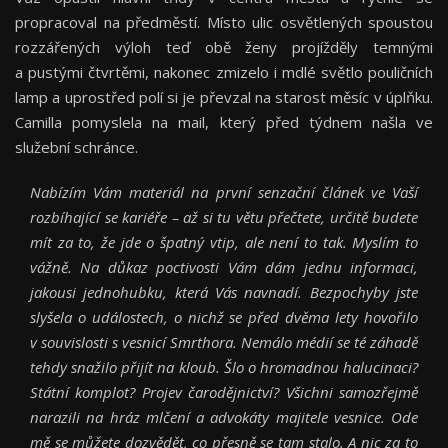
propracoval na předměstí. Místo ulic osvětlených spoustou
rozzářených výloh teď obě ženy projížděly temnými
a pustými čtvrtěmi, nakonec zmizelo i mdlé světlo pouličních
lamp a uprostřed polí si je převzal na starost měsíc v úplňku.
Camilla pomyslela na mail, který před týdnem našla ve
služební schránce.
Nabízím Vám materiál na první senzační článek ve Vaší
rozbíhající se kariéře – až si tu větu přečtete, určitě budete
mít za to, že jde o špatný vtip, ale není to tak. Myslím to
vážně. Na důkaz poctivosti Vám dám jednu informaci,
jakousi jednohubku, která Vás navnadí. Bezpochyby jste
slyšela o událostech, o nichž se před dvěma lety hovořilo
v souvislosti s vesnicí Smrthora. Nemálo médií se té záhadě
tehdy snažilo přijít na kloub. Šlo o hromadnou halucinaci?
Státní komplot? Projev čarodějnictví? Všichni samozřejmě
narazili na hráz mlčení a advokáty majitele vesnice. Ode
mě se můžete dozvědět, co přesně se tam stalo. A nic za to