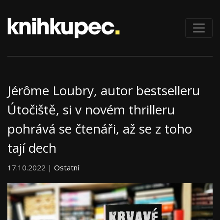
Jérôme Loubry, autor bestselleru
Útočiště, si v novém thrilleru
pohrává se čtenáři, až se z toho
tají dech
17.10.2022 |
Ostatní