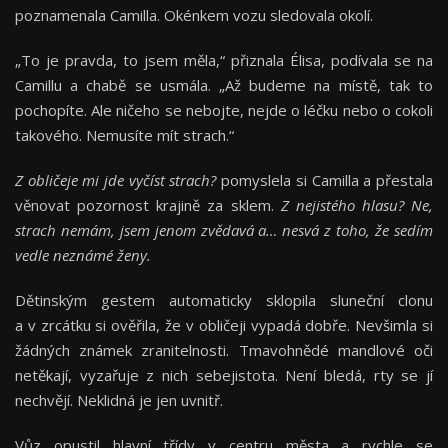
poznamenala Camilla. Okénkem vozu sledovala okolí.
„To je pravda, to jsem měla,“ přiznala Élisa, podívala se na
Camillu a chabě se usmála. „Až budeme na místě, tak to
pochopíte. Ale ničeho se nebojte, nejde o léčku nebo o cokoli
takového. Nemusíte mít strach.“
Z obličeje mi jde vyčíst strach?
pomyslela si Camilla a přestala
věnovat pozornost krajině za sklem.
Z nejistého hlasu? Ne,
strach nemám, jsem jenom zvědavá a… nesvá z toho, že sedím
vedle neznámé ženy.
Dětinským gestem automaticky sklopila sluneční clonu
a v zrcátku si ověřila, že v obličeji vypadá dobře. Nevšimla si
žádných známek zranitelnosti. Tmavohnědé mandlové oči
netěkají, vyzařuje z nich sebejistota. Není bledá, rty se jí
nechvějí. Neklidná je jen uvnitř.
Vůz opustil hlavní třídy v centru města a rychle se