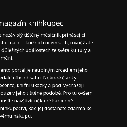
magazín knihkupec
e nezávislý tištěný měsíčník přinášející
nformace o knižních novinkách, rovněž ale
 důležitých událostech ze světa kultury a
umění.
ento portál je neúplným zrcadlem jeho
edakčního obsahu. Některé články,
ecenze, knižní ukázky a pod. vycházejí
ouze v jeho tištěné podobě. Pro tu ovšem
usíte navštívit některé kamenné
nihkupectví, kde jej dostanete zdarma ke
svému nákupu.