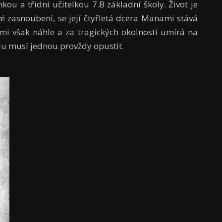
u a třídní učitelkou 7.B základní školy. Život je
vé zasnoubení, se její čtyřletá dcera Manami stává
mi však náhle a za tragických okolností umírá na
lu musí jednou provždy opustit.