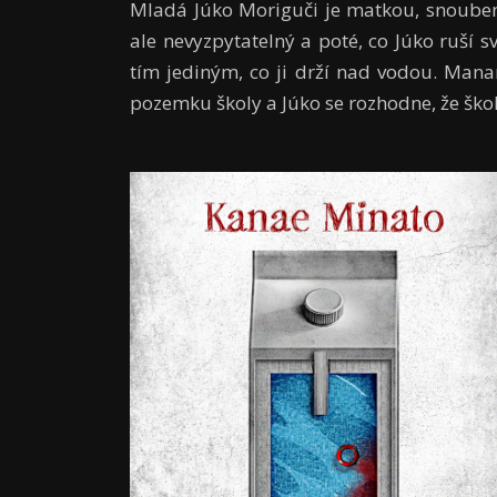
Mladá Júko Moriguči je matkou, snoubenko
ale nevyzpytatelný a poté, co Júko ruší s
tím jediným, co ji drží nad vodou. Mana
pozemku školy a Júko se rozhodne, že ško