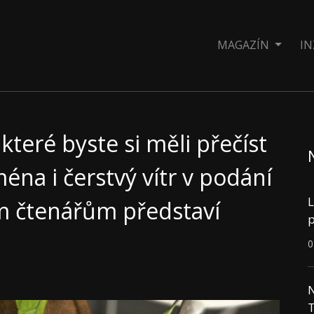
MAGAZÍN
IN
 které byste si měli přečíst
éna i čerstvý vítr v podání
L
ým čtenářům představí
p
0
N
T