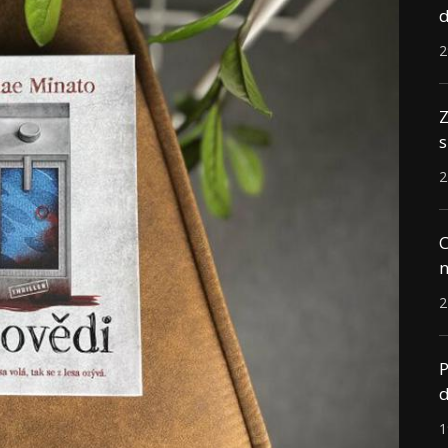
d
2
Z
s
2
C
n
2
P
d
1