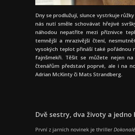
Dny se prodlužují, slunce vystrkuje růžk
nás nutí směle schovávat hřejivé svršk
náhodou nepatříte mezi příznivce tepl
temnější a mrazivější čtení, nesmutně
vysokých teplot přináší také pořádnou nál
fajnšmekři. Těšit se můžete nejen na 
čtenářům představí poprvé, ale i na n
Adrian McKinty či Mats Strandberg.
Dvě sestry, dva životy a jedno
První z jarních novinek je thriller
Dokonal