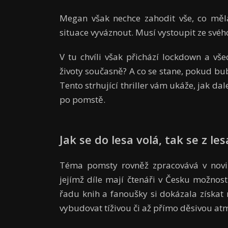
Megan však nechce zahodit vše, co měla.
situace vyváznout. Musí vystoupit ze svéh
V tu chvíli však přichází lockdown a v
životy současně? A co se stane, pokud bub
Tento strhující thriller vám ukáže, jak dal
po pomstě.
Jak se do lesa volá, tak se z le
Téma pomsty rovněž zpracovává v nov
jejímž díle mají čtenáři v Česku možnost
řadu knih a fanoušky si dokázala získat
vybudovat tíživou či až přímo děsivou at