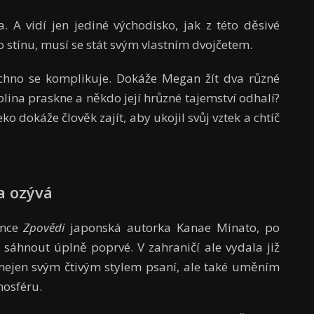
 A vidí jen jediné východisko, jak z této děsivé
o stínu, musí se stát svým vlastním dvojčetem.
šechno se komplikuje. Dokáže Megan žít dva různé
lina praskne a někdo její hrůzné tajemství odhalí?
eko dokáže člověk zajít, aby ukojil svůj vztek a chtíč
sa ozývá
ince
Zpovědi
japonská autorka Kanae Minato, po
 sáhnout úplně poprvé. V zahraničí ale vydala již
 nejen svým čtivým stylem psaní, ale také uměním
mosféru.