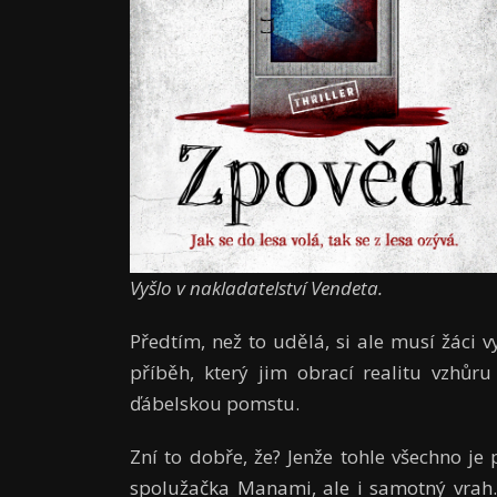
Vyšlo v nakladatelství Vendeta.
Předtím, než to udělá, si ale musí žáci v
příběh, který jim obrací realitu vzhů
ďábelskou pomstu.
Zní to dobře, že? Jenže tohle všechno j
spolužačka Manami, ale i samotný vrah.