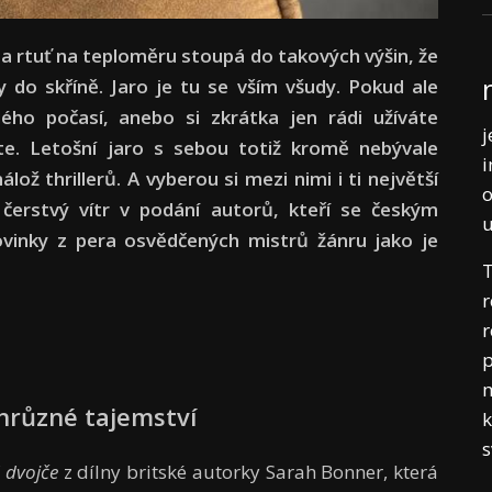
y a rtuť na teploměru stoupá do takových výšin, že
y do skříně. Jaro je tu se vším všudy. Pokud ale
ého počasí, anebo si zkrátka jen rádi užíváte
j
te. Letošní jaro s sebou totiž kromě nebývale
i
ož thrillerů. A vyberou si mezi nimi i ti největší
o
čerstvý vítr v podání autorů, kteří se českým
ovinky z pera osvědčených mistrů žánru jako je
T
r
r
p
m
 hrůzné tajemství
k
é
dvojče
z dílny britské autorky Sarah Bonner, která