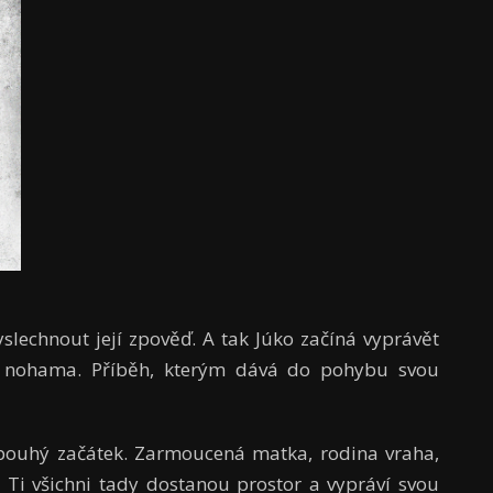
yslechnout její zpověď. A tak Júko začíná vyprávět
ru nohama. Příběh, kterým dává do pohybu svou
e pouhý začátek. Zarmoucená matka, rodina vraha,
 Ti všichni tady dostanou prostor a vypráví svou