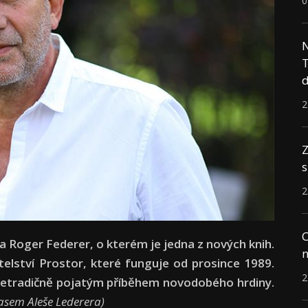
0
N
T
d
2
Z
s
2
C
ta Roger Federer, o kterém je jedna z nových knih.
n
telství Prostor, které funguje od prosince 1989.
2
e netradičně pojatým příběhem novodobého hrdiny.
lasem Aleše Lederera)