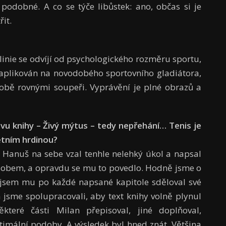
 podobné. A co se týče libůstek: ano, občas si je
it.
 linie se odvíjí od psychologického rozměru sportu,
 aplikován na novodobého sportovního gladiátora,
sobě rovnými soupeři. Vyprávění je plné obrazů a
zvu knihy
– Ž
iv
ý
m
ý
tus
–
tedy nep
ř
eh
á
n
í…
Tenis je
é
tn
í
m hrdinou?
 Hanuš na sebe vzal tenhle nelehký úkol a napsal
ůsobem, a opravdu se mu to povedlo. Hodně jsme o
y jsem mu po každé napsané kapitole sděloval své
jsme spolupracovali, aby text knihy volně plynul
které části Milan přepisoval, jiné doplňoval,
ptimální podoby. A výsledek byl hned znát. Většina