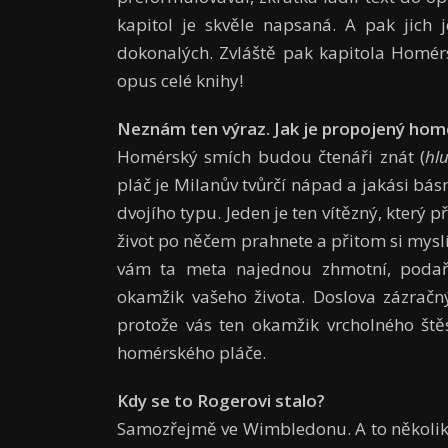
kapitol je skvěle napsaná. A pak jich 
dokonalých. Zvláště pak kapitola Homérsk
opus celé knihy!
Nezná
m ten v
ý
raz. Jak je propojen
ý
hom
Homérský smích budou čtenáři znát (
hl
pláč je Milanův tvůrčí nápad a jakási básn
dvojího typu. Jeden je ten vítězný, který 
život po něčem prahnete a přitom si myslíte
vám ta meta najednou zhmotní, podaří
okamžik vašeho života. Doslova zázračn
protože vás ten okamžik vrcholného ště
homérského pláče.
Kdy se to Rogerovi stalo?
Samozřejmě ve Wimbledonu. A to několikrát