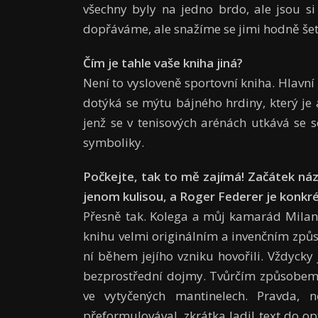
všechny byly na jedno brdo, ale jsou si
dopřáváme, ale snažíme se jimi hodně šetř
Čím je tahle va
š
e kniha jin
á
?
Není to vysloveně sportovní kniha. Hlavní
dotýká se mýtu bájného hrdiny, který je
jenž se v tenisových arénách utkává se 
symboliky.
Poč
kejte,
tak to m
ě
zaj
í
m
á
! Za
čá
tek n
á
jenom kulisou, a Roger Federer je konkr
Přesně tak. Kolega a můj kamarád Milan
knihu velmi originálním a invenčním zp
ní během jejího vzniku hovořili. Vždyck
bezprostřední dojmy. Tvůrčím způsobem 
ve vytyčených mantinelech. Pravda, ně
přeformulovával, zkrátka ladil text do o