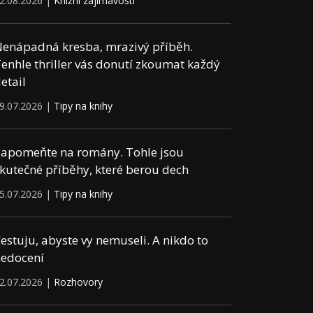
2.08.2026 |
Knižní zajímavosti
enápadná kresba, mrazivý příběh.
enhle thriller vás donutí zkoumat každý
etail
9.07.2026 |
Tipy na knihy
apomeňte na romány. Tohle jsou
kutečné příběhy, které berou dech
5.07.2026 |
Tipy na knihy
estuju, abyste vy nemuseli. A nikdo to
edocení
2.07.2026 |
Rozhovory