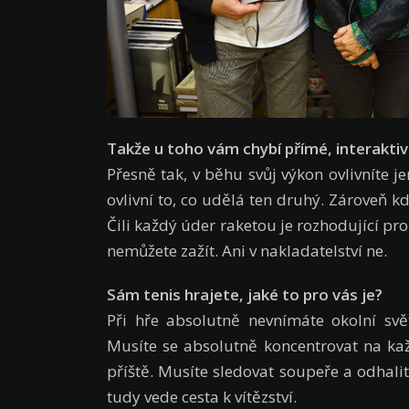
Tak
ž
e u toho v
á
m chyb
í
p
ří
m
é
, interakti
Přesně tak, v běhu svůj výkon ovlivníte j
ovlivní to, co udělá ten druhý. Zároveň kd
Čili každý úder raketou je rozhodující pro 
nemůžete zažít. Ani v nakladatelství ne.
Sá
m tenis hrajete, jak
é
to pro v
á
s je?
Při hře absolutně nevnímáte okolní svě
Musíte se absolutně koncentrovat na ka
příště. Musíte sledovat soupeře a odhalit 
tudy vede cesta k vítězství.