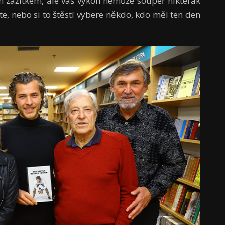
m zážitkem, ale váš výkon nemůže soupeř nikterak
íte, nebo si to štěstí vybere někdo, kdo měl ten den