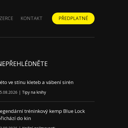
ZERCE
KONTAKT
PŘEDPLATNÉ
NEPŘEHLÉDNĚTE
éto ve stínu kleteb a vábení sirén
5.08.2026 |
Tipy na knihy
egendární tréninkový kemp Blue Lock
řichází do kin