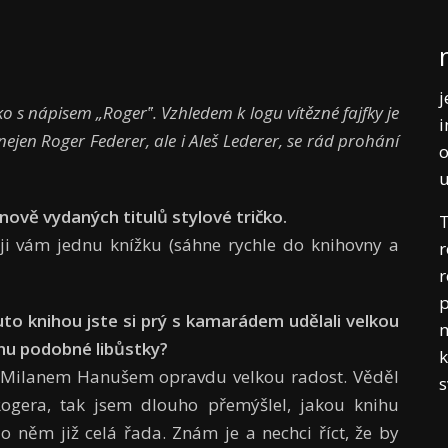
j
o s nápisem „Roger‟. Vzhledem k logu vítězné fajfky je
i
ejen Roger Federer, ale i Aleš Lederer, se rád prohání
o
 nov
ě
vydan
ý
ch titul
ů
stylov
é
tri
č
ko.
T
uji vám jednu knížku (sáhne rychle do knihovny a
r
r
p
uto knihou jste si pr
ý
s kamar
á
dem ud
ě
lali velkou
m
nu podobn
é
lib
ů
stky?
k
 Milanem Hanušem opravdu velkou radost. Věděl
 Rogera, tak jsem dlouho přemýšlel, jakou knihu
 o něm již celá řada. Znám je a nechci říct, že by