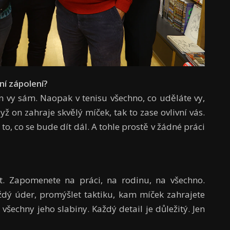
vn
í
z
á
polen
í
?
en vy sám. Naopak v tenisu všechno, co uděláte vy,
yž on zahraje skvělý míček, tak to zase ovlivní vás.
to, co se bude dít dál. A tohle prostě v žádné práci
t. Zapomenete na práci, na rodinu, na všechno.
ždý úder, promýšlet taktiku, kam míček zahrajete
všechny jeho slabiny. Každý detail je důležitý. Jen