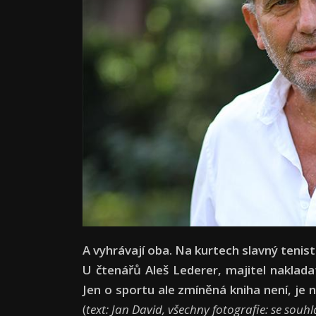
A vyhrávají oba. Na kurtech slavný tenis
U čtenářů Aleš Lederer, majitel naklada
Jen o sportu ale zmíněná kniha není, j
(
text: Jan David, všechny fotografie: se souh