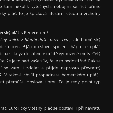
je tam několik výtečných, nebojím se říct přímo
ý pláč, to je špičková literární etuda a vrcholný
é
rsk
ý
pl
áč
s F
edererem?
u
č
n
ý
sm
í
ch z hloubi du
š
e, pozn. red.
), ale homérský
ická licence! Já toto slovní spojení chápu jako pláč
přichází, když dosáhnete určité vytoužené mety. Celý
, že je to nad vaše síly, že je to nedostižné. Pak se
 se vám ji zdolat a přijde naprosto převratný
ý! V takové chvíli propadnete homérskému pláči,
stí přemůže, doslova zlomí. To je tedy první typ
. Euforický vítězný pláč se dostavil i při návratu