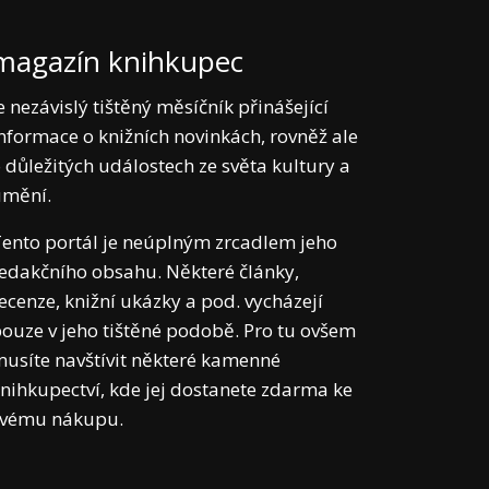
magazín knihkupec
e nezávislý tištěný měsíčník přinášející
nformace o knižních novinkách, rovněž ale
 důležitých událostech ze světa kultury a
umění.
ento portál je neúplným zrcadlem jeho
edakčního obsahu. Některé články,
ecenze, knižní ukázky a pod. vycházejí
ouze v jeho tištěné podobě. Pro tu ovšem
usíte navštívit některé kamenné
nihkupectví, kde jej dostanete zdarma ke
svému nákupu.