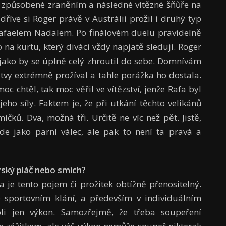
e způsobené zraněním a následné vítězné šňůře na
dříve si Roger právě v Austrálii prožil i druhý typ
Rafaelem Nadalem. Po finálovém duelu pravidelně
na kurtu, který diváci vždy napjatě sledují. Roger
jako by se úplně celý zhroutil do sebe. Domnívám
bitvy extrémně prožíval a tahle porážka ho dostala.
c chtěl, tak moc věřil ve vítězství, jenže Rafa byl
jeho síly. Faktem je, že při utkání těchto velikánů
čků. Dva, možná tři. Určitě ne víc než pět. Jistě,
e jako parní válec, ale pak to není ta pravá a
rsk
ý
pl
áč
nebo sm
í
ch?
a je tento pojem či prožitek obtížně přenositelný.
 sportovním klání, a především v individuálním
oli jen výkon. Samozřejmě, že třeba soupeření