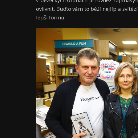
v běžeckých drahách je rovněž zajímavý
ovlivnit. Buďto vám to běží nejlíp a zvítěz
lepší formu.