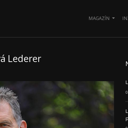
MAGAZÍN
IN
vá Lederer
L
0
L
p