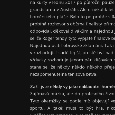
na kurty v lednu 2017 po půlroční pauz
grandslamu v Austrálii. Ale o několik let 
homérského pláče. Bylo to po prohře s 
probíhá rozhovor s oběma finalisty přímo 
odpovídal, děkoval divákům a najednou 
se, že Roger tehdy tyto vypjaté finálové 
Najednou ucítil obrovské zklamání. Tak mo
v rozhodující sadě lepší, prostě byl nad 
vždycky rozhoduje jenom pár klíčových mí
stane se, že někdy někdo někoho přejed
nezapomenutelná tenisová bitva.
Zaž
il jste n
ě
kdy vy jako nakladatel hom
é
Zajímavá otázka, ale do profesního život
Tyto okamžiky se podle mě objevují ve
sportu. A také: musí to být hra, nik