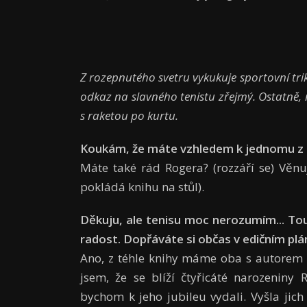
Z rozepnutého svetru vykukuje sportovní trik
odkaz na slavného tenistu zřejmý. Ostatně, n
s raketou po kurtu.
Kouká
m,
ž
e m
á
te vzhledem k jednomu z
Máte také rád Rogera? (rozzáří se) Věn
pokládá knihu na stůl).
Dě
kuju, ale tenisu moc nerozum
í
m... To
radost. Dop
řá
v
á
te si
ob
č
as v edi
č
n
í
m pl
á
Ano, z téhle knihy máme oba s autorem
jsem, že se blíží čtyřicáté narozeniny
bychom k jeho jubileu vydali. Vyšla jich