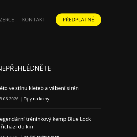
ZERCE
KONTAKT
PŘEDPLATNÉ
NEPŘEHLÉDNĚTE
éto ve stínu kleteb a vábení sirén
5.08.2026 |
Tipy na knihy
egendární tréninkový kemp Blue Lock
řichází do kin