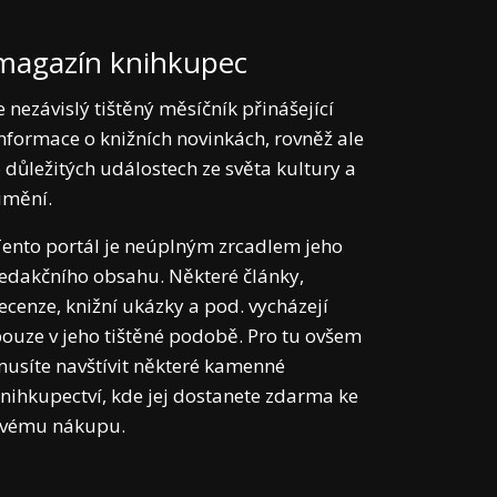
magazín knihkupec
e nezávislý tištěný měsíčník přinášející
nformace o knižních novinkách, rovněž ale
 důležitých událostech ze světa kultury a
umění.
ento portál je neúplným zrcadlem jeho
edakčního obsahu. Některé články,
ecenze, knižní ukázky a pod. vycházejí
ouze v jeho tištěné podobě. Pro tu ovšem
usíte navštívit některé kamenné
nihkupectví, kde jej dostanete zdarma ke
svému nákupu.