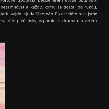
 Fortune upoutala bestsellerem
Každé další léto
.
o nezamilovat a každý, komu se dostal do rukou,
kladu vyjde její další román. Po necelém roce jsme
era
, dílo plné lásky, vzpomínek, dramatu a večerů