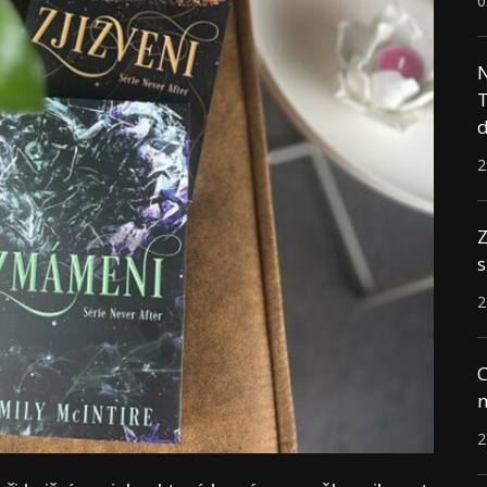
0
N
T
d
2
Z
s
2
C
n
2