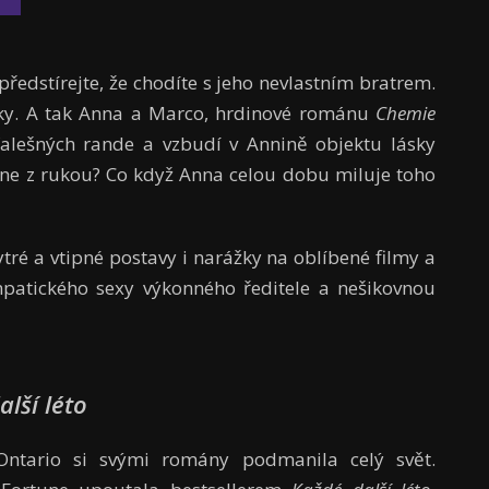
předstírejte, že chodíte s jeho nevlastním bratrem.
taky. A tak Anna a Marco, hrdinové románu
Chemie
alešných rande a vzbudí v Annině objektu lásky
mkne z rukou? Co když Anna celou dobu miluje toho
ré a vtipné postavy i narážky na oblíbené filmy a
empatického sexy výkonného ředitele a nešikovnou
lší léto
a Ontario si svými romány podmanila celý svět.