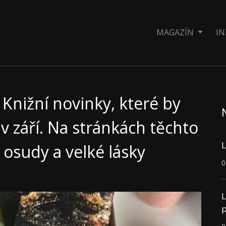
MAGAZÍN
IN
Knižní novinky, které by
 září. Na stránkách těchto
L
é osudy a velké lásky
0
L
p