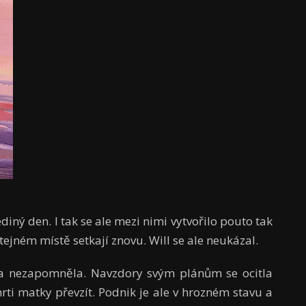
jediný den. I tak se ale mezi nimi vytvořilo pouto tak
stejném místě setkají znovu. Will se ale neukázal.
illa nezapomněla. Navzdory svým plánům se ocitla
rti matky převzít. Podnik je ale v hrozném stavu a