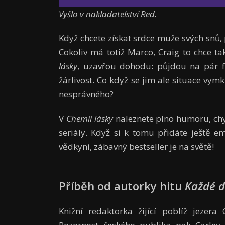
Vyšlo v nakladatelství Red.
Když chcete získat srdce muže svých snů, 
Cokoliv má totiž Marco, Craig to chce 
lásky
, uzavřou dohodu: půjdou na pár f
žárlivost. Co když se jim ale situace vy
nesprávného?
V
Chemii lásky
naleznete plno humoru, chyt
seriály. Když si k tomu přidáte ještě 
vědkyni, zábavný bestseller je na světě!
Příběh od autorky hitu
Každé da
Knižní redaktorka žijící poblíž jezer