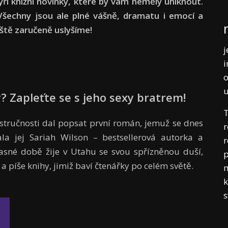
tyři knižní novinky, které by vám neměly uniknout.
. Všechny jsou ale plné vášně, dramatu i emocí a
eště zaručeně uslyšíme!
j
i
o
y? Zapleťte se s jeho sexy bratrem!
T
 stručnosti dal popsat první román, jemuž se dnes
r
la jej Sariah Wilson – bestsellerová autorka a
r
časné době žije v Utahu se svou spřízněnou duší,
p
e a píše knihy, jimiž baví čtenářky po celém světě.
m
k