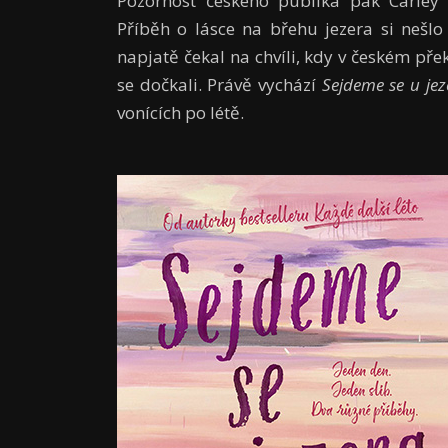
Pozornost českého publika pak Carley
Příběh o lásce na břehu jezera si nešl
napjatě čekal na chvíli, kdy v českém pře
se dočkali. Právě vychází
Sejdeme se u jez
vonících po létě.