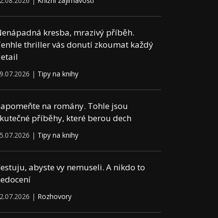
2.08.2026 |
Knižní zajímavosti
enápadná kresba, mrazivý příběh.
enhle thriller vás donutí zkoumat každý
etail
9.07.2026 |
Tipy na knihy
apomeňte na romány. Tohle jsou
kutečné příběhy, které berou dech
5.07.2026 |
Tipy na knihy
estuju, abyste vy nemuseli. A nikdo to
edocení
2.07.2026 |
Rozhovory