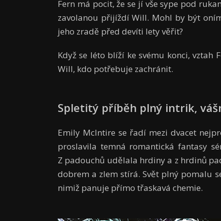
Fern má pocit, že se jí vše sype pod ruka
zavolanou přijíždí Will. Mohl by být o
jeho zradě před devíti lety věřit?
Když se léto blíží ke svému konci, vztah F
Will, kdo potřebuje zachránit.
Spletitý příběh plný intrik, váš
Emily McIntire se řadí mezi dvacet nejp
proslavila temná romantická fantasy s
Z padouchů udělala hrdiny a z hrdinů pad
dobrem a zlem stírá. Svět plný pomalu se 
nimiž panuje přímo třaskavá chemie.