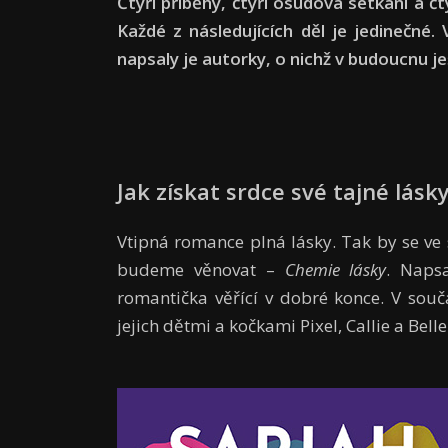
Čtyři příběhy, čtyři osudová setkání a č
Každé z následujících děl je jedinečné
napsaly je autorky, o nichž v budoucnu j
Jak získat srdce své tajné lásk
Vtipná romance plná lásky. Tak by se ve
budeme věnovat –
Chemie lásky
. Napsa
romantička věřící v dobré konce. V sou
jejich dětmi a kočkami Pixel, Callie a Bell