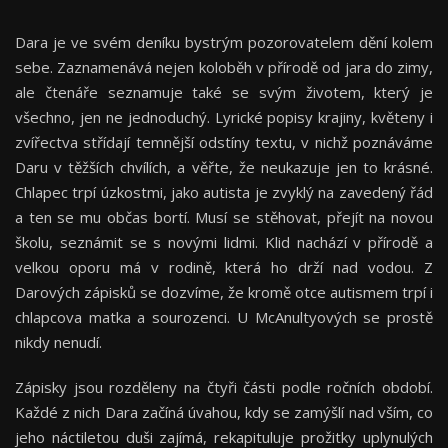
Dara je ve svém deníku bystrým pozorovatelem dění kolem
sebe. Zaznamenává nejen koloběh v přírodě od jara do zimy,
ale čtenáře seznamuje také se svým životem, který je
všechno, jen ne jednoduchý. Lyrické popisy krajiny, květeny i
zvířectva střídají temnější odstíny textu, v nichž poznáváme
Daru v těžších chvílích, a věřte, že neukazuje jen to krásné.
Chlapec trpí úzkostmi, jako autista je zvyklý na zavedený řád
a ten se mu občas bortí. Musí se stěhovat, přejít na novou
školu, seznámit se s novými lidmi. Klid nachází v přírodě a
velkou oporu má v rodině, která ho drží nad vodou. Z
Darových zápisků se dozvíme, že kromě otce autismem trpí i
chlapcova matka a sourozenci. U McAnultyových se prostě
nikdy nenudí.
Zápisky jsou rozděleny na čtyři části podle ročních období.
Každé z nich Dara začíná úvahou, kdy se zamýšlí nad vším, co
jeho náctiletou duši zajímá, rekapituluje prožitky uplynulých