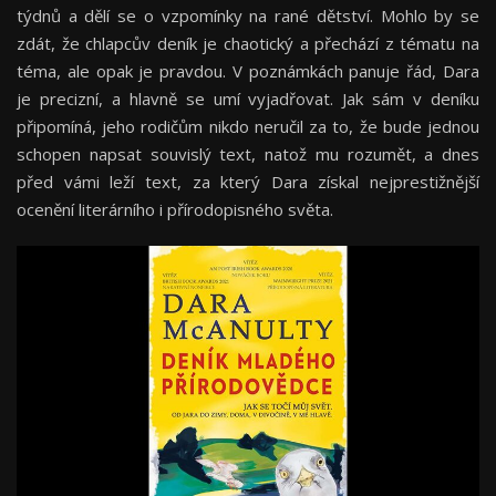
týdnů a dělí se o vzpomínky na rané dětství. Mohlo by se
zdát, že chlapcův deník je chaotický a přechází z tématu na
téma, ale opak je pravdou. V poznámkách panuje řád, Dara
je precizní, a hlavně se umí vyjadřovat. Jak sám v deníku
připomíná, jeho rodičům nikdo neručil za to, že bude jednou
schopen napsat souvislý text, natož mu rozumět, a dnes
před vámi leží text, za který Dara získal nejprestižnější
ocenění literárního i přírodopisného světa.