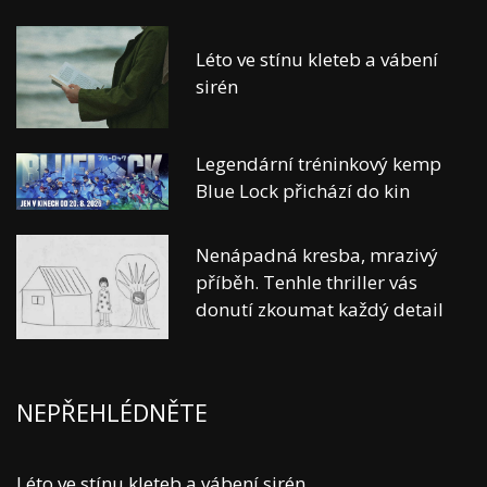
Léto ve stínu kleteb a vábení
sirén
Legendární tréninkový kemp
Blue Lock přichází do kin
Nenápadná kresba, mrazivý
příběh. Tenhle thriller vás
donutí zkoumat každý detail
NEPŘEHLÉDNĚTE
Léto ve stínu kleteb a vábení sirén