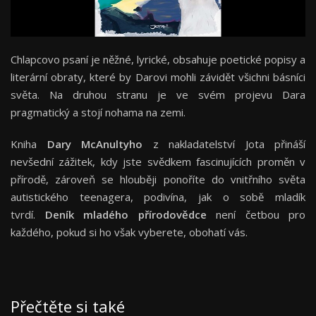
Chlapcovo psaní je něžné, lyrické, obsahuje poetické popisy a
literární obraty, které by Darovi mohli závidět všichni básníci
světa. Na druhou stranu je ve svém projevu Dara
pragmatický a stojí nohama na zemi.
Kniha
Dary McAnultyho
z nakladatelství Jota přináší
nevšední zážitek, kdy jste svědkem fascinujících proměn v
přírodě, zároveň se hlouběji ponoříte do vnitřního světa
autistického teenagera, podivína, jak o sobě mladík
tvrdí.
Deník mladého přírodovědce
není četbou pro
každého, pokud si ho však vyberete, obohatí vás.
Přečtěte si také