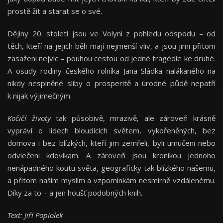
prostě žít a starat se o své.
Dějiny 20. století jsou ve Volyni z pohledu odspodu – od
těch, kteří na jejich běh mají nejmenší vliv, a jsou jimi přitom
zasaženi nejvíc – pouhou cestou od jedné tragédie ke druhé.
A osudy rodiny českého rolníka Jana Sládka nalákaného na
nikdy nesplněné sliby o prosperitě a úrodné půdě nepatří
k nijak výjimečným.
Kočičí životy
tak působivě, mrazivě, ale zároveň krásně
vypráví o lidech bloudících světem, vykořeněných, bez
domova i bez blízkých, kteří jim zemřeli, byli umučeni nebo
odvlečeni kdovíkam. A zároveň jsou kronikou jednoho
nenápadného koutu světa, geograficky tak blízkého našemu,
a přitom našim myslím a vzpomínkám nesmírně vzdálenému.
Díky za to – a jen houšť podobných knih.
Text: Jiří Popiolek