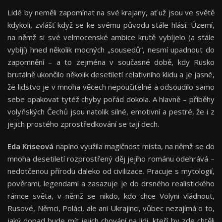
Lidé by neměli zapomínat na své krajany, ať už jsou ve světě
kdykoli, zvlášť když se ke svému původu stále hlásí. Území,
na němž si své velmocenské ambice krutě vybíjelo (a stále
vybíjí) hned několik mocných „sousedů“, nesmí upadnout do
zapomnění – a to zejména v současné době, kdy Rusko
brutálně ukončilo několik desetiletí relativního klidu a je jasné,
že lidstvo je v mnoha věcech nepoučitelné a odsoudilo samo
sebe opakovat tytéž chyby pořád dokola. A hlavně – příběhy
volyňských Čechů jsou natolik silné, emotivní a pestré, že i z
jejich prostého zprostředkování se tají dech.
Eda Kriseová
naplno využila magičnost místa, na němž se do
mnoha desetiletí rozprostřený děj jejího románu odehrává –
nedotčenou přírodu daleko od civilizace. Pracuje s mytologií,
pověrami, legendami a zasazuje je do drsného realistického
rámce světa, v němž se nikdo, kdo chce Volyni vládnout,
Rusové, Němci, Poláci, ale ani Ukrajinci, vůbec nezajímá o to,
jaký dopad bude mít jejich chování na lidi, kteří by zde chtěli