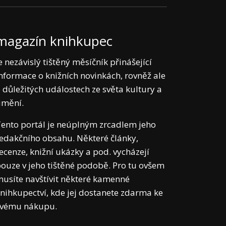
magazín knihkupec
e nezávislý tištěný měsíčník přinášející
nformace o knižních novinkách, rovněž ale
 důležitých událostech ze světa kultury a
umění.
ento portál je neúplným zrcadlem jeho
edakčního obsahu. Některé články,
ecenze, knižní ukázky a pod. vycházejí
ouze v jeho tištěné podobě. Pro tu ovšem
usíte navštívit některé kamenné
nihkupectví, kde jej dostanete zdarma ke
svému nákupu.