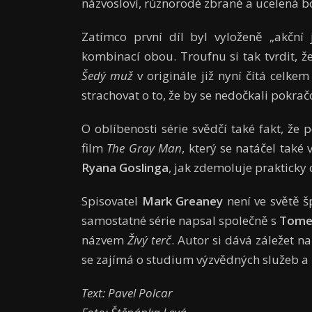
názvosloví, různorodé zbraně a ucelená bo
Zatímco první díl byl vyloženě „akční 
kombinací obou. Troufnu si tak tvrdit, že
Šedý muž
v originále již nyní čítá celk
strachovat o to, že by se nedočkali pokrač
O oblíbenosti série svědčí také fakt, že
film
The Gray Man
, který se natáčel tak
Ryana Goslinga
, jak zdemoluje prakticky
Spisovatel
Mark Greaney
není ve světě š
samostatné série napsal společně s
Tome
názvem
Živý terč
. Autor si dává záležet na
se zajímá o studium výzvědných služeb a č
Text: Pavel Polcar