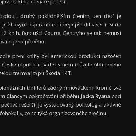
jová taktika čtenáře potěší.
jízdou“, druhý poklidnějším čtením, ten třetí je
 je žhavým aspirantem o nejlepší díl v sérii. Série
em 12 knih, fanoušci Courta Gentryho se tak nemusí
ování jeho příběhů.
 podle první knihy byl americkou produkcí natočen
é v České republice. Vidět v něm můžete oblíbeného
 celou tramvaj typu Škoda 14T.
pionážních thrillerů žádným nováčkem, kromě své
m Clancym
pokračování příběhu
Jacka Ryana
pod
 pečlivé rešerši, je vystudovaný politolog a aktivně
ehokoliv, co se týká organizovaného zločinu.