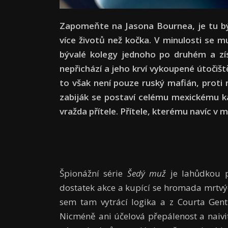
Zapomeňte na Jasona Bournea, je tu býv
více životů než kočka. V minulosti se m
bývalé kolegy jednoho po druhém a zís
nepřichází a jeho krví vykoupené útoči
to však není pouze ruský mafián, proti
zabiják se postaví celému mexickému kar
vražda přítele. Přítele, kterému navíc v m
Špionážní série
Šedý muž
je lahůdkou p
dostatek akce a kupící se hromada mrtvých
sem tam vytrácí logika a z Courta Gent
Nicméně ani účelová přepálenost a naivit