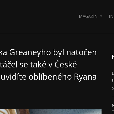
MAGAZÍN
IN
rka Greaneyho byl natočen
táčel se také v České
L
li uvidíte oblíbeného Ryana
p
0
N
T