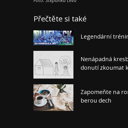
Foto: Štěpánka Levá
Přečtěte si také
Legendární tréni
Nenápadná kresba,
donutí zkoumat k
Zapomeňte na rom
berou dech