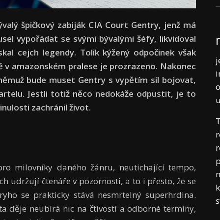
alý špičkový zabiják CIA Court Gentry, jenž má
usel vypořádat se svými bývalými šéfy, likvidoval
kal cejch legendy. Tolik kýžený odpočinek však
j
ště v amazonském pralese je prozrazeno. Nakonec
i
 němuž bude muset Gentry s vypětím sil bojovat,
o
telu. Jestli totiž něco nedokáže odpustit, je to
inulosti zachránil život.
T
r
r
p
ro milovníky daného žánru, neutichající tempo,
m
 udržují čtenáře v pozornosti, a to i přesto, že se
k
ryho se prakticky stává nesmrtelný superhrdina.
a děje neubírá nic na čtivosti a odborné termíny,