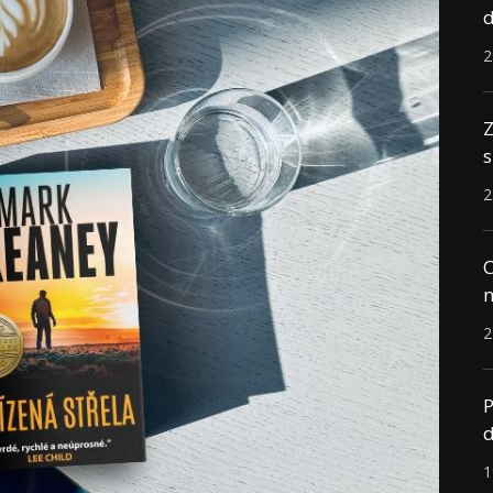
d
2
Z
s
2
C
n
2
P
d
1