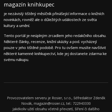
magazín knihkupec
je nezávislý tištěný měsíčník přinášející informace o knižních
novinkách, rovněž ale o důležitých událostech ze světa
kultury a umění.
Tento portál je neúplným zrcadlem jeho redakčního obsahu.
Některé články, recenze, knižní ukázky a pod. vycházejí
pouze v jeho tištěné podobě. Pro tu ovšem musíte navštívit
některé kamenné knihkupectví, kde jej dostanete zdarma ke
svému nákupu.
Provozovatelem serveru je Rosier, s.r.o., šéfredaktor Zdeněk
Novák, magazin@rosier.cz, tel.: 722943330
Jakékoliv užití obsahu včetně převzetí, šíření či dalšího