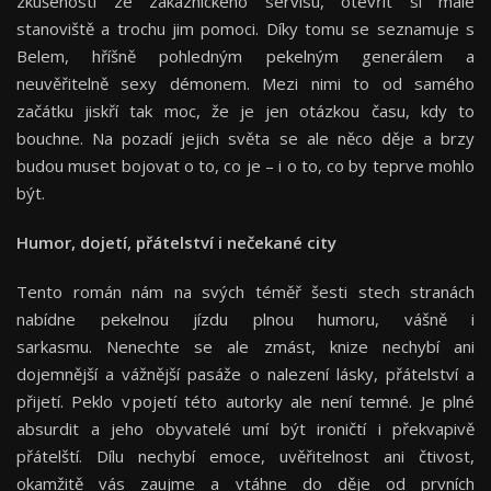
zkušenosti ze zákaznického servisu, otevřít si malé
stanoviště a trochu jim pomoci. Díky tomu se seznamuje s
Belem, hříšně pohledným pekelným generálem a
neuvěřitelně sexy démonem. Mezi nimi to od samého
začátku jiskří tak moc, že je jen otázkou času, kdy to
bouchne. Na pozadí jejich světa se ale něco děje a brzy
budou muset bojovat o to, co je – i o to, co by teprve mohlo
být.
Humor, dojetí, přátelství i nečekané city
Tento román nám na svých téměř šesti stech stranách
nabídne pekelnou jízdu plnou humoru, vášně i
sarkasmu. Nenechte se ale zmást, knize nechybí ani
dojemnější a vážnější pasáže o nalezení lásky, přátelství a
přijetí. Peklo v pojetí této autorky ale není temné. Je plné
absurdit a jeho obyvatelé umí být ironičtí i překvapivě
přátelští. Dílu nechybí emoce, uvěřitelnost ani čtivost,
okamžitě vás zaujme a vtáhne do děje od prvních