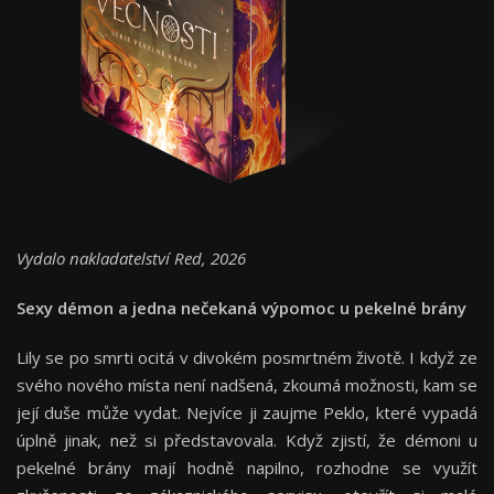
Vydalo nakladatelství Red, 2026
Sexy démon a jedna nečekaná výpomoc u pekelné brány
Lily se po smrti ocitá v divokém posmrtném životě. I když ze
svého nového místa není nadšená, zkoumá možnosti, kam se
její duše může vydat. Nejvíce ji zaujme Peklo, které vypadá
úplně jinak, než si představovala. Když zjistí, že démoni u
pekelné brány mají hodně napilno, rozhodne se využít