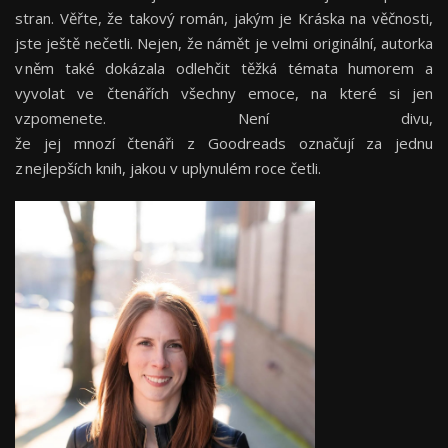
stran. Věřte, že takový román, jakým je Kráska na věčnosti,
jste ještě nečetli. Nejen, že námět je velmi originální, autorka
v něm také dokázala odlehčit těžká témata humorem a
vyvolat ve čtenářích všechny emoce, na které si jen
vzpomenete. Není divu,
že jej mnozí čtenáři z Goodreads označují za jednu
z nejlepších knih, jakou v uplynulém roce četli.