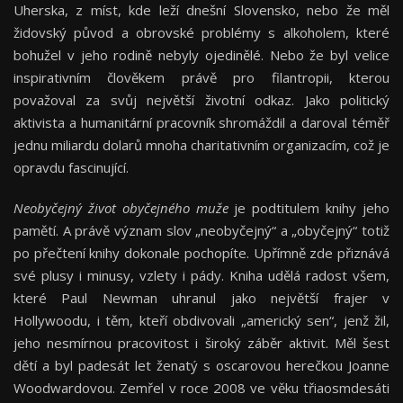
Uherska, z míst, kde leží dnešní Slovensko, nebo že měl
židovský původ a obrovské problémy s alkoholem, které
bohužel v jeho rodině nebyly ojedinělé. Nebo že byl velice
inspirativním člověkem právě pro filantropii, kterou
považoval za svůj největší životní odkaz. Jako politický
aktivista a humanitární pracovník shromáždil a daroval téměř
jednu miliardu dolarů mnoha charitativním organizacím, což je
opravdu fascinující.
Neobyčejný život obyčejného muže
je podtitulem knihy jeho
pamětí. A právě význam slov „neobyčejný“ a „obyčejný“ totiž
po přečtení knihy dokonale pochopíte. Upřímně zde přiznává
své plusy i minusy, vzlety i pády. Kniha udělá radost všem,
které Paul Newman uhranul jako největší frajer v
Hollywoodu, i těm, kteří obdivovali „americký sen“, jenž žil,
jeho nesmírnou pracovitost i široký záběr aktivit. Měl šest
dětí a byl padesát let ženatý s oscarovou herečkou Joanne
Woodwardovou. Zemřel v roce 2008 ve věku třiaosmdesáti