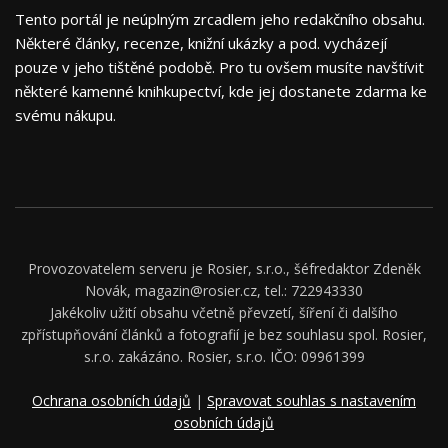
Tento portál je neúplným zrcadlem jeho redakčního obsahu.
Některé články, recenze, knižní ukázky a pod. vycházejí
pouze v jeho tištěné podobě. Pro tu ovšem musíte navštívit
některé kamenné knihkupectví, kde jej dostanete zdarma ke
svému nákupu.
Provozovatelem serveru je Rosier, s.r.o., šéfredaktor Zdeněk
Novák, magazin@rosier.cz, tel.: 722943330
Jakékoliv užití obsahu včetně převzetí, šíření či dalšího
zpřístupňování článků a fotografií je bez souhlasu spol. Rosier,
s.r.o. zakázáno. Rosier, s.r.o. IČO: 09961399
Ochrana osobních údajů
|
Spravovat souhlas s nastavením
osobních údajů