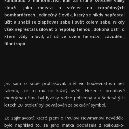
kamarádů z námořnictva, kde za druhé světové války
sloužil jako radista a střelec na torpédových
bombardérech. Jedinečný člověk, který se nikdy nepřestal
učit a snažil se zlepšovat sebe i svět kolem sebe. Nikdy
však nepřestal usilovat o nepolapitelnou „dokonalost“, o
které vždy mluvil, ať už ve svém herectví, závodění,
filantropii…
Jak sám o sobě prohlašoval, měl víc houževnatosti než
talentu, ale to mu ne každý uvěří. Herec s pronikavě
modrýma očima byl fyzicky velice pohledný a v šedesátých
letech 20. století byl považován za sexuální symbol.
Ze zajímavostí, které jsem o Paulovi Newmanovi nevěděla,
bylo například to, že jeho matka pocházela z Rakousko-