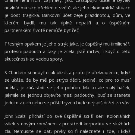
Charlie není ničím zajímavý. Jako zastupující učitel a bývalý
novinář má sice přehled o světě, ale jeho ekonomická situace
je dost tragická. Bankovní účet zeje prázdnotou, dům, ve
kterém bydlí, mu tak úplně nepatří a o úspěšném
partnerském životě nemůže být řeč.
Přesným opakem je jeho strýc Jake. Je úspěšný multimilionář,
profesní padouch a taky je zcela jistě mrtvý, i když o této
skutečnosti se vedou spory.
S Charliem si nebyli nijak blízcí, a proto je překvapením, když
se ukáže, že by měl po strýci dědit. Jediné, co pro to musí
udělat, je zúčastnit se jeho pohřbu. Má to ale malý háček,
jakmile se jednou objevíte mezi padouchy, buď se stanete
jedním z nich nebo se příští tryzna bude nejspíš držet za vás.
John Scalzi přichází po své úspěšné sci-fi sérii Koloniálních
válek s novým románem z prostředí korporátu ve službách
zla. Nemusíte se bát, prvky sci-fi naleznete i zde, i když