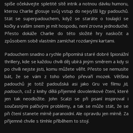
spíše očekávejte spletité sítě intrik a notnou dávku humoru,
kterou Charlie glosuje svůj vstup do nejvyšší ligy padouchů.
Stát se superpadouchem, když se staráte o toulající se
kočky a vaším snem je mít hospodu, není zrovna jednoduché.
Přesto dokáže Charlie do této složité hry naskočit a
způsobem sobě vlastním zamíchat rozdanými kartami.
Padouchem snadno a rychle připomíná staré dobré špionážní
thrillery, kde se každou chvíli děj ubírá jiným směrem a kdy si
po chvíli nejste jisti, komu můžete věřit. Přesto se nemusíte
bát, že se vám z toho všeho převaří mozek. Většina
padouchů je totiž padoušská asi jako Gru ve filmu
Já,
padouch
, což z knihy dělá příjemné dovolenkové čtení, které
jen tak neodložíte. John Scalzi se při psaní inspiroval i
současnými palčivými problémy, a tak se může stát, že se
při čtení stanete mírně paranoidní. Ale opravdu jen mírně. Za
příjemné chvíle s tímhle příběhem to stojí.