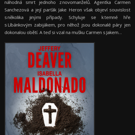
náhodná smrt jednoho z novomanželů. Agentka Carmen
Sanchezová a její parťák Jake Heron však objeví souvislost
s několika jinými případy. Schyluje se k temné hře
s Líbánkovým zabijákem, pro něhož jsou dokonalé páry jen
dokonalou obětí. A teď si vzal na mušku Carmen s Jakem…