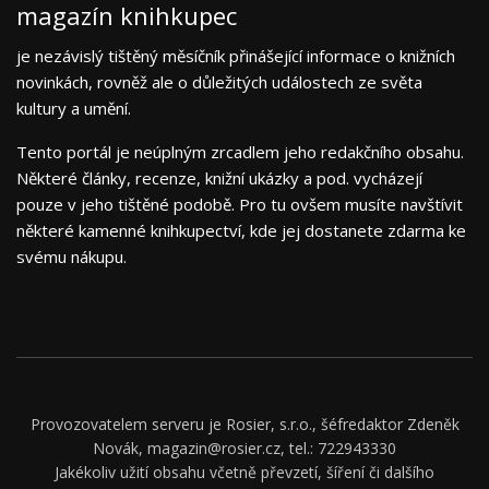
magazín knihkupec
je nezávislý tištěný měsíčník přinášející informace o knižních
novinkách, rovněž ale o důležitých událostech ze světa
kultury a umění.
Tento portál je neúplným zrcadlem jeho redakčního obsahu.
Některé články, recenze, knižní ukázky a pod. vycházejí
pouze v jeho tištěné podobě. Pro tu ovšem musíte navštívit
některé kamenné knihkupectví, kde jej dostanete zdarma ke
svému nákupu.
Provozovatelem serveru je Rosier, s.r.o., šéfredaktor Zdeněk
Novák, magazin@rosier.cz, tel.: 722943330
Jakékoliv užití obsahu včetně převzetí, šíření či dalšího