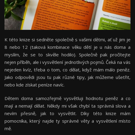
K této knize si sedněte společně s vašimi dětmi, ať už jim je
8 nebo 12 (taková kombinace věku dětí je u nás doma a
myslím, že se to skvěle hodilo). Společně pak pročítejte
nejen příběh, ale i vysvětlení jednotlivých pojmů. Čeká na vás
nejeden kvíz, třeba o tom, co dělat, když mám málo peněz.
Jako odpovědi jsou tu pak různé tipy, jak můžeme ušetřit,
nebo kde získat peníze navíc.
Dětem doma samozřejmě vysvětluji hodnotu peněz a co
mají a nemají dělat. Někdy mi však chybí ta správná slova a
nevím přesně, jak to vysvětlit. Díky této knize mám
pomocníka, který najde ty správné věty a vysvětlení místo
mě.