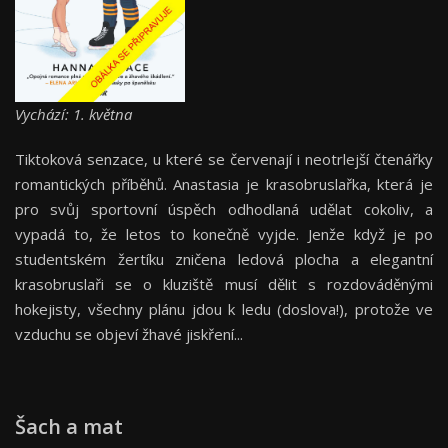
Vychází: 1. května
Tiktoková senzace, u které se červenají i neotrlejší čtenářky
romantických příběhů. Anastasia je krasobruslařka, která je
pro svůj sportovní úspěch odhodlaná udělat cokoliv, a
vypadá to, že letos to konečně vyjde. Jenže když je po
studentském žertíku zničena ledová plocha a elegantní
krasobruslaři se o kluziště musí dělit s rozdováděnými
hokejisty, všechny plánu jdou k ledu (doslova!), protože ve
vzduchu se objeví žhavé jiskření...
Šach a mat