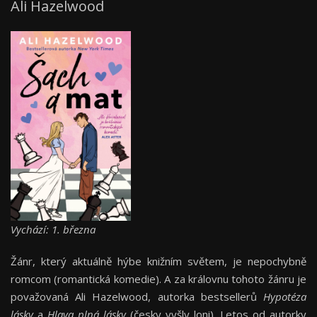
Ali Hazelwood
Vychází: 1. března
Žánr, který aktuálně hýbe knižním světem, je nepochybně
romcom (romantická komedie). A za královnu tohoto žánru je
považovaná Ali Hazelwood, autorka bestsellerů
Hypotéza
lásky
a
Hlava plná lásky
(česky vyšly loni). Letos od autorky