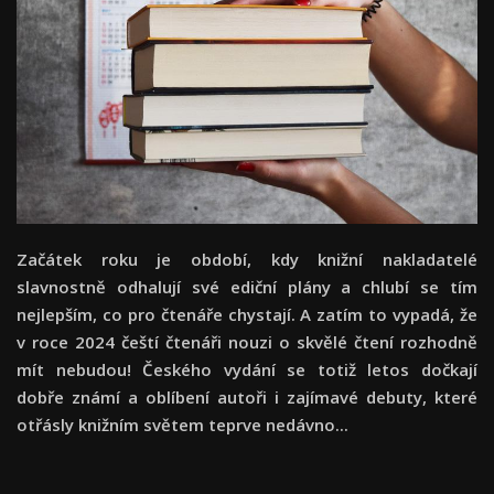
Začátek roku je období, kdy knižní nakladatelé
slavnostně odhalují své ediční plány a chlubí se tím
nejlepším, co pro čtenáře chystají. A zatím to vypadá, že
v roce 2024 čeští čtenáři nouzi o skvělé čtení rozhodně
mít nebudou! Českého vydání se totiž letos dočkají
dobře známí a oblíbení autoři i zajímavé debuty, které
otřásly knižním světem teprve nedávno...