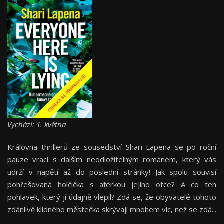
Vychází: 1. května
Královna thrillerů ze sousedství Shari Lapena se po roční
pauze vrací s dalším neodložitelným románem, který vás
udrží v napětí až do poslední stránky! Jak spolu souvisí
pohřešovaná holčička s aférkou jejího otce? A co ten
pohlavek, který jí údajně vlepil? Zdá se, že obyvatelé tohoto
zdánlivě klidného městečka skrývají mnohem víc, než se zdá...