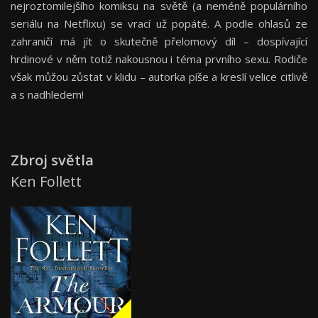
nejroztomilejšího komiksu na světě (a neméně populárního
seriálu na Netflixu) se vrací už popáté. A podle ohlasů ze
zahraničí má jít o skutečně přelomový díl – dospívající
hrdinové v něm totiž nakousnou i téma prvního sexu. Rodiče
však můžou zůstat v klidu – autorka píše a kreslí velice citlivě
a s nadhledem!
Zbroj světla
Ken Follett