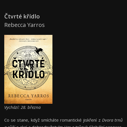
Čtvrté křídlo
Rebecca Yarros
Vychází: 28. března
Co se stane, když smícháte romantické jiskření z
Dvora trnů
a růží
s akcí a dobrodružstvím
Her o trůny
? Globální senzace,