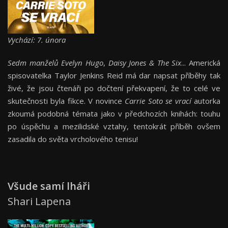
Vychází: 7. února
Sedm manželů Evelyn Hugo
,
Daisy Jones & The Six
... Americká
spisovatelka Taylor Jenkins Reid má dar napsat příběhy tak
živé, že jsou čtenáři po dočtení překvapení, že to celé ve
skutečnosti byla fikce. V novince
Carrie Soto se vrací
autorka
zkoumá podobná témata jako v předchozích knihách: touhu
po úspěchu a mezilidské vztahy, tentokrát příběh ovšem
zasadila do světa vrcholového tenisu!
Všude samí lháři
Shari Lapena