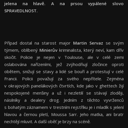
jelena na hlavě. A na prsou vypálené slovo
SPRAVEDLNOST.
Případ dostal na starost major
Martin Servaz
se svým
týmem, oblíbený
Minierův
kriminalista, který neví, kam dřív
skočit. Policie je nejen v Toulouse, ale v celé zemi
oslabována nařízeními, jež zvýhodňují zločince oproti
obětem, snižují se stavy a lidé se bouří a protestují v celé
Francii. Policii považují za svého nepřítele. Zejména
v okrajových panelákových čtvrtích, kde jako v ghettech žijí
nespokojené menšiny a už i nezletilí se stávají zloději,
násilníky a dealery drog. Jedním z těchto vyvrženců
s bohatým záznamem v trestním rejstříku je i mladík s jelení
hlavou a černou pletí, Moussa Sarr. Jeho matka, ani bratr
nechtějí mluvit. A další oběť je brzy na scéně.