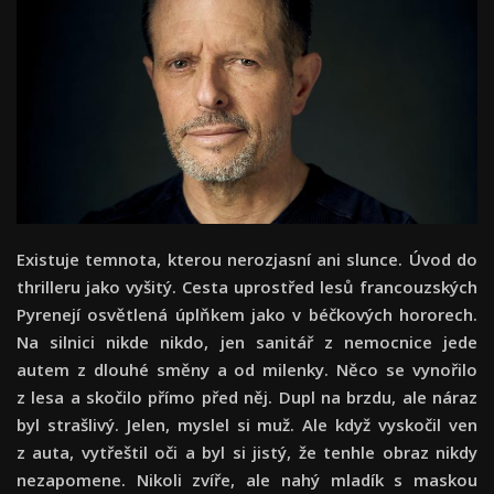
Existuje temnota, kterou nerozjasní ani slunce. Úvod do
thrilleru jako vyšitý. Cesta uprostřed lesů francouzských
Pyrenejí osvětlená úplňkem jako v béčkových hororech.
Na silnici nikde nikdo, jen sanitář z nemocnice jede
autem z dlouhé směny a od milenky. Něco se vynořilo
z lesa a skočilo přímo před něj. Dupl na brzdu, ale náraz
byl strašlivý. Jelen, myslel si muž. Ale když vyskočil ven
z auta, vytřeštil oči a byl si jistý, že tenhle obraz nikdy
nezapomene. Nikoli zvíře, ale nahý mladík s maskou