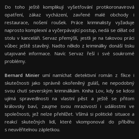
Do toho ještě komplikují vyšetřování protikoronavirová
opatření, zákaz vycházení, zavřené malé obchody i
restaurace, nošení roušek. Práce kriminalisty vyžaduje
naprosto komplexní a vyčerpávající postup, nedá se dělat od
stolu v kanceláři. Servaz přemýšlí, jestli je na takovou práci
vůbec ještě stavěný. Nadto někdo z kriminálky donáší tisku
utajované informace. Navíc Servaz řeší i své soukromé
problémy.
Bernard Minier
umí namíchat detektivní román z fikce i
skutečnosti jako správně okořeněný guláš, ne nepodobný
svou chutí severským kriminálkám. Kniha Lov, kdy se kdosi
ujímá spravedlnosti na vlastní pěst a ještě se přitom
královsky baví, zaujme svou mrazivostí i událostmi ve
společnosti, jež nelze přehlížet. Všímá si politické situace a
reakcí skutečných lidí, které vkomponoval do příběhu
s neuvěřitelnou zápletkou.