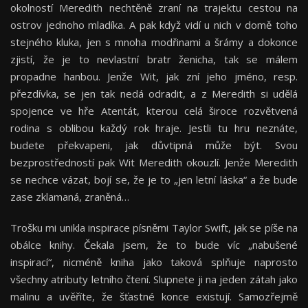
okolností Meredith nechtěně zraní na trajektu cestou na
ostrov jednoho mladíka. A pak když vidí u nich v domě toho
stejného kluka, jen s mnoha modřinami a šrámy a dokonce
zjistí, že je to nevlastní bratr ženicha, tak se málem
propadne hanbou. Jenže Wit, jak zní jeho jméno, resp.
přezdívka, se jen tak nedá odradit, a z Meredith si udělá
spojence ve hře Atentát, kterou celá široce rozvětvená
rodina s oblibou každý rok hraje. Jestli tu hru neznáte,
budete překvapeni, jak důvtipná může být. Svou
bezprostředností pak Wit Meredith okouzlí. Jenže Meredith
se nechce vázat, bojí se, že je to „jen letní láska“ a že bude
zase zklamaná, zraněná…
Trošku mi unikla inspirace písněmi Taylor Swift, jak se píše na
obálce knihy. Čekala jsem, že to bude víc „nabušené
inspirací“, nicméně kniha jako taková splňuje naprosto
všechny atributy letního čtení. Slupnete ji na jeden zátah jako
malinu a uvěříte, že šťastné konce existují. Samozřejmě