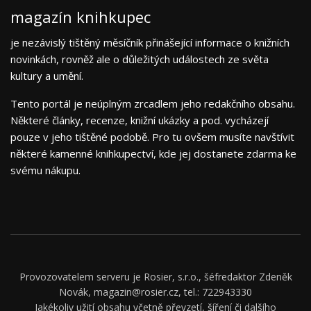
magazín knihkupec
je nezávislý tištěný měsíčník přinášející informace o knižních
novinkách, rovněž ale o důležitých událostech ze světa
kultury a umění.
Tento portál je neúplným zrcadlem jeho redakčního obsahu.
Některé články, recenze, knižní ukázky a pod. vycházejí
pouze v jeho tištěné podobě. Pro tu ovšem musíte navštívit
některé kamenné knihkupectví, kde jej dostanete zdarma ke
svému nákupu.
Provozovatelem serveru je Rosier, s.r.o., šéfredaktor Zdeněk
Novák, magazin@rosier.cz, tel.: 722943330
Jakékoliv užití obsahu včetně převzetí, šíření či dalšího