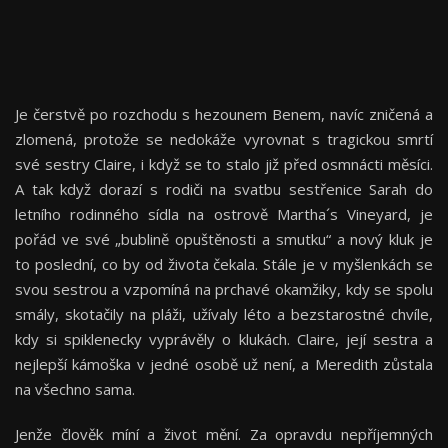
Je čerstvě po rozchodu s hezounem Benem, navíc zničená a
zlomená, protože se nedokáže vyrovnat s tragickou smrtí
své sestry Claire, i když se to stalo již před osmnácti měsíci.
A tak když dorazí s rodiči na svatbu sestřenice Sarah do
letního rodinného sídla na ostrově Martha´s Vineyard, je
pořád ve své „bublině opuštěnosti a smutku“ a nový kluk je
to poslední, co by od života čekala. Stále je v myšlenkách se
svou sestrou a vzpomíná na prchavé okamžiky, kdy se spolu
smály, skotačily na pláži, užívaly léto a bezstarostné chvíle,
kdy si spiklenecky vyprávěly o klukách. Claire, její sestra a
nejlepší kámoška v jedné osobě už není, a Meredith zůstala
na všechno sama.
Jenže člověk míní a život mění. Za opravdu nepříjemných