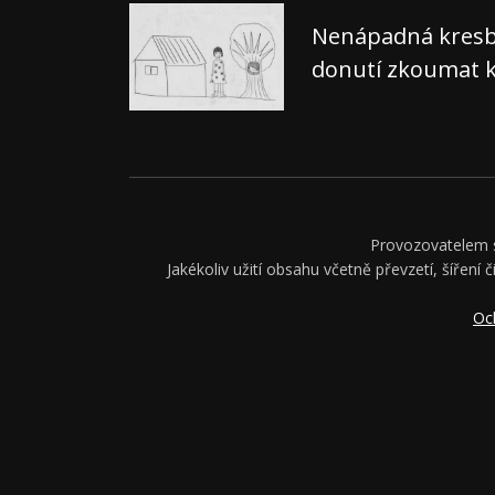
Nenápadná kresba,
donutí zkoumat k
Provozovatelem se
Jakékoliv užití obsahu včetně převzetí, šíření 
Oc