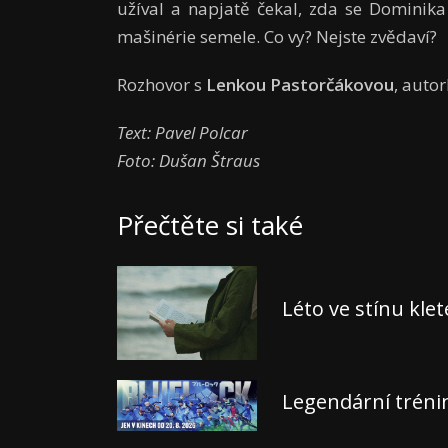
užíval a napjatě čekal, zda se Dominika
mašinérie semele. Co vy? Nejste zvědaví?
Rozhovor s
Lenkou Pastorčákovou
, auto
Text: Pavel Polcar
Foto: Dušan Štraus
Přečtěte si také
Léto ve stínu kle
Legendární tréni