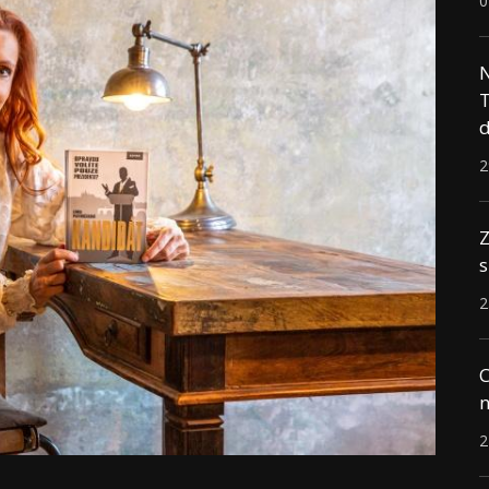
0
N
T
d
2
Z
s
2
C
n
2