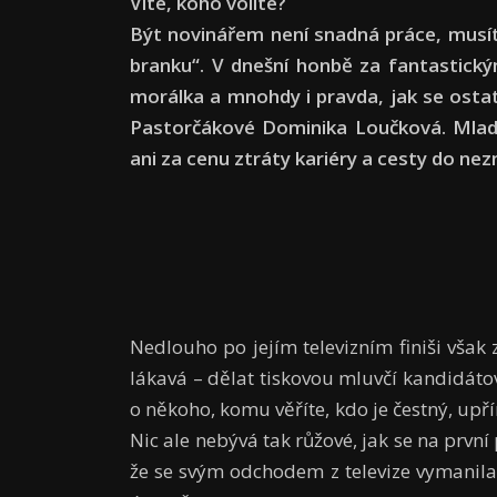
Víte, koho volíte?
Být novinářem není snadná práce, musíte
branku“. V dnešní honbě za fantastický
morálka a mnohdy i pravda, jak se ostat
Pastorčákové Dominika Loučková. Mlad
ani za cenu ztráty kariéry a cesty do ne
Nedlouho po jejím televizním finiši však
lákavá – dělat tiskovou mluvčí kandidátov
o někoho, komu věříte, kdo je čestný, upří
Nic ale nebývá tak růžové, jak se na prvn
že se svým odchodem z televize vymanila 