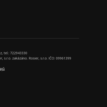
z, tel.: 722943330
r, s.r.o. zakázáno. Rosier, s.r.o. IČO: 09961399
ajů