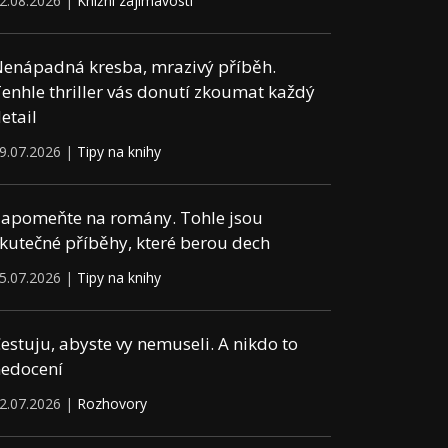
2.08.2026 |
Knižní zajímavosti
enápadná kresba, mrazivý příběh.
enhle thriller vás donutí zkoumat každý
etail
9.07.2026 |
Tipy na knihy
apomeňte na romány. Tohle jsou
kutečné příběhy, které berou dech
5.07.2026 |
Tipy na knihy
estuju, abyste vy nemuseli. A nikdo to
edocení
2.07.2026 |
Rozhovory