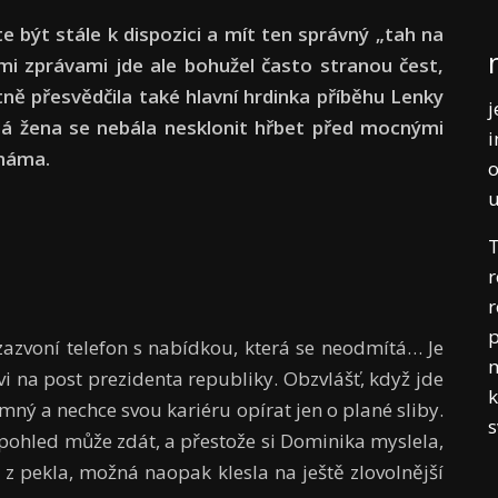
 být stále k dispozici a mít ten správný „tah na
mi zprávami jde ale bohužel často stranou čest,
ně přesvědčila také hlavní hrdinka příběhu Lenky
j
á žena se nebála nesklonit hřbet před mocnými
i
známa.
o
T
r
r
p
 zazvoní telefon s nabídkou, která se neodmítá… Je
m
i na post prezidenta republiky. Obzvlášť, když jde
k
mný a nechce svou kariéru opírat jen o plané sliby.
í pohled může zdát, a přestože si Dominika myslela,
z pekla, možná naopak klesla na ještě zlovolnější