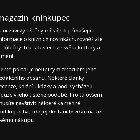
magazín knihkupec
e nezávislý tištěný měsíčník přinášející
nformace o knižních novinkách, rovněž ale
 důležitých událostech ze světa kultury a
umění.
ento portál je neúplným zrcadlem jeho
edakčního obsahu. Některé články,
ecenze, knižní ukázky a pod. vycházejí
ouze v jeho tištěné podobě. Pro tu ovšem
usíte navštívit některé kamenné
nihkupectví, kde jej dostanete zdarma ke
svému nákupu.