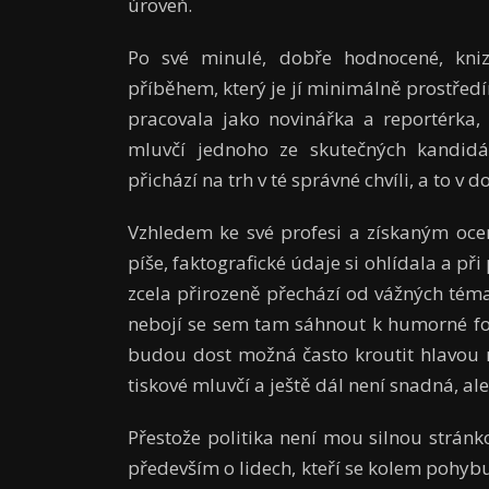
úroveň.
Po své minulé, dobře hodnocené, kniz
příběhem, který je jí minimálně prostředím 
pracovala jako novinářka a reportérka,
mluvčí jednoho ze skutečných kandidá
přichází na trh v té správné chvíli, a to v 
Vzhledem ke své profesi a získaným oce
píše, faktografické údaje si ohlídala a př
zcela přirozeně přechází od vážných tém
nebojí se sem tam sáhnout k humorné for
budou dost možná často kroutit hlavou n
tiskové mluvčí a ještě dál není snadná, ale
Přestože politika není mou silnou stránko
především o lidech, kteří se kolem pohybují