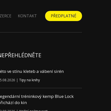
ZERCE
KONTAKT
PŘEDPLATNÉ
NEPŘEHLÉDNĚTE
éto ve stínu kleteb a vábení sirén
5.08.2026 |
Tipy na knihy
egendární tréninkový kemp Blue Lock
řichází do kin