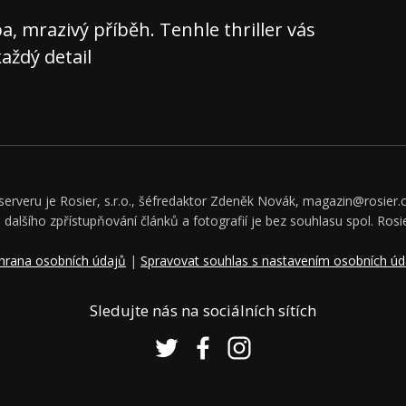
 mrazivý příběh. Tenhle thriller vás
aždý detail
rveru je Rosier, s.r.o., šéfredaktor Zdeněk Novák, magazin@rosier.c
či dalšího zpřístupňování článků a fotografií je bez souhlasu spol. Rosie
hrana osobních údajů
|
Spravovat souhlas s nastavením osobních úd
Sledujte nás na sociálních sítích