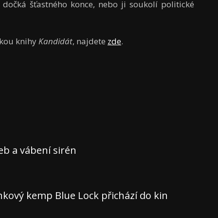
 dočká šťastného konce, nebo ji soukolí politické
rkou knihy
Kandidát
, najdete
zde
.
teb a vábení sirén
nkový kemp Blue Lock přichází do kin