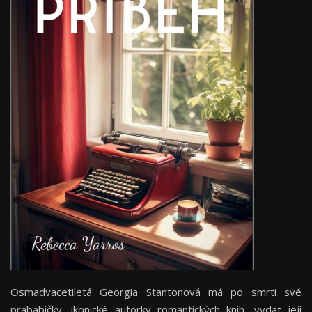
Osmadvacetiletá Georgia Stantonová má po smrti své
prababičky, ikonické autorky romantických knih, vydat její