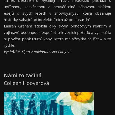
Times bestselleru Rychleji mluvit nedokážu přichází s
upřímnou, zasvěcenou a neuvěřitelně zábavnou sbírkou
esejů o svých létech v showbyznysu, která obsahuje
historky sahající od intelektuálních až po absurdní.
Lauren Graham zdobila díky svým pohotovým reakcím a
zajímavé osobnosti nespočet televizních pořadů a vysloužila
si pověst popkulturní ikony, která má vždycky co říct – a to
rychle.
Vychází 4. října v nakladatelství Pangea.
Námi to začíná
Colleen Hooverová