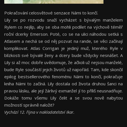
Pokračování celosvětové senzace Námi to končí.
Lily se po rozvodu snaží vycházet s bývalým manželem
Rylem co nejlíp, aby se oba mohli podílet na výchově téměř
roční dcerky Emerson. Poté, co se na ulici náhodou setká s
Atlasem a nechá se od něj pozvat na rande, se věci začínají
komplikovat. Atlas Corrigan je jediný muž, kterého Ryle v
blízkosti své bývalé ženy a dcery bude vždycky nesnášet. A
Lily si až moc dobře uvědomuje, že ačkoli už nejsou manželé,
bude Ryle součástí jejich životů už napořád. Tam, kde skončil
epilog bestsellerového fenoménu Námi to končí, pokračuje
kniha Námi to začíná. Lily dostala od života druhou šanci na
pravou lásku, ale její žárlivý exmanžel jí to příliš neusnadňuje.
Dokáže tomu všemu Lily čelit a se svou nově nabytou
možností správně naložit?
Vychází 12. října v nakladatelství Ikar.