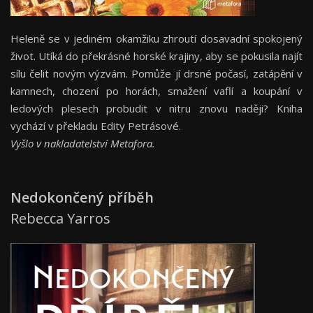
Heleně se v jediném okamžiku zhroutí dosavadní spokojený
život. Utíká do překrásné horské krajiny, aby se pokusila najít
sílu čelit novým výzvám. Pomůže jí drsné počasí, zatápění v
kamnech, chození po horách, smažení vaflí a koupání v
ledových plesech probudit v nitru znovu naději? Kniha
vychází v překladu Edity Petrásové.
Vyšlo v nakladatelství Metafora.
Nedokončený příběh
Rebecca Yarros