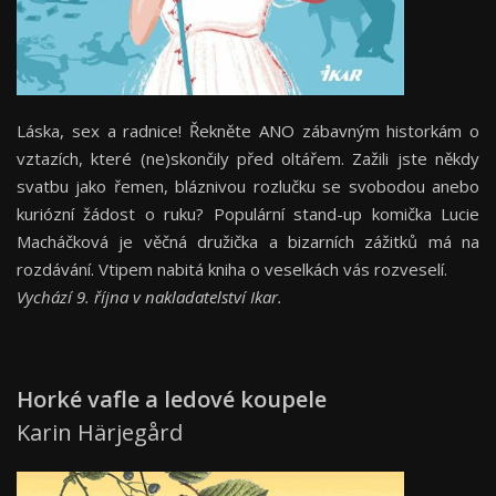
Láska, sex a radnice! Řekněte ANO zábavným historkám o
vztazích, které (ne)skončily před oltářem. Zažili jste někdy
svatbu jako řemen, bláznivou rozlučku se svobodou anebo
kuriózní žádost o ruku? Populární stand-up komička Lucie
Macháčková je věčná družička a bizarních zážitků má na
rozdávání. Vtipem nabitá kniha o veselkách vás rozveselí.
Vychází 9. října v nakladatelství Ikar.
Horké vafle a ledové koupele
Karin Härjegård