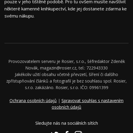
pouze v jeho tištěné podobě. Pro tu ovšem musíte navštívit
některé kamenné knihkupectví, kde jej dostanete zdarma ke
svému nákupu.
Provozovatelem serveru je Rosier, s.r.o., šéfredaktor Zdeněk
Novák, magazin@rosier.cz, tel.: 722943330
Jakékoliv užití obsahu včetně převzetí, šíření či dalšího
zpřístupňování článků a fotografií je bez souhlasu spol. Rosier,
s.r.o. zakázáno. Rosier, s.r.o. IČO: 09961399
Ochrana osobních údajů
|
Spravovat souhlas s nastavením
osobních údajů
Sledujte nás na sociálních sítích