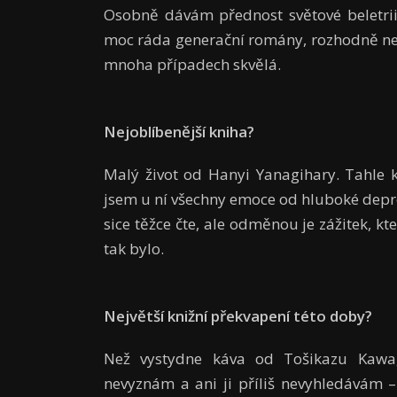
Osobně dávám přednost světové beletrii
moc ráda generační romány, rozhodně ne
mnoha případech skvělá.
Nejoblíbenější kniha?
Malý život od Hanyi Yanagihary. Tahle 
jsem u ní všechny emoce od hluboké depre
sice těžce čte, ale odměnou je zážitek, 
tak bylo.
Největší knižní překvapení této doby?
Než vystydne káva od Tošikazu Kawagu
nevyznám a ani ji příliš nevyhledávám –