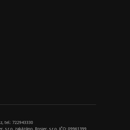
z, tel.: 722943330
r, s.r.o. zakázáno. Rosier, s.r.o. IČO: 09961399