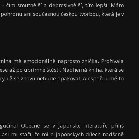
 - čím smutnější a depresivnější, tím lepší. Mám
pohrdnu ani současnou českou tvorbou, která je v
kniha mě emocionálně naprosto zničila. Prožívala
se až po upřímné štěstí. Nádherná kniha, která se
který už se znovu nebude opakovat. Alespoň u mě to
čiho! Obecně se v japonské literatuře příliš
 asi mi stačí, že mi o japonských dílech nadšeně