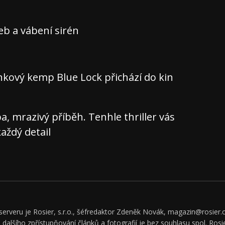
teb a vábení sirén
nkový kemp Blue Lock přichází do kin
 mrazivý příběh. Tenhle thriller vás
aždý detail
rveru je Rosier, s.r.o., šéfredaktor Zdeněk Novák, magazin@rosier.c
či dalšího zpřístupňování článků a fotografií je bez souhlasu spol. Rosie