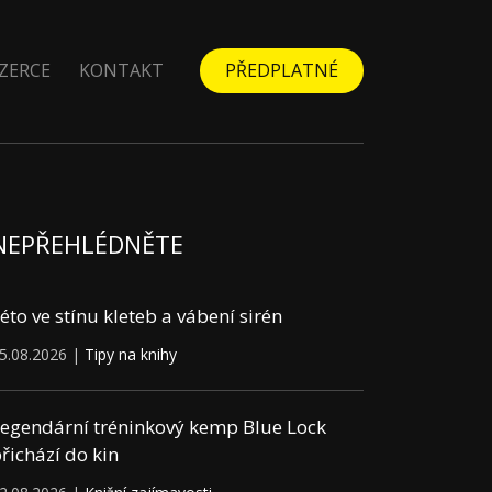
ZERCE
KONTAKT
PŘEDPLATNÉ
NEPŘEHLÉDNĚTE
éto ve stínu kleteb a vábení sirén
5.08.2026 |
Tipy na knihy
egendární tréninkový kemp Blue Lock
řichází do kin