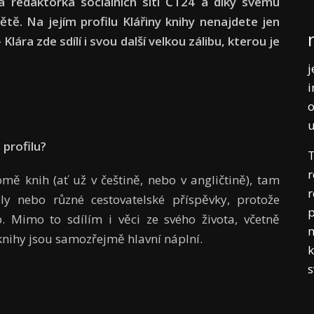
 redaktorka sociálních sítí ČT24 a díky svému
tě. Na jejím profilu Klářiny knihy nenajdete jen
Klára zde sdílí i svou další velkou zálibu, kterou je
j
i
o
profilu?
T
r
ě knih (ať už v češtině, nebo v angličtině), tam
r
ly nebo různé cestovatelské příspěvky, protože
p
b. Mimo to sdílím i věci ze svého života, včetně
m
 knihy jsou samozřejmě hlavní náplní.
k