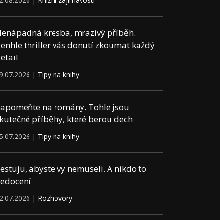
2.08.2026 |
Knižní zajímavosti
enápadná kresba, mrazivý příběh.
enhle thriller vás donutí zkoumat každý
etail
9.07.2026 |
Tipy na knihy
apomeňte na romány. Tohle jsou
kutečné příběhy, které berou dech
5.07.2026 |
Tipy na knihy
estuju, abyste vy nemuseli. A nikdo to
edocení
2.07.2026 |
Rozhovory