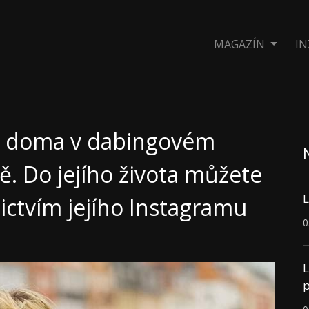
MAGAZÍN
IN
ko doma v dabingovém
tě. Do jejího života můžete
L
ctvím jejího Instagramu
0
L
p