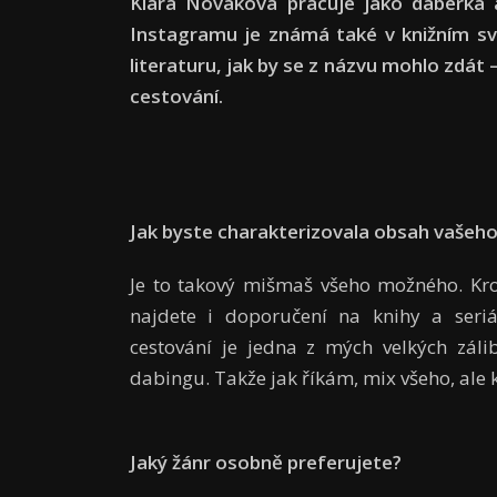
Klára Nováková pracuje jako dabérka a
Instagramu je známá také v knižním svě
literaturu, jak by se z názvu mohlo zdát – 
cestování.
Jak byste charakterizovala obsah vašeho 
Je to takový mišmaš všeho možného. Krom
najdete i doporučení na knihy a seriá
cestování je jedna z mých velkých záli
dabingu. Takže jak říkám, mix všeho, ale
Jaký žánr osobně preferujete?