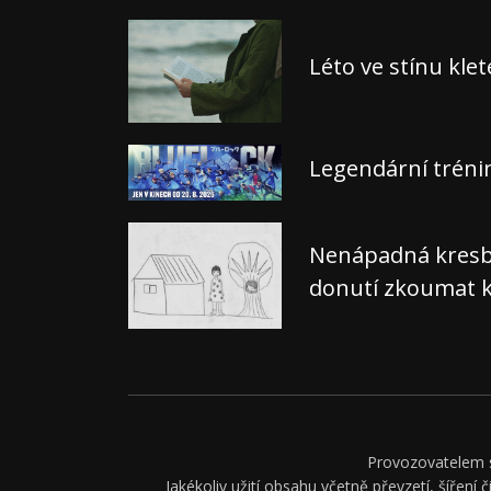
Léto ve stínu kle
Legendární tréni
Nenápadná kresba,
donutí zkoumat k
Provozovatelem se
Jakékoliv užití obsahu včetně převzetí, šíření 