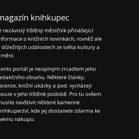
magazín knihkupec
e nezávislý tištěný měsíčník přinášející
nformace o knižních novinkách, rovněž ale
 důležitých událostech ze světa kultury a
umění.
ento portál je neúplným zrcadlem jeho
edakčního obsahu. Některé články,
ecenze, knižní ukázky a pod. vycházejí
ouze v jeho tištěné podobě. Pro tu ovšem
usíte navštívit některé kamenné
nihkupectví, kde jej dostanete zdarma ke
svému nákupu.