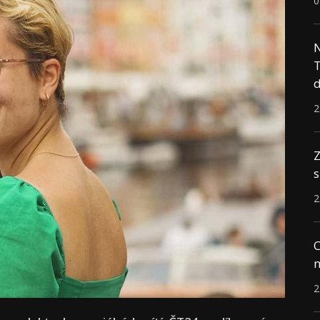
0
N
T
d
2
Z
s
2
C
n
2