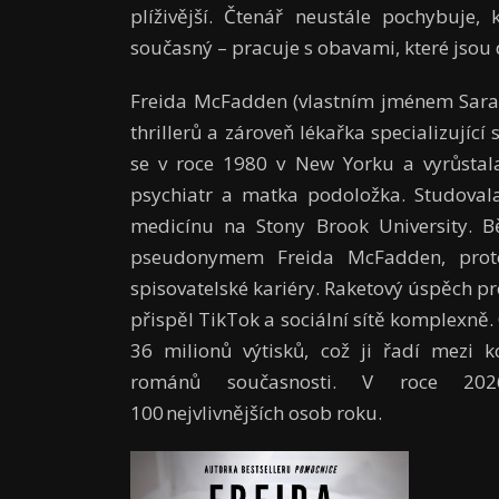
plíživější. Čtenář neustále pochybuje
současný – pracuje s obavami, které jso
Freida McFadden (vlastním jménem Sara 
thrillerů a zároveň lékařka specializují
se v roce 1980 v New Yorku a vyrůstala
psychiatr a matka podoložka. Studoval
medicínu na Stony Brook University. Bě
pseudonymem Freida McFadden, protož
spisovatelské kariéry. Raketový úspěch pr
přispěl TikTok a sociální sítě komplexně. 
36 milionů výtisků, což ji řadí mezi 
románů současnosti. V roce 202
100 nejvlivnějších osob roku.