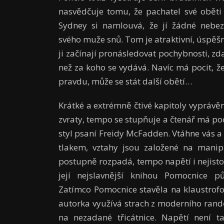
nasvědčuje tomu, že pachatel své oběti
Sydney si namlouvá, že jí žádné nebez
svého muže snů. Tom je atraktivní, úspěšný
ji začínají pronásledovat pochybnosti, zd
než za koho se vydává. Navíc má pocit, ž
pravdu, může se stát další obětí…
Krátké a extrémně čtivé kapitoly vyprávěn
zvraty, tempo se stupňuje a čtenář má poc
styl psaní Freidy McFadden. Vtáhne vás a
tlakem, vztahy jsou založené na manipu
postupně rozpadá, tempo napětí i nejistot
její nejslavnější knihou Pomocnice pů
Zatímco Pomocnice stavěla na klaustrof
autorka využívá strach z moderního randě
na nezadané třicátnice. Napětí není t