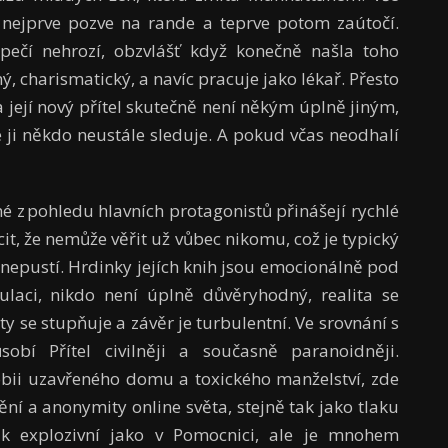
 nejprve pozve na rande a teprve potom zaútočí.
pečí nehrozí, obzvlášť když konečně našla toho
, charismatický, a navíc pracuje jako lékař. Přesto
a její nový přítel skutečně není někým úplně jiným,
e ji někdo neustále sleduje. A pokud včas neodhalí
é z pohledu hlavních protagonistů přinášejí rychlé
it, že nemůže věřit už vůbec nikomu, což je typický
 nepustí. Hrdinky jejích knih jsou emocionálně pod
laci, nikdo není úplně důvěryhodný, realita se
y se stupňuje a závěr je turbulentní. Ve srovnání s
sobí Přítel civilněji a současně paranoidněji.
obii uzavřeného domu a toxického manželství, zde
ní a anonymity online světa, stejně tak jako tlaku
ak explozivní jako v Pomocnici, ale je mnohem