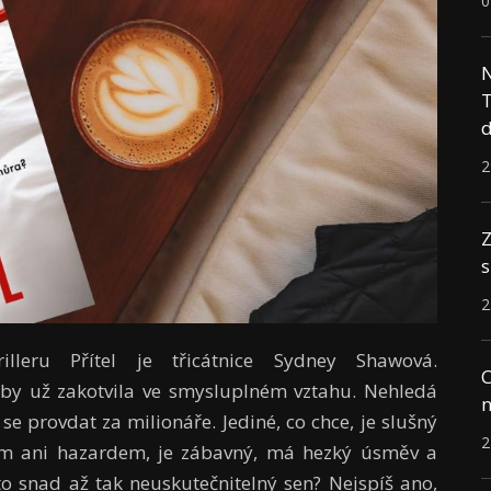
0
N
T
d
2
Z
s
2
illeru Přítel je třicátnice Sydney Shawová.
C
by už zakotvila ve smysluplném vztahu. Nehledá
n
e provdat za milionáře. Jediné, co chce, je slušný
2
lem ani hazardem, je zábavný, má hezký úsměv a
 to snad až tak neuskutečnitelný sen? Nejspíš ano,