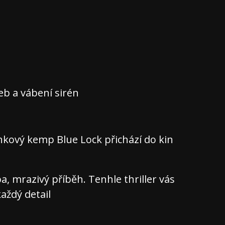
teb a vábení sirén
nkový kemp Blue Lock přichází do kin
 mrazivý příběh. Tenhle thriller vás
aždý detail