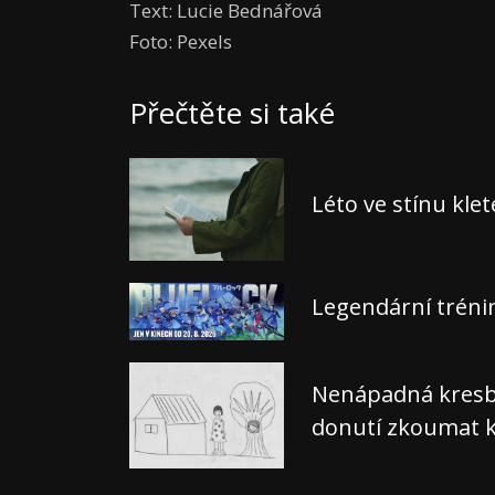
Text: Lucie Bednářová
Foto: Pexels
Přečtěte si také
Léto ve stínu kle
Legendární tréni
Nenápadná kresba,
donutí zkoumat k