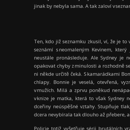
jinak by nebyla sama. A tak zaloví v sezn
Ten, kdo již seznamku zkusil, ví, že je t
seznámí s neomaleným Kevinem, který j
neustále pronásleduje. Ale Sydney je 
opakovat chyby z minulosti a rozhodně se 
ni někde určitě čeká. S kamarádkami Bon
chlapy. Bonnie je veselá, otevřená, vy
v mužích. Milá a zprvu poněkud nenápad
v knize je matka, která to však Sydney
dceřiny neúspěšné vztahy. Stupňuje tlak,
dcera nevybírala tak dlouho až přebere, 
Policie totiž vyšetřuje sérii brutálníc