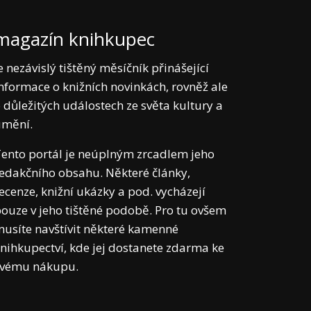
magazín knihkupec
e nezávislý tištěný měsíčník přinášející
nformace o knižních novinkách, rovněž ale
 důležitých událostech ze světa kultury a
umění.
ento portál je neúplným zrcadlem jeho
edakčního obsahu. Některé články,
ecenze, knižní ukázky a pod. vycházejí
ouze v jeho tištěné podobě. Pro tu ovšem
usíte navštívit některé kamenné
nihkupectví, kde jej dostanete zdarma ke
svému nákupu.