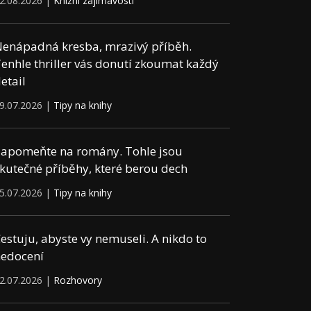
2.08.2026 |
Knižní zajímavosti
enápadná kresba, mrazivý příběh.
enhle thriller vás donutí zkoumat každý
etail
9.07.2026 |
Tipy na knihy
apomeňte na romány. Tohle jsou
kutečné příběhy, které berou dech
5.07.2026 |
Tipy na knihy
estuju, abyste vy nemuseli. A nikdo to
edocení
2.07.2026 |
Rozhovory