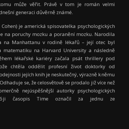
, komu může věřit. Právě v tom je román velmi
u dnešní generaci důvěrně známé.
Cohen) je americká spisovatelka psychologických
cí se na poruchy mozku a poranění mozku. Narodila
 na Manhattanu v rodině lékařů – její otec byl
a matematiku na Harvard University a následně
hem lékařské kariéry začala psát thrillery pod
e chtěla oddělit profesní život doktorky od
odejnosti jejích knih je neskutečný, výrazně k němu
Odhaduje se, že celosvětově se prodalo již více než
komerčně nejúspěšnější autorky psychologických
6 ji časopis Time označil za jednu ze