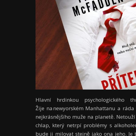
Hlavní hrdinkou psychologického thr
Žije na newyorském Manhattanu a ráda 
nejkrásnějšího muže na planetě. Netouží s
chlap, který netrpí problémy s alkoho
bude ji milovat stejně jako ona jeho. Je