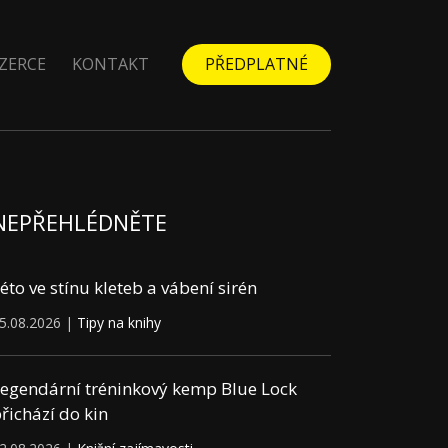
ZERCE
KONTAKT
PŘEDPLATNÉ
NEPŘEHLÉDNĚTE
éto ve stínu kleteb a vábení sirén
5.08.2026 |
Tipy na knihy
egendární tréninkový kemp Blue Lock
řichází do kin