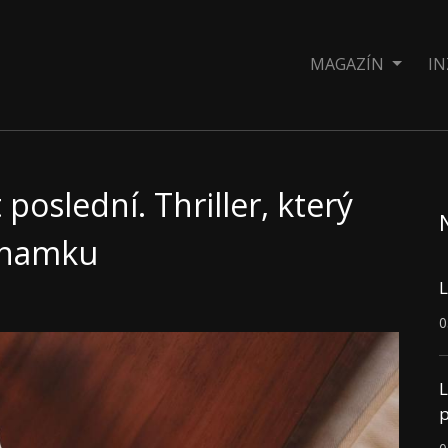
MAGAZÍN
IN
oslední. Thriller, který
eznamku
L
0
L
p