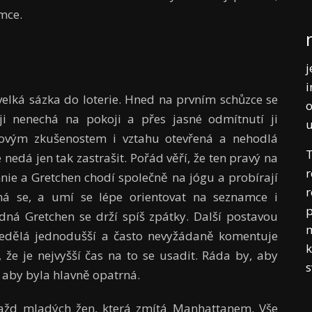
amce.
j
i
o velká sázka do loterie. Hned na prvním schůzce se
o
i nenechá na pokoji a přes jasné odmítnutí ji
novým zkušenostem i vztahu otevřená a nehodlá
T
nedá jen tak zastrašit. Pořád věří, že ten pravý na
r
nie a Gretchen chodí společně na jógu a probírají
r
zná se, a umí se lépe orientovat na seznamce i
p
ná Gretchen se drží spíš zpátky. Další postavou
m
 nedělá jednodušší a často nevyžádaně komentuje
k
 že je nejvyšší čas na to se usadit. Ráda by, aby
a aby byla hlavně opatrná.
h vražd mladých žen, která zmítá Manhattanem. Vše