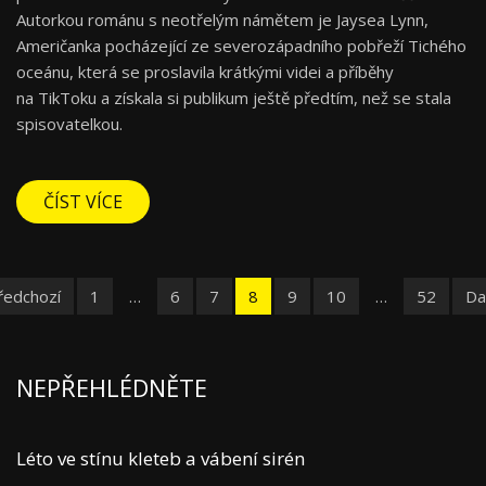
Autorkou románu s neotřelým námětem je Jaysea Lynn,
Američanka pocházející ze severozápadního pobřeží Tichého
oceánu, která se proslavila krátkými videi a příběhy
na TikToku a získala si publikum ještě předtím, než se stala
spisovatelkou.
ČÍST VÍCE
ředchozí
1
…
6
7
8
9
10
…
52
Dal
NEPŘEHLÉDNĚTE
Léto ve stínu kleteb a vábení sirén