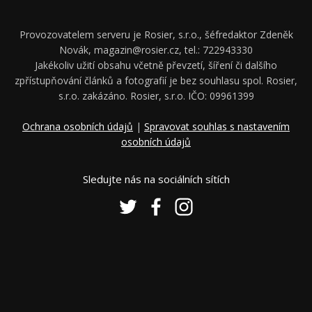
Provozovatelem serveru je Rosier, s.r.o., šéfredaktor Zdeněk
Novák, magazin@rosier.cz, tel.: 722943330
Jakékoliv užití obsahu včetně převzetí, šíření či dalšího
zpřístupňování článků a fotografií je bez souhlasu spol. Rosier,
s.r.o. zakázáno. Rosier, s.r.o. IČO: 09961399
Ochrana osobních údajů
|
Spravovat souhlas s nastavením
osobních údajů
Sledujte nás na sociálních sítích