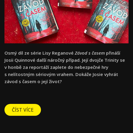
Osmý díl ze série Lisy Reganové
Závod s časem
přináší
Josii Quinnové další náročný případ. Její dvojče Trinity se
v honbě za reportáží zaplete do nebezpečné hry
s nelítostným sériovým vrahem. Dokáže Josie vyhrát
závod s časem o její život?
ČÍST VÍCE