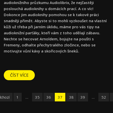
audioknižního průzkumu Audiolibrix, že nejčastěji
poslouchá audioknihy u domácích prací. A co víc!
Dokonce jim audioknihy pomohou se k takové práci
snadněji přimět. Abyste si to mohli vyzkoušet na vlastní
kůži už třeba při jarním úklidu, máme pro vás tipy na
audioknižní parťáky, kteří vám z toho udělají zábavu.
Nechte se hecovat Arnoldem, bojujte na poušti s
Fremeny, odhalte přechytralého zločince, nebo se
motivujte vůní kávy a skořicových šneků.
ČÍST VÍCE
dchozí
1
…
35
36
37
38
39
…
52