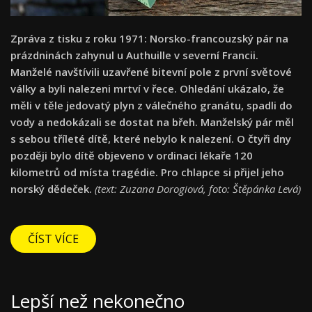
Zpráva z tisku z roku 1971: Norsko-francouzský pár na
prázdninách zahynul u Authuille v severní Francii.
Manželé navštívili uzavřené bitevní pole z první světové
války a byli nalezeni mrtví v řece. Ohledání ukázalo, že
měli v těle jedovatý plyn z válečného granátu, spadli do
vody a nedokázali se dostat na břeh. Manželský pár měl
s sebou tříleté dítě, které nebylo k nalezení. O čtyři dny
později bylo dítě objeveno v ordinaci lékaře 120
kilometrů od místa tragédie. Pro chlapce si přijel jeho
norský dědeček.
(text: Zuzana Dorogiová, foto: Štěpánka Levá)
ČÍST VÍCE
Lepší než nekonečno