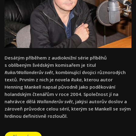
Desátým příběhem z audioknižní série příběhů
s oblíbeným švédským komisařem je titul
Ruka/Wallanderův svět
, kombinující dvojici různorodých
textů. Prvním z nich je novela
Ruka
, kterou autor
Henning Mankell napsal původně jako poděkování
holandským čtenářům v roce 2004. Společnost jí na
nahrávce dělá
Wallanderův svět
, jakýsi autorův doslov a
zároveň průvodce celou sérií, kterým se Mankell se svým
hrdinou definitivně rozloučil.