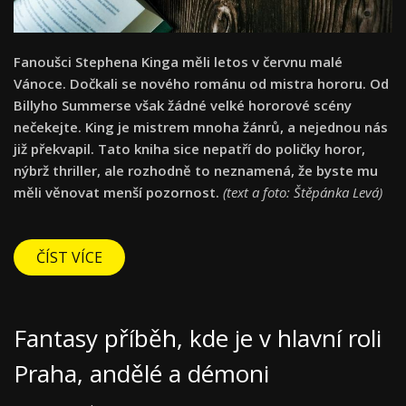
Fanoušci Stephena Kinga měli letos v červnu malé
Vánoce. Dočkali se nového románu od mistra hororu. Od
Billyho Summerse však žádné velké hororové scény
nečekejte. King je mistrem mnoha žánrů, a nejednou nás
již překvapil. Tato kniha sice nepatří do poličky horor,
nýbrž thriller, ale rozhodně to neznamená, že byste mu
měli věnovat menší pozornost.
(text a foto: Štěpánka Levá)
ČÍST VÍCE
Fantasy příběh, kde je v hlavní roli
Praha, andělé a démoni