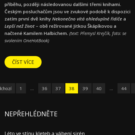
příběhu, později následovanou dalšími třemi knihami.
Českým posluchačům jsou ve zvukové podobě k dispozici
zatím první dvě knihy
Nekonečno vítá ohleduplné řidiče
a
Lepší než život
– obě režírované Jitkou Škápíkovou a
načtené Kamilem Halbichem.
(text: Přemysl Krejčík, foto: se
svolením OneHotBook)
ČÍST VÍCE
dchozí
1
…
36
37
38
39
40
…
44
NEPŘEHLÉDNĚTE
Léto ve stínu kleteb a vábení sirén