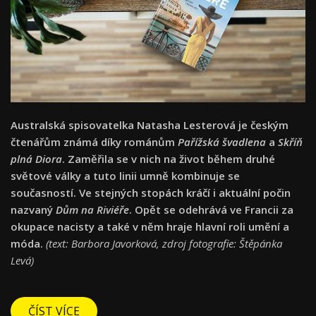
Australská spisovatelka Natasha Lesterová je českým
čtenářům známá díky románům
Pařížská švadlena
a
Skříň
plná Diora
. Zaměřila se v nich na život během druhé
světové války a tuto linii umně kombinuje se
současností. Ve stejných stopách kráčí i aktuální počin
nazvaný
Dům na Riviéře
. Opět se odehrává ve Francii za
okupace nacisty a také v něm hraje hlavní roli umění a
móda.
(text: Barbora Javorková, zdroj fotografie: Štěpánka
Levá)
ČÍST VÍCE