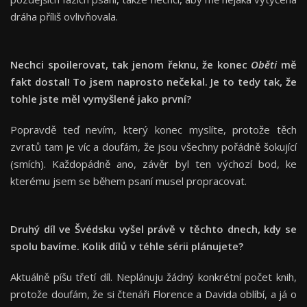
dráha příliš ovlivňovala.
Nechci spoilerovat, tak jenom řeknu, že konec
Oběti
mě
fakt dostal! To jsem naprosto nečekal. Je to tedy tak, že
tohle jste měl vymyšlené jako první?
Popravdě teď nevím, který konec myslíte, protože těch
zvratů tam je víc a doufám, že jsou všechny pořádně šokující
(smích). Každopádně ano, závěr byl ten výchozí bod, ke
kterému jsem se během psaní musel propracovat.
Druhý díl ve Švédsku vyšel právě v těchto dnech, kdy se
spolu bavíme. Kolik dílů v téhle sérii plánujete?
Aktuálně píšu třetí díl. Neplánuju žádný konkrétní počet knih,
protože doufám, že si čtenáři Florence a Davida oblíbí, a já o