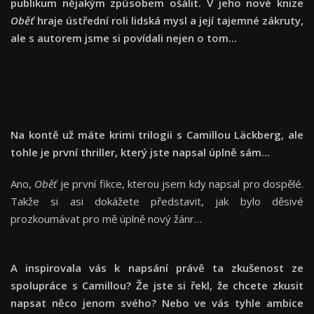
publikum nějakým způsobem ošálit. V jeho nové knize
Oběť
hraje ústřední roli lidská mysl a její tajemné zákruty,
ale s autorem jsme si povídali nejen o tom...
Na kontě už máte krimi trilogii s Camillou Läckberg, ale
tohle je první thriller, který jste napsal úplně sám…
Ano,
Oběť
je první fikce, kterou jsem kdy napsal pro dospělé.
Takže si asi dokážete představit, jak bylo děsivé
prozkoumávat pro mě úplně nový žánr…
A inspirovala vás k napsání právě ta zkušenost ze
spolupráce s Camillou? Že jste si řekl, že chcete zkusit
napsat něco jenom svého? Nebo ve vás tyhle ambice