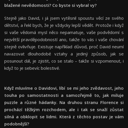
blažené nevědomosti? Co byste si vybral vy?
Stejně jako David, i já jsem vytěsnil spoustu věcí ze svého
dětství, a řekl bych, že je vždycky lepší vědět. Protože i když
si vaše vědomá mysl něco nepamatuje, vaše podvědomí s
největší pravděpodobností ano, takže to vás i vaše chování
stejně ovlivňuje. Existuje například důvod, proč David neumí
navazovat dlouhodobé vztahy a jediný způsob, jak se
posunout dál, je zjistit, co se stalo – takže si vzpomenout, i
když to je sebevíc bolestivé.
Když mluvíme o Davidovi, líbí se mi jeho zvědavost, jeho
touha po samostatnosti a samozřejmě to, jak miluje
puzzle a různé hádanky. Na druhou stranu Florence si
prochází těžkým rozchodem, ale i tak se snaží zůstat
silná a obklopit se lidmi. Která z těchto postav je vám
podobnější?