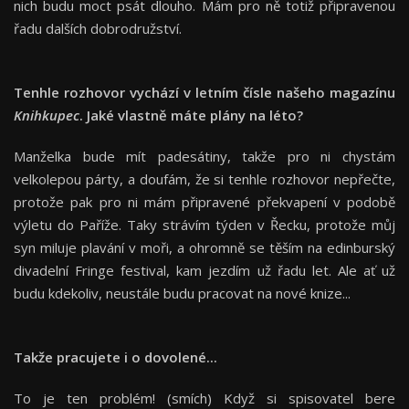
nich budu moct psát dlouho. Mám pro ně totiž připravenou
řadu dalších dobrodružství.
Tenhle rozhovor vychází v letním čísle našeho magazínu
Knihkupec
. Jaké vlastně máte plány na léto?
Manželka bude mít padesátiny, takže pro ni chystám
velkolepou párty, a doufám, že si tenhle rozhovor nepřečte,
protože pak pro ni mám připravené překvapení v podobě
výletu do Paříže. Taky strávím týden v Řecku, protože můj
syn miluje plavání v moři, a ohromně se těším na edinburský
divadelní Fringe festival, kam jezdím už řadu let. Ale ať už
budu kdekoliv, neustále budu pracovat na nové knize...
Takže pracujete i o dovolené...
To je ten problém! (smích) Když si spisovatel bere