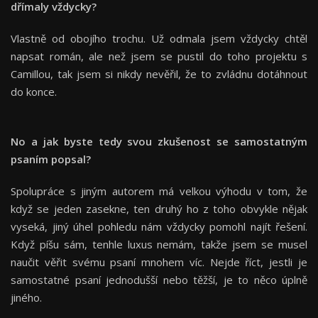
dřímaly vždycky?
Vlastně od obojího trochu. Už odmala jsem vždycky chtěl
napsat román, ale než jsem se pustil do toho projektu s
Camillou, tak jsem si nikdy nevěřil, že to zvládnu dotáhnout
do konce.
No a jak byste tedy svou zkušenost se samostatným
psaním popsal?
Spolupráce s jiným autorem má velkou výhodu v tom, že
když se jeden zasekne, ten druhý ho z toho obvykle nějak
vyseká, jiný úhel pohledu nám vždycky pomohl najít řešení.
Když píšu sám, tenhle luxus nemám, takže jsem se musel
naučit věřit svému psaní mnohem víc. Nejde říct, jestli je
samostatné psaní jednodušší nebo těžší, je to něco úplně
jiného.