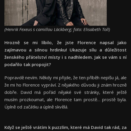
(Henrik Fexeus s camillou Läckberg; foto: Elisabeth Toll)
Hrozně se mi líbilo, že jste Florence napsal jako
zajímavou a silnou hrdinku! Ukazuje sílu a důležitost
ženského přátelství místy i s nadhledem. Jak se vám s ní
podařilo tak propojit?
Popravdě nevím. Někdy mi přijde, že ten příběh nepíšu já, ale
že mi ho Florence vypráví. Z nějakého důvodu ji znám hrozně
dobře. David má pořád nějaké své stránky, které ještě
musím prozkoumat, ale Florence tam prostě… prostě byla.
Úplně od začátku a úplně skvělá.
Když se ještě vrátím k puzzlím, které má David tak rád, za