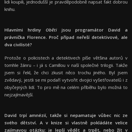
lidi koupili, jednodušší je pravděpodobně napsat fakt dobrou
knihu.
Hlavními hrdiny
Oběti
jsou programátor David a
právnička Florence. Proč případ neřeší detektivové, ale
dva civilisté?
Protože o policistech a detektivech píše většina autorů v
tomhle žánru – i já s Camillou v naší společné trilogii. Takže
jsem si řekl, že chci zkusit něco trochu jiného. Byl jsem
zvědavý, jestli se mi podaří vytvořit dvojici vyšetřovatelů i z
obyčejných lidí. To pro mě na celém příběhu bylo možná to
nejzajímavější.
David trpí amnézií, takže si nepamatuje vůbec nic ze
svého dětství. A v knize si vlastně pokládáte velice
zajímavou otázku: je lepší vědět a trpět, nebo žít v