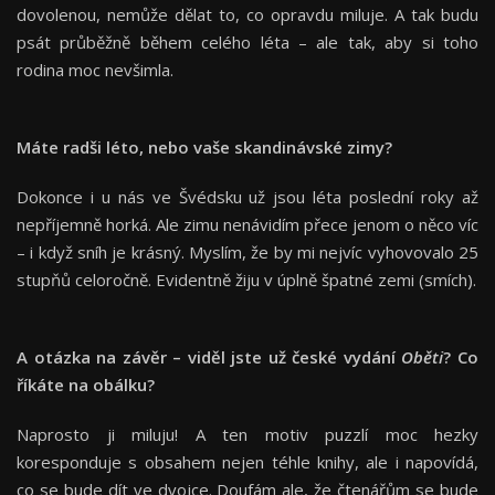
dovolenou, nemůže dělat to, co opravdu miluje. A tak budu
psát průběžně během celého léta – ale tak, aby si toho
rodina moc nevšimla.
Máte radši léto, nebo vaše skandinávské zimy?
Dokonce i u nás ve Švédsku už jsou léta poslední roky až
nepříjemně horká. Ale zimu nenávidím přece jenom o něco víc
– i když sníh je krásný. Myslím, že by mi nejvíc vyhovovalo 25
stupňů celoročně. Evidentně žiju v úplně špatné zemi (smích).
A otázka na závěr – viděl jste už české vydání
Oběti
? Co
říkáte na obálku?
Naprosto ji miluju! A ten motiv puzzlí moc hezky
koresponduje s obsahem nejen téhle knihy, ale i napovídá,
co se bude dít ve dvojce. Doufám ale, že čtenářům se bude