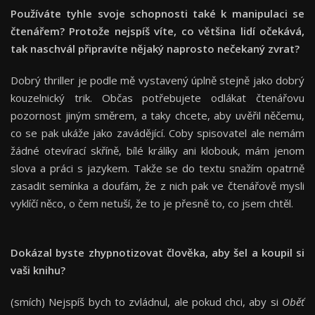
Používáte tyhle svoje schopnosti také k manipulaci se
čtenářem? Protože nejspíš víte, co většina lidí očekává,
tak naschvál připravíte nějaký naprosto nečekaný zvrat?
Dobrý thriller je podle mě vystavený úplně stejně jako dobrý
kouzelnický trik. Občas potřebujete odlákat čtenářovu
pozornost jiným směrem, a taky chcete, aby uvěřil něčemu,
co se pak ukáže jako zavádějící. Coby spisovatel ale nemám
žádné otevírací skříně, bílé králíky ani klobouk, mám jenom
slova a práci s jazykem. Takže se do textu snažím opatrně
zasadit semínka a doufám, že z nich pak ve čtenářově mysli
vyklíčí něco, o čem netuší, že to je přesně to, co jsem chtěl.
Dokázal byste zhypnotizovat člověka, aby šel a koupil si
vaši knihu?
(smích) Nejspíš bych to zvládnul, ale pokud chci, aby si
Oběť