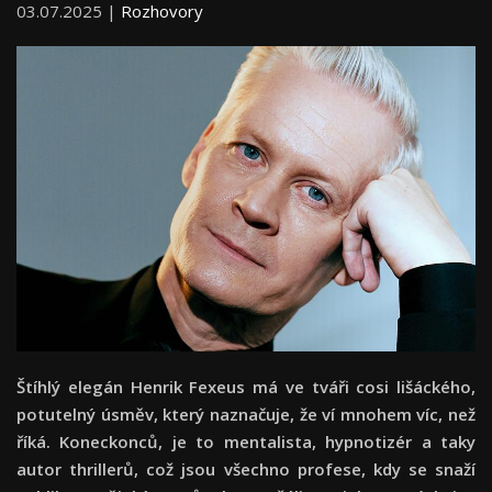
03.07.2025 |
Rozhovory
Štíhlý elegán Henrik Fexeus má ve tváři cosi lišáckého,
potutelný úsměv, který naznačuje, že ví mnohem víc, než
říká. Koneckonců, je to mentalista, hypnotizér a taky
autor thrillerů, což jsou všechno profese, kdy se snaží