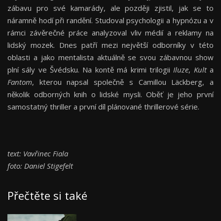
zábavu pro své kamarády, ale později zjistil, jak se to
náramně hodí při randění. Studoval psychologii a hypnózu a v
rámci závěrečné práce analyzoval vliv médií a reklamy na
lidský mozek. Dnes patří mezi největší odborníky v této
oblasti a jako mentalista aktuálně se svou zábavnou show
plní sály ve Švédsku. Na kontě má krimi trilogii
Iluze
,
Kult
a
Fantom
, kterou napsal společně s Camillou Läckberg, a
několik odborných knih o lidské mysli. Oběť je jeho první
samostatný thriller a první díl plánované thrillerové série.
text: Vavřinec Fiala
foto: Daniel Stigefelt
Přečtěte si také