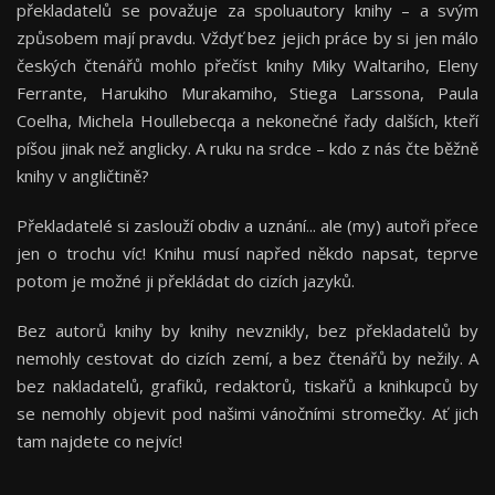
překladatelů se považuje za spoluautory knihy – a svým
způsobem mají pravdu. Vždyť bez jejich práce by si jen málo
českých čtenářů mohlo přečíst knihy Miky Waltariho, Eleny
Ferrante, Harukiho Murakamiho, Stiega Larssona, Paula
Coelha, Michela Houllebecqa a nekonečné řady dalších, kteří
píšou jinak než anglicky. A ruku na srdce – kdo z nás čte běžně
knihy v angličtině?
Překladatelé si zaslouží obdiv a uznání... ale (my) autoři přece
jen o trochu víc! Knihu musí napřed někdo napsat, teprve
potom je možné ji překládat do cizích jazyků.
Bez autorů knihy by knihy nevznikly, bez překladatelů by
nemohly cestovat do cizích zemí, a bez čtenářů by nežily. A
bez nakladatelů, grafiků, redaktorů, tiskařů a knihkupců by
se nemohly objevit pod našimi vánočními stromečky. Ať jich
tam najdete co nejvíc!