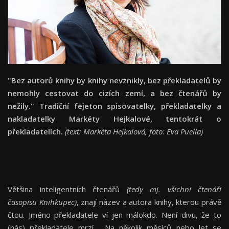
"Bez autorů knihy by knihy nevznikly, bez překladatelů by
nemohly cestovat do cizích zemí, a bez čtenářů by
nežily." Tradiční fejeton spisovatelky, překladatelky a
nakladatelky Markéty Hejkalové, tentokrát o
překladatelích.
(text: Markéta Hejkalová, foto: Eva Puella)
Většina inteligentních čtenářů
(tedy mj. všichni čtenáři
časopisu Knihkupec)
, znají název a autora knihy, kterou právě
čtou. Jméno překladatele ví jen málokdo. Není divu, že to
(nás) překladatele mrzí. Na několik měsíců nebo let se