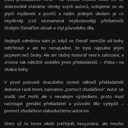
dobrovolně stáváme otroky svých autorů, vciťujeme se do
jejich myšlenek a pocitů a naším jediným úkolem je co
nejvěrněji (což neznamená nejdoslovněji) přetlumočit
českým čtenářům obsah a styl původního díla.
Nejlepší odměnou nám je, když se čtenář nemůže od knihy
odtrhnout a ani ho nenapadne, že byla napsána jiným
jazykem než česky. Ale ani slušný honorář není k zahození, a
zrovna tak náležité uvádění jmen překladatelů – třeba i na
obálce knihy.
V první polovině dvacátého století někteří překladatelé
dokonce razili teorii, nazvanou „pomoct chudáčkovi“. Autor se
snažil, seč mohl, ale s nevalným výsledkem, proto musí
nastoupit geniální překladatel a původní dílo vylepšit –
pomoct chudáčkovi slaboduchému autorovi.
Dnes už tu teorii nikdo (veřejně) nevyznává, ale mnoho