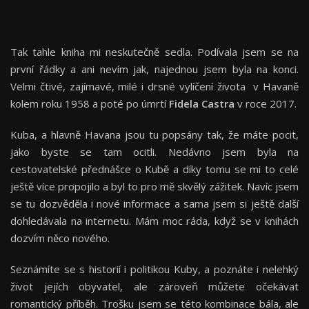
Tak tahle kniha mi neskutečně sedla. Podívala jsem se na
první řádky a ani nevím jak, najednou jsem byla na konci.
Velmi čtivé, zajímavé, milé i drsné vylíčení života v Havaně
kolem roku 1958 a poté po úmrtí
Fidela Castra
v roce 2017.
Kuba, a hlavně Havana jsou tu popsány tak, že máte pocit,
jako byste se tam ocitli. Nedávno jsem byla na
cestovatelské přednášce o Kubě a díky tomu se mi to celé
ještě více propojilo a byl to pro mě skvělý zážitek. Navíc jsem
se tu dozvěděla i nové informace a sama jsem si ještě další
dohledávala na internetu. Mám moc ráda, když se v knihách
dozvím něco nového.
Seznámíte se s historií i politikou Kuby, a poznáte i nelehký
život jejích obyvatel, ale zároveň můžete očekávat
romantický příběh. Trošku jsem se této kombinace bála, ale