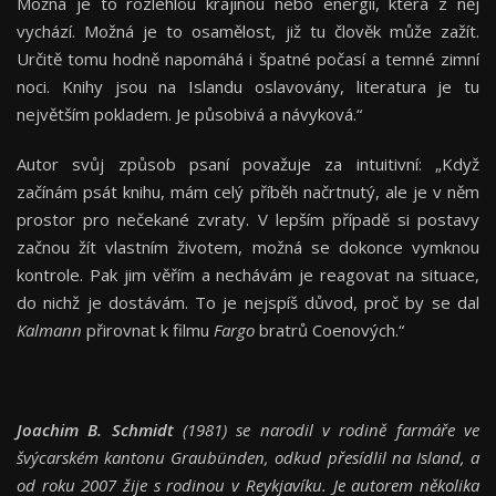
Možná je to rozlehlou krajinou nebo energií, která z něj
vychází. Možná je to osamělost, již tu člověk může zažít.
Určitě tomu hodně napomáhá i špatné počasí a temné zimní
noci. Knihy jsou na Islandu oslavovány, literatura je tu
největším pokladem. Je působivá a návyková.“
Autor svůj způsob psaní považuje za intuitivní: „Když
začínám psát knihu, mám celý příběh načrtnutý, ale je v něm
prostor pro nečekané zvraty. V lepším případě si postavy
začnou žít vlastním životem, možná se dokonce vymknou
kontrole. Pak jim věřím a nechávám je reagovat na situace,
do nichž je dostávám. To je nejspíš důvod, proč by se dal
Kalmann
přirovnat k filmu
Fargo
bratrů Coenových.“
Joachim B. Schmidt
(1981) se narodil v rodině farmáře ve
švýcarském kantonu Graubünden, odkud přesídlil na Island, a
od roku 2007 žije s rodinou v Reykjavíku. Je autorem několika