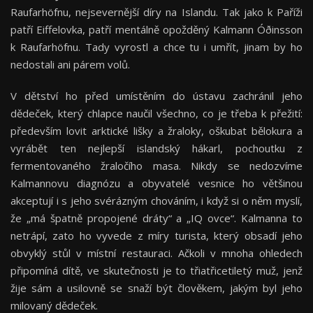
Raufarhöfnu, nejsevernější díry na Islandu. Tak jako k Paříži
patří Eiffelovka, patří mentálně opožděný Kalmann Óðinsson
k Raufarhöfnu. Tady vyrostl a chce tu i umřít, jinam by ho
nedostali ani párem volů.
V dětství ho před umístěním do ústavu zachránil jeho
dědeček, který chlapce naučil všechno, co je třeba k přežití:
především lovit arktické lišky a žraloky, oškubat bělokura a
vyrábět ten nejlepší islandský hákarl, pochoutku z
fermentovaného žraločího masa. Nikdy se nedozvíme
Kalmannovu diagnózu a obyvatelé vesnice ho většinou
akceptují i s jeho svérázným chováním, i když si o něm myslí,
že „má špatně propojené dráty“ a „IQ ovce“. Kalmanna to
netrápí, zato ho vyvede z míry turista, který obsadí jeho
obvyklý stůl v místní restauraci. Ačkoli v mnoha ohledech
připomíná dítě, ve skutečnosti je to třiatřicetiletý muž, jenž
žije sám a usilovně se snaží být člověkem, jakým byl jeho
milovaný dědeček.