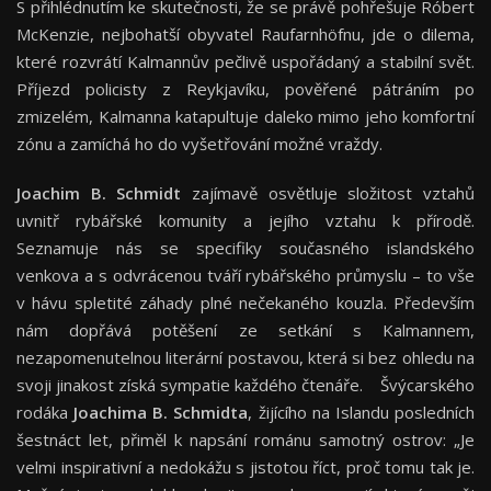
S přihlédnutím ke skutečnosti, že se právě pohřešuje Róbert
McKenzie, nejbohatší obyvatel Raufarnhöfnu, jde o dilema,
které rozvrátí Kalmannův pečlivě uspořádaný a stabilní svět.
Příjezd policisty z Reykjavíku, pověřené pátráním po
zmizelém, Kalmanna katapultuje daleko mimo jeho komfortní
zónu a zamíchá ho do vyšetřování možné vraždy.
Joachim B. Schmidt
zajímavě osvětluje složitost vztahů
uvnitř rybářské komunity a jejího vztahu k přírodě.
Seznamuje nás se specifiky současného islandského
venkova a s odvrácenou tváří rybářského průmyslu – to vše
v hávu spletité záhady plné nečekaného kouzla. Především
nám dopřává potěšení ze setkání s Kalmannem,
nezapomenutelnou literární postavou, která si bez ohledu na
svoji jinakost získá sympatie každého čtenáře. Švýcarského
rodáka
Joachima B. Schmidta
, žijícího na Islandu posledních
šestnáct let, přiměl k napsání románu samotný ostrov: „Je
velmi inspirativní a nedokážu s jistotou říct, proč tomu tak je.