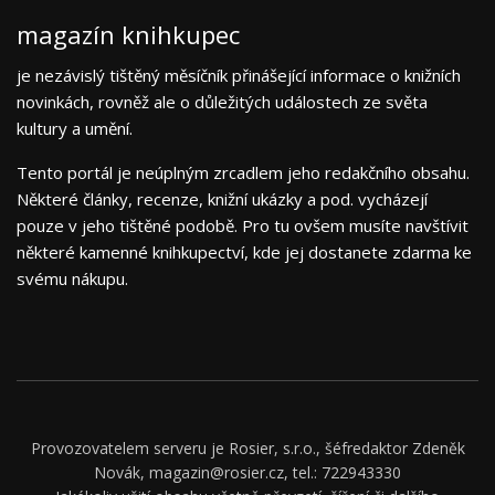
magazín knihkupec
je nezávislý tištěný měsíčník přinášející informace o knižních
novinkách, rovněž ale o důležitých událostech ze světa
kultury a umění.
Tento portál je neúplným zrcadlem jeho redakčního obsahu.
Některé články, recenze, knižní ukázky a pod. vycházejí
pouze v jeho tištěné podobě. Pro tu ovšem musíte navštívit
některé kamenné knihkupectví, kde jej dostanete zdarma ke
svému nákupu.
Provozovatelem serveru je Rosier, s.r.o., šéfredaktor Zdeněk
Novák, magazin@rosier.cz, tel.: 722943330