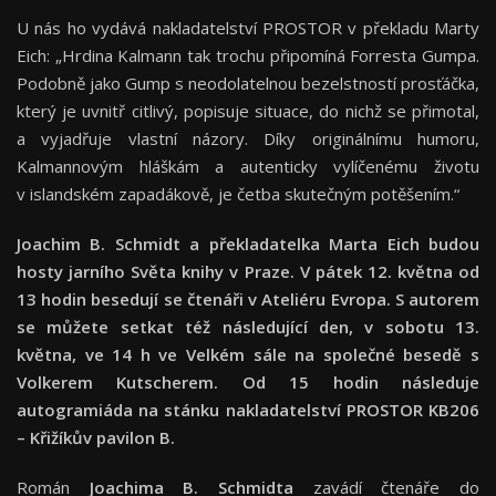
U nás ho vydává nakladatelství PROSTOR v překladu Marty
Eich: „Hrdina Kalmann tak trochu připomíná Forresta Gumpa.
Podobně jako Gump s neodolatelnou bezelstností prosťáčka,
který je uvnitř citlivý, popisuje situace, do nichž se přimotal,
a vyjadřuje vlastní názory. Díky originálnímu humoru,
Kalmannovým hláškám a autenticky vylíčenému životu
v islandském zapadákově, je četba skutečným potěšením.“
Joachim B. Schmidt a překladatelka Marta Eich budou
hosty jarního Světa knihy v Praze. V pátek 12. května od
13 hodin besedují se čtenáři v Ateliéru Evropa. S autorem
se můžete setkat též následující den, v sobotu 13.
května, ve 14 h ve Velkém sále na společné besedě s
Volkerem Kutscherem. Od 15 hodin následuje
autogramiáda na stánku nakladatelství PROSTOR KB206
– Křižíkův pavilon B.
Román
Joachima B. Schmidta
zavádí čtenáře do