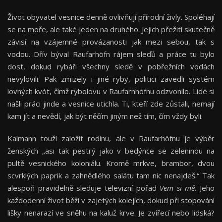
Život obyvatel vesnice denně ovlivňují přírodní živly. Spoléhají
se na moře, ale také jeden na druhého. Jejich přežití skutečně
závisí na vzájemné provázanosti jak mezi sebou, tak s
vodou. Dřív býval Raufarhöfn rájem sleďů a práce tu bylo
dost, dokud rybáři všechny sledě v pobřežních vodách
nevylovili. Pak zmizely i jiné ryby, politici zavedli systém
lovných kvót, čímž rybolovu v Raufarnhöfnu odzvonilo. Lidé si
našli práci jinde a vesnice utichla. Ti, kteří zde zůstali, nemají
kam jít a nevědí, jak být něčím jiným než tím, čím vždy byli.
Kalmann touží založit rodinu, ale v Raufarhöfnu je výběr
ženských „asi tak pestrý jako v bedýnce se zeleninou na
pultě vesnického koloniálu. Kromě mrkve, brambor, dvou
scvrklých paprik a zahnědlého salátu tam nic nenajdeš.“ Tak
alespoň pravidelně sleduje televizní pořad
Vem si mě
. Jeho
každodenní život běží v zajetých kolejích, dokud při stopování
lišky nenarazí ve sněhu na kaluž krve. Je zvířecí nebo lidská?