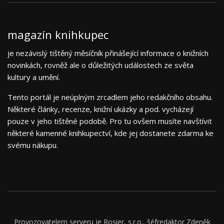
magazín knihkupec
je nezávislý tištěný měsíčník přinášející informace o knižních
novinkách, rovněž ale o důležitých událostech ze světa
kultury a umění.
Tento portál je neúplným zrcadlem jeho redakčního obsahu.
Některé články, recenze, knižní ukázky a pod. vycházejí
pouze v jeho tištěné podobě. Pro tu ovšem musíte navštívit
některé kamenné knihkupectví, kde jej dostanete zdarma ke
svému nákupu.
Provozovatelem serveru je Rosier, s.r.o., šéfredaktor Zdeněk