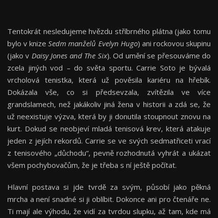
Tentokrát nesledujeme hvězdu stříbrného plátna (jako tomu
bylo v knize
Sedm manželů Evelyn Hugo
) ani rockovou skupinu
(jako v
Daisy Jones and The Six
). Od umění se přesouváme do
zcela jiných vod – do světa sportu. Carrie Soto je bývalá
vrcholová tenistka, která už pověsila kariéru na hřebík.
Dokázala vše, co si předsevzala, zvítězila ve více
grandslamech, než jakákoliv jiná žena v historii a zdá se, že
už neexistuje výzva, která by ji donutila stoupnout znovu na
kurt. Dokud se neobjeví mladá tenisová krev, která atakuje
jeden z jejích rekordů. Carrie se ve svých sedmatřiceti vrací
z tenisového „důchodu“, pevně rozhodnutá vyhrát a ukázat
všem pochybovačům, že je třeba s ní ještě počítat.
Hlavní postava si jde tvrdě za svým, působí jako pěkná
mrcha a není snadné si ji oblíbit. Dokonce ani pro čtenáře ne.
Ti mají ale výhodu, že vidí za tvrdou slupku, až tam, kde má