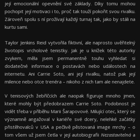
její emocionální opevnění své základy. Díky tomu mohou
pochopit její motivaci i to, proč tak touží pokořit svou rivalku.
Zároveň spolu s ní prožívají každý turnaj tak, jako by stáli na
kurtu sami.
Taylor Jenkins Reid vytvořila fiktivní, ale naprosto uvěřitelný
životopis vrcholové tenistky. Jak je u knížek této autorky
zvykem, měla jsem permanentně touhu vyhledat si
dodatečné informace o postavách nebo událostech na
internetu. Ani Carrie Soto, ani její rivalku, natož pak její
milence nebo otce trenéra – nikoho z nich tam ale nenajdete.
V tenisových žebříčcích ale naopak figuruje mnoho jmen,
které mohly být předobrazem Carrie Soto. Podobnost je
vidět třeba v příběhu Marii Šarapovové. Milující otec, který se
významně angažoval v kariéře své dcery, nelehké začátky
přistěhovalců v USA a pečlivě pěstovaná image mrchy – o
tom všem už jsem četla v její autobiografii
Nezastavitelná
a