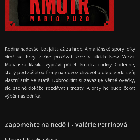
Rodina nadevše. Loajalita až za hrob. A mafiánské spory, díky
nimž se brzy začne prolévat krev v ulicích New Yorku.
Mafiánská klasika vypráví příběh kmotra rodiny Corleone,
který pod záštitou firmy na dovoz olivového oleje vede svůj
vlastní stát ve státě. Dobrodiním si zavazuje věrné ovečky,
ale stejně dokáže rozdávat i tresty. A brzy ho bude čekat
výběr následníka.
Zapomeňte na neděli - Valérie Perrinová
Interpret: Karolína Bínová