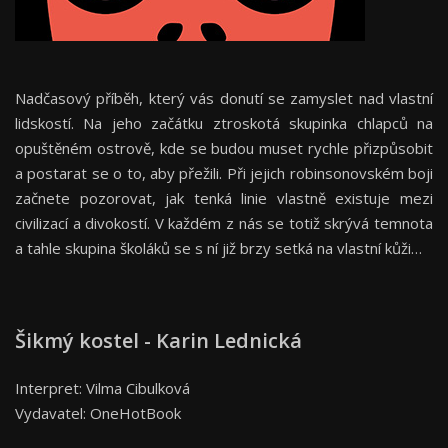
Nadčasový příběh, který vás donutí se zamyslet nad vlastní
lidskostí. Na jeho začátku ztroskotá skupinka chlapců na
opuštěném ostrově, kde se budou muset rychle přizpůsobit
a postarat se o to, aby přežili. Při jejich robinsonovském boji
začnete pozorovat, jak tenká linie vlastně existuje mezi
civilizací a divokostí. V každém z nás se totiž skrývá temnota
a tahle skupina školáků se s ní již brzy setká na vlastní kůži…
Šikmý kostel - Karin Lednická
Interpret: Vilma Cibulková
Vydavatel: OneHotBook