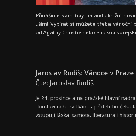
Přinášíme vám tipy na audioknižní novi
uším! Vybírat si můžete třeba vánoční p
od Agathy Christie nebo epickou korejsk
Jaroslav Rudiš: Vánoce v Praze
Čte: Jaroslav Rudiš
Je 24. prosince a na pražské hlavní nádra
domluveného setkání s přáteli ho čeká 
vstupují láska, samota, literatura i histo