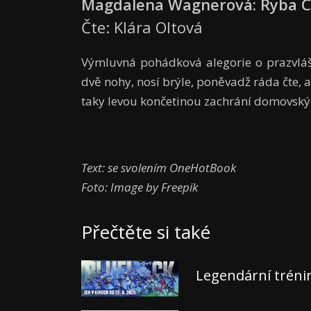
Magdalena Wagnerová: Ryba 
Čte: Klára Oltová
Výmluvná pohádková alegorie o prazvláštn
dvě nohy, nosí brýle, poněvadž ráda čte, a
taky levou končetinou zachrání domovský 
Text: se svolením OneHotBook
Foto: Image by Freepik
Přečtěte si také
Legendární tréni