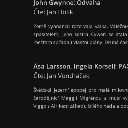
John Gwynne: Odvaha
Čte: Jan Holík
Země vyhnanců rozervala válka. Váleční
spasitelem, jeho sestra Cywen se stal
mezitím spřádají vlastní plány. Druhá čás
Åsa Larsson, Ingela Korsell: P
Čte: Jan Vondráček
Švédská jezerní epopej pro malé milovní
čarodějnicí Maggií Migrénou a musí vyn
Viggo s Alrikem záhadu bílého hada a potk