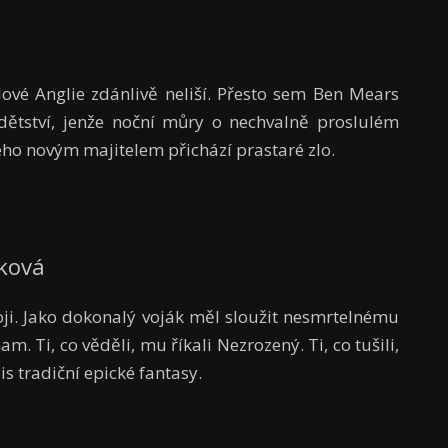
ové Anglie zdánlivě neliší. Přesto sem Ben Mears
 dětství, jenže noční můry o nechvalně proslulém
ho novým majitelem přichází prastaré zlo.
yková
oji. Jako dokonalý voják měl sloužit nesmrtelnému
am. Ti, co věděli, mu říkali Nezrozený. Ti, co tušili,
is tradiční epické fantasy.