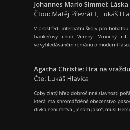
Johannes Mario Simmel: Láska j
Čtou: Matěj Převrátil, Lukáš Hla
V prostředí internátní školy pro bohatou
bankéřovy choti Vereny. Vroucný cit
ve vyhledávaném románu o moderní lásce
Agatha Christie: Hra na vražd
Čte: Lukáš Hlavica
Coby zlatý hřeb dobročinné slavnosti po
která má shromážděné obecenstvo pasova
dívka není mrtvá „jenom jako“, musí Hercul