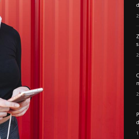
d
2
Z
s
2
C
n
2
P
d
1