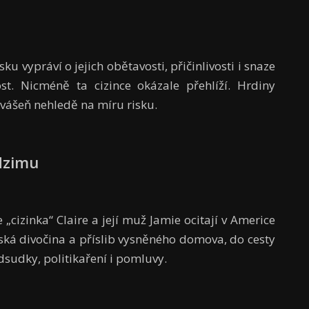
sku vypráví o jejich obětavosti, přičinlivosti i snaze
t. Nicméně ta cizince okázale přehlíží. Hrdiny
vášeň nehledě na míru risku.
dzimu
„cizinka“ Claire a její muž Jamie ocitají v Americe
enská divočina a příslib vysněného domova, do cesty
edsudky, politikaření i pomluvy.