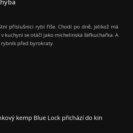
Chyba
í příslušnici rybí říše. Chodí po dně, jelikož má
 v kuchyni se otáčí jako michelinská šéfkuchařka. A
rybník před byrokraty.
nkový kemp Blue Lock přichází do kin