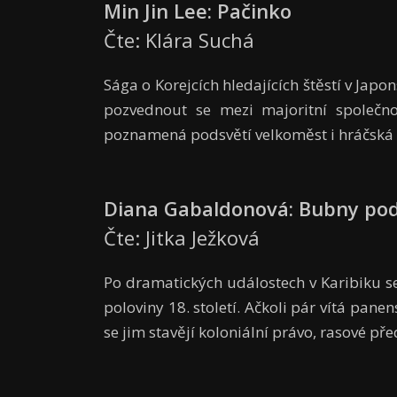
Min Jin Lee: Pačinko
Čte: Klára Suchá
Sága o Korejcích hledajících štěstí v Japon
pozvednout se mezi majoritní společnos
poznamená podsvětí velkoměst i hráčská 
Diana Gabaldonová: Bubny po
Čte: Jitka Ježková
Po dramatických událostech v Karibiku se 
poloviny 18. století. Ačkoli pár vítá pan
se jim stavějí koloniální právo, rasové př