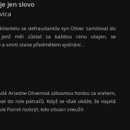
e jen slovo
vica
 klientelu se defraudantův syn Oliver zamiloval do
, jenž měl zůstat za každou cenu utajen, se
 a smrti stane předmětem vydírání…
u
řádá Ariadne Oliverová zábavnou honbu za vrahem,
t do role pátračů. Když se však ukáže, že najatá
e Poirot rozkrýt, kdo situaci zneužil.