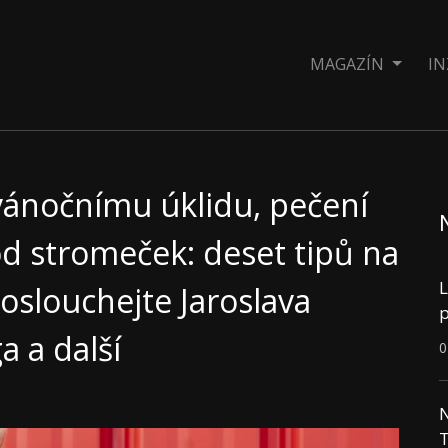
MAGAZÍN
IN
vánočnímu úklidu, pečení
od stromeček: deset tipů na
L
oslouchejte Jaroslava
p
a a další
0
N
T