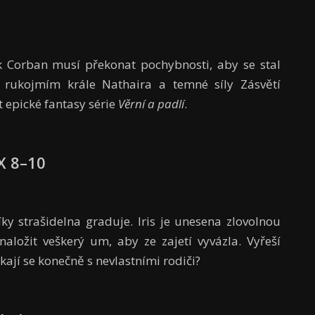
k Corban musí překonat pochybnosti, aby se stal
a rukojmím krále Nathaira a temné síly Zásvětí
t epické fantasy série
Věrní a padlí
.
AX 8–10
ky strašidelna graduje. Iris je unesena zlovolnou
aložit veškerý um, aby ze zajetí vyvázla. Vyřeší
ají se konečně s nevlastními rodiči?