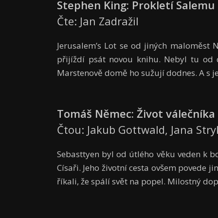
Stephen King: Prokletí Salemu
Čte: Jan Zadražil
Jerusalem’s Lot se od jiných maloměst N
přijíždí psát novou knihu. Nebyl tu od
Marstenově domě ho sužují dodnes. A s je
Tomáš Němec: Život válečníka
Čtou: Jakub Gottwald, Jana Str
Sebasttyen byl od útlého věku veden k b
Císaři. Jeho životní cesta ovšem povede jin
říkali, že spálí svět na popel. Milostný dop