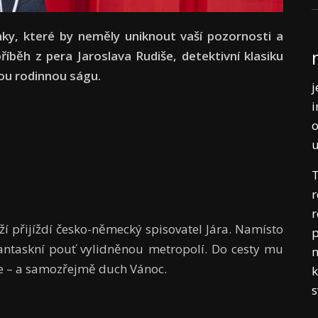
nky, které by neměly uniknout vaší pozornosti a
říběh z pera Jaroslava Rudiše, detektivní klasiku
ou rodinnou ságu.
j
i
o
T
r
r
ží přijíždí česko-německý spisovatel Jára. Namísto
p
fantaskní pouť vylidněnou metropolí. Do cesty mu
m
rie – a samozřejmě duch Vánoc.
k