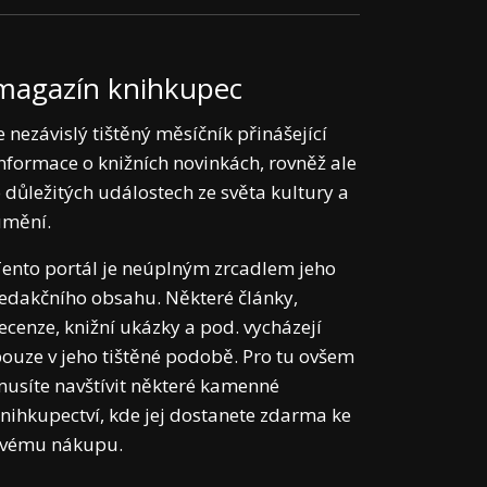
magazín knihkupec
e nezávislý tištěný měsíčník přinášející
nformace o knižních novinkách, rovněž ale
 důležitých událostech ze světa kultury a
umění.
ento portál je neúplným zrcadlem jeho
edakčního obsahu. Některé články,
ecenze, knižní ukázky a pod. vycházejí
ouze v jeho tištěné podobě. Pro tu ovšem
usíte navštívit některé kamenné
nihkupectví, kde jej dostanete zdarma ke
svému nákupu.