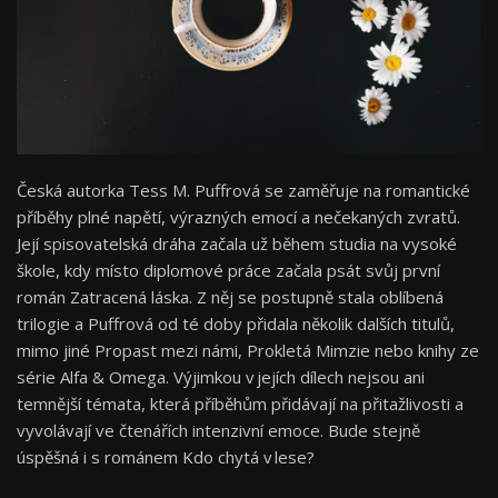
Česká autorka Tess M. Puffrová se zaměřuje na romantické
příběhy plné napětí, výrazných emocí a nečekaných zvratů.
Její spisovatelská dráha začala už během studia na vysoké
škole, kdy místo diplomové práce začala psát svůj první
román Zatracená láska. Z něj se postupně stala oblíbená
trilogie a Puffrová od té doby přidala několik dalších titulů,
mimo jiné Propast mezi námi, Prokletá Mimzie nebo knihy ze
série Alfa & Omega. Výjimkou v jejích dílech nejsou ani
temnější témata, která příběhům přidávají na přitažlivosti a
vyvolávají ve čtenářích intenzivní emoce. Bude stejně
úspěšná i s románem Kdo chytá v lese?