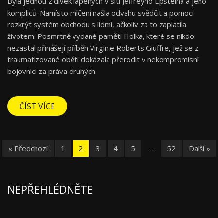
Byla jednou z dívek lapených v síti Jeffreyho Epsteina a jeho
kompliců. Namísto mlčení našla odvahu svědčit a pomoci
rozkrýt systém obchodu s lidmi, ačkoliv za to zaplatila
životem. Posmrtně vydané paměti Holka, které se nikdo
nezastal přinášejí příběh Virginie Roberts Giuffre, jež se z
traumatizované oběti dokázala přerodit v nekompromisní
bojovnici za práva druhých.
ČÍST VÍCE
« Předchozí
1
2
3
4
5
…
52
Další »
NEPŘEHLÉDNĚTE