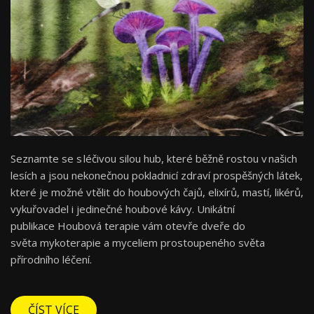
Seznamte se s léčivou silou hub, které běžně rostou v našich
lesích a jsou nekonečnou pokladnicí zdraví prospěšných látek,
které je možné vtělit do houbových čajů, elixírů, mastí, likérů,
vykuřovadel i jedinečné houbové kávy. Unikátní
publikace Houbová terapie vám otevře dveře do
světa mykoterapie a myceliem prostoupeného světa
přírodního léčení.
ČÍST VÍCE