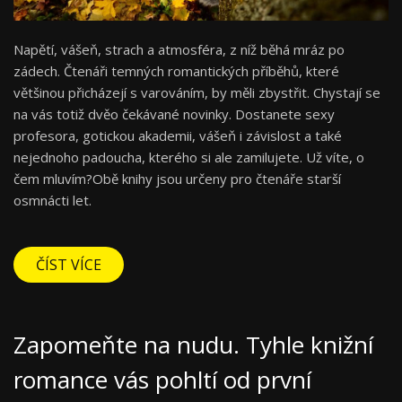
Napětí, vášeň, strach a atmosféra, z níž běhá mráz po
zádech. Čtenáři temných romantických příběhů, které
většinou přicházejí s varováním, by měli zbystřit. Chystají se
na vás totiž dvěo čekávané novinky. Dostanete sexy
profesora, gotickou akademii, vášeň i závislost a také
nejednoho padoucha, kterého si ale zamilujete. Už víte, o
čem mluvím?Obě knihy jsou určeny pro čtenáře starší
osmnácti let.
ČÍST VÍCE
Zapomeňte na nudu. Tyhle knižní
romance vás pohltí od první