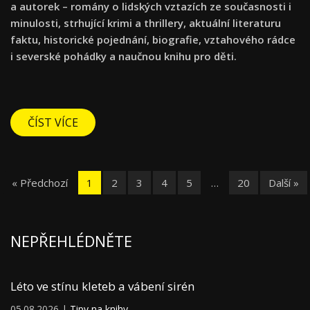
a autorek – romány o lidských vztazích ze současnosti i
minulosti, strhující krimi a thrillery, aktuální literaturu
faktu, historické pojednání, biografie, vztahového rádce
i severské pohádky a naučnou knihu pro děti.
ČÍST VÍCE
« Předchozí
1
2
3
4
5
…
20
Další »
NEPŘEHLÉDNĚTE
Léto ve stínu kleteb a vábení sirén
05.08.2026 |
Tipy na knihy