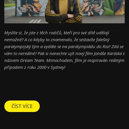
Myslíte si, že jste z těch rodičů, kteří pro své dítě udělají
nemožné? A co kdyby to znamenalo, že sestavíte falešný
paralympijský tým a vydáte se na paralympiádu do Ria? Zdá se
vám to nereálné? Pak si nenechte ujít nový film Jonáše Karáska s
názvem Dream Team. Mimochodem, film je inspirován reálným
případem z roku 2000 v Sydney!
ČÍST VÍCE