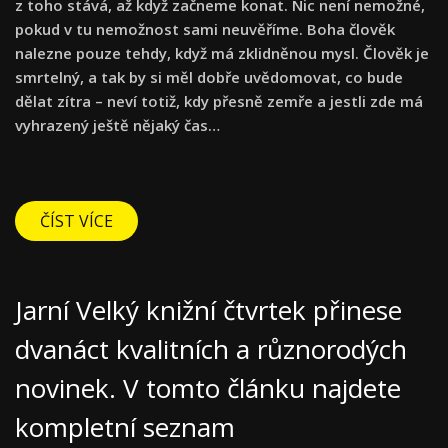
z toho stává, až když začneme konat. Nic není nemožné,
pokud v tu nemožnost sami neuvěříme. Boha člověk
nalezne pouze tehdy, když má zklidněnou mysl. Člověk je
smrtelný, a tak by si měl dobře uvědomovat, co bude
dělat zítra – neví totiž, kdy přesně zemře a jestli zde má
vyhrazený ještě nějaký čas…
ČÍST VÍCE
Jarní Velký knižní čtvrtek přinese
dvanáct kvalitních a různorodých
novinek. V tomto článku najdete
kompletní seznam