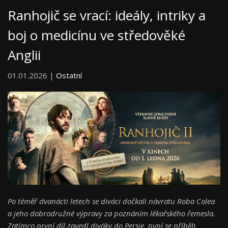
Ranhojič se vrací: ideály, intriky a
boj o medicínu ve středověké
Anglii
01.01.2026 |
Ostatní
Po téměř dvanácti letech se diváci dočkali návratu Roba Colea
a jeho dobrodružné výpravy za poznáním lékařského řemesla.
Zatímco první díl zavedl diváky do Persie, nyní se příběh