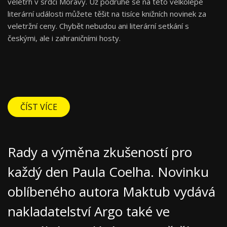
veletrh v srdci Moravy. Už podruhé se na této velkolepé
literární události můžete těšit na tisíce knižních novinek za
veletržní ceny. Chybět nebudou ani literární setkání s
českými, ale i zahraničními hosty.
ČÍST VÍCE
Rady a výměna zkušeností pro
každý den Paula Coelha. Novinku
oblíbeného autora Maktub vydává
nakladatelství Argo také ve