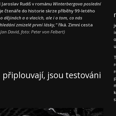
 Jaroslav Rudiš v románu
Winterbergova poslední
 čtenáře do historie skrze příběhy 99-letého
 dějinách a o vlacích, ale i o tom
, co nás
hledání zmizelé první lásky,“
říká. Zimní cesta
j
: Jan David, foto: Peter von Felbert)
i
o
T
r
r
 připlouvají, jsou testováni
p
m
k