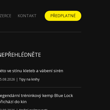
ZERCE
KONTAKT
PŘEDPLATNÉ
NEPŘEHLÉDNĚTE
éto ve stínu kleteb a vábení sirén
5.08.2026 |
Tipy na knihy
egendární tréninkový kemp Blue Lock
řichází do kin