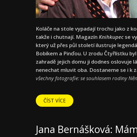
Koláče na stole vypadají trochu jako z k
takže i chutnají. Magazín
Knihkupec
se v
který už přes půl století ilustruje legen
Bobíkem a Pinďou. U zrodu Čtyřlístku byl
zahradě jejich domu ji dodnes oslovuje l
nenechat mluvit oba. Dostaneme se i k zá
všechny fotografie: se souhlasem rodiny N
ČÍST VÍCE
Jana Bernášková: Mám