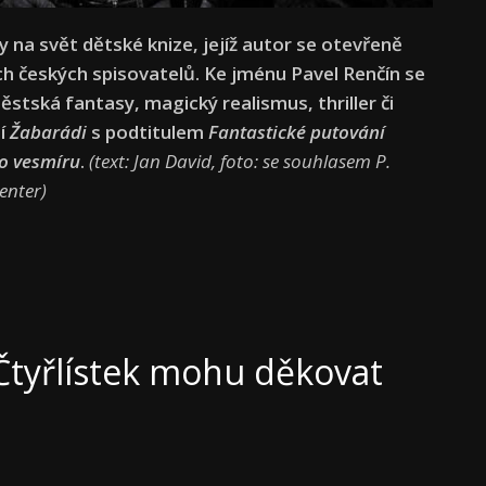
na svět dětské knize, jejíž autor se otevřeně
h českých spisovatelů. Ke jménu Pavel Renčín se
stská fantasy, magický realismus, thriller či
jí
Žabarádi
s podtitulem
Fantastické putování
o vesmíru
.
(text: Jan David, foto: se souhlasem P.
enter)
Čtyřlístek mohu děkovat