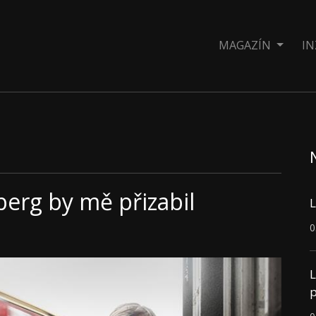
MAGAZÍN
IN
berg by mě přizabil
L
0
L
p