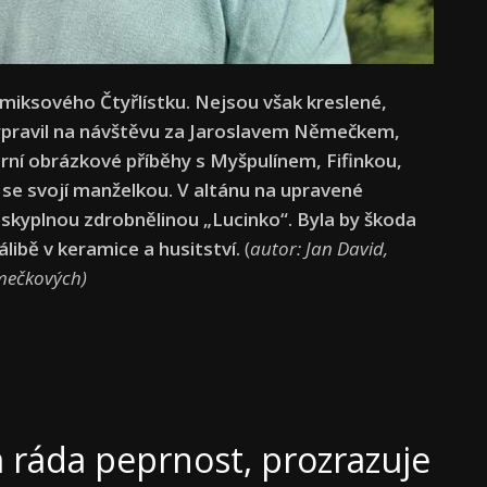
omiksového Čtyřlístku. Nejsou však kreslené,
ypravil na návštěvu za Jaroslavem Němečkem,
dární obrázkové příběhy s Myšpulínem, Fifinkou,
 se svojí manželkou. V altánu na upravené
áskyplnou zdrobnělinou „Lucinko“. Byla by škoda
libě v keramice a husitství.
(
autor: Jan David,
ěmečkových)
 ráda peprnost, prozrazuje