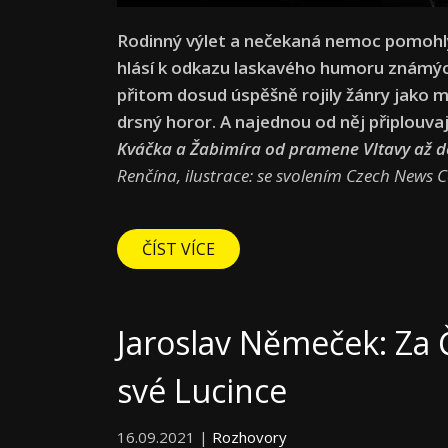
Rodinný výlet a nečekaná nemoc pomohly 
hlásí k odkazu laskavého humoru známýc
přitom dosud úspěšně rojily žánry jako mě
drsný horor. A najednou od něj připlouva
Kváčka a Žabimíra od pramene Vltavy až d
Renčína, ilustrace: se svolením Czech News C
ČÍST VÍCE
Jaroslav Němeček: Za 
své Lucince
16.09.2021 |
Rozhovory