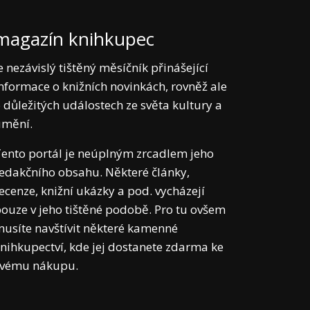
magazín knihkupec
e nezávislý tištěný měsíčník přinášející
nformace o knižních novinkách, rovněž ale
 důležitých událostech ze světa kultury a
umění.
ento portál je neúplným zrcadlem jeho
edakčního obsahu. Některé články,
ecenze, knižní ukázky a pod. vycházejí
ouze v jeho tištěné podobě. Pro tu ovšem
usíte navštívit některé kamenné
nihkupectví, kde jej dostanete zdarma ke
svému nákupu.