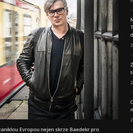
0
N
T
d
2
Z
s
2
C
n
2
i zaniklou Evropou nejen skrze Baedekr pro