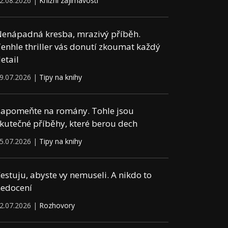
2.08.2026 |
Knižní zajímavosti
enápadná kresba, mrazivý příběh.
enhle thriller vás donutí zkoumat každý
etail
9.07.2026 |
Tipy na knihy
apomeňte na romány. Tohle jsou
kutečné příběhy, které berou dech
5.07.2026 |
Tipy na knihy
estuju, abyste vy nemuseli. A nikdo to
edocení
2.07.2026 |
Rozhovory