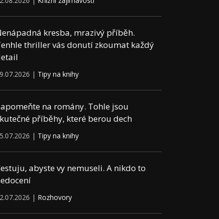
2.08.2026 |
Knižní zajímavosti
enápadná kresba, mrazivý příběh.
enhle thriller vás donutí zkoumat každý
etail
9.07.2026 |
Tipy na knihy
apomeňte na romány. Tohle jsou
kutečné příběhy, které berou dech
5.07.2026 |
Tipy na knihy
estuju, abyste vy nemuseli. A nikdo to
edocení
2.07.2026 |
Rozhovory