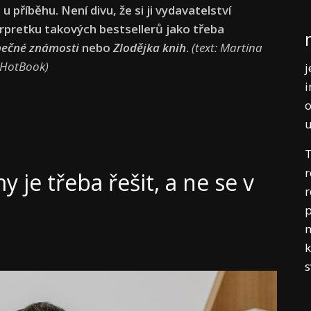
 příběhu. Není divu, že si ji vydavatelství
rpretku takových bestsellerů jako třeba
ečné známosti
nebo
Zlodějka knih
.
(text: Martina
neHotBook)
j
i
o
T
r
 je třeba řešit, a ne se v
r
p
m
k