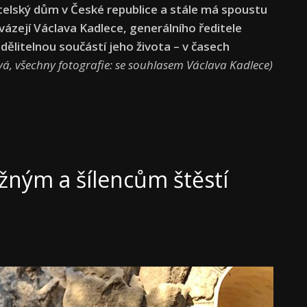
atelský dům v České republice a stále má spoustu
ázejí Václava Kadlece, generálního ředitele
dělitelnou součástí jeho života – v časech
á, všechny fotografie: se souhlasem Václava Kadlece)
žným a šílencům štěstí