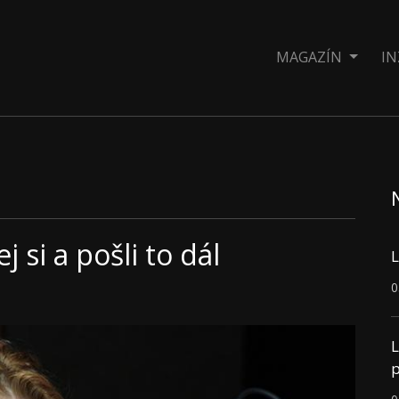
MAGAZÍN
IN
 si a pošli to dál
L
0
L
p