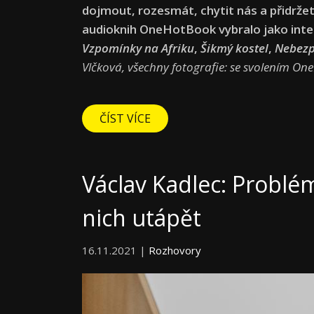
dojmout, rozesmát, chytit nás a přidržet u
audioknih OneHotBook vybralo jako inte
Vzpomínky na Afriku
,
Šikmý kostel
,
Nebezp
Vlčková, všechny fotografie: se svolením O
ČÍST VÍCE
Václav Kadlec: Problémy
nich utápět
16.11.2021 |
Rozhovory