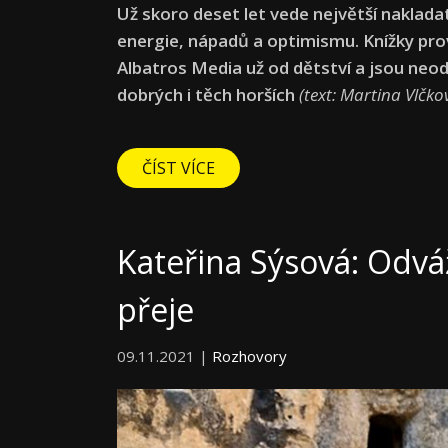
Už skoro deset let vede největší naklad
energie, nápadů a optimismu. Knížky prov
Albatros Media už od dětství a jsou neod
dobrých i těch horších
(text:
Martina Vlčkov
ČÍST VÍCE
Kateřina Sýsová: Odvá
přeje
09.11.2021 |
Rozhovory