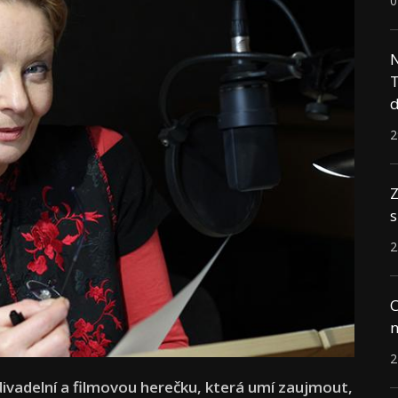
0
N
T
d
2
Z
s
2
C
n
2
ivadelní a filmovou herečku, která umí zaujmout,