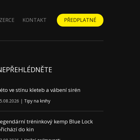
ZERCE
KONTAKT
PŘEDPLATNÉ
NEPŘEHLÉDNĚTE
éto ve stínu kleteb a vábení sirén
5.08.2026 |
Tipy na knihy
egendární tréninkový kemp Blue Lock
řichází do kin