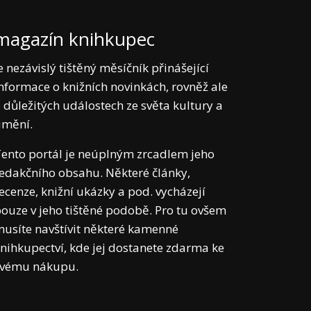
magazín knihkupec
e nezávislý tištěný měsíčník přinášející
nformace o knižních novinkách, rovněž ale
 důležitých událostech ze světa kultury a
umění.
ento portál je neúplným zrcadlem jeho
edakčního obsahu. Některé články,
ecenze, knižní ukázky a pod. vycházejí
ouze v jeho tištěné podobě. Pro tu ovšem
usíte navštívit některé kamenné
nihkupectví, kde jej dostanete zdarma ke
svému nákupu.