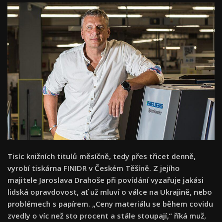
Tisíc knižních titulů měsíčně, tedy přes třicet denně,
vyrobí tiskárna FINIDR v Českém Těšíně. Z jejího
majitele Jaroslava Drahoše při povídání vyzařuje jakási
lidská opravdovost, ať už mluví o válce na Ukrajině, nebo
problémech s papírem. „Ceny materiálu se během covidu
zvedly o víc než sto procent a stále stoupají,“ říká muž,