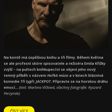
Na kontě má úspěšnou knihu a tři filmy. Během května
se ale profesní skóre spisovatele a režiséra Emila Křižky
zvýší – na pultech knihkupectví se objeví jeho nový
temný příběh s názvem
Hořká múza
a v kinech bláznivá
komedie
Tři tygři: JACKPOT
. Připravte se na horskou dráhu
emocí…
(
text: Martina Vlčková, všechny fotografie: Ryszard
Perzynski)
ČÍST VÍCE