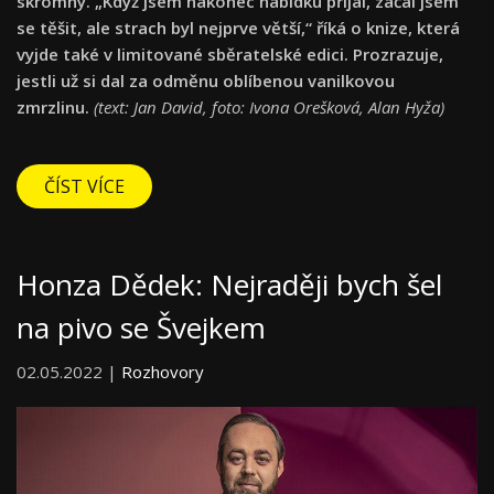
skromný. „Když jsem nakonec nabídku přijal, začal jsem
se těšit, ale strach byl nejprve větší,“ říká o knize, která
vyjde také v limitované sběratelské edici. Prozrazuje,
jestli už si dal za odměnu oblíbenou vanilkovou
zmrzlinu.
(t
ext: Jan David, foto: Ivona Orešková, Alan Hyža)
ČÍST VÍCE
Honza Dědek: Nejraději bych šel
na pivo se Švejkem
02.05.2022 |
Rozhovory