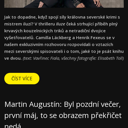
Jak to dopadne, když spojí síly královna severské krimi s
mistrem iluzí? V thrilleru
Iluze
čeká strhující příběh plný
krvavých kouzelnických triků a netradiční dvojice
vyšetřovatelů. Camilla Läckberg a Henrik Fexeus se v
našem exkluzivním rozhovoru rozpovídali o vztazích
mezi severskými spisovateli i o tom, jaké to je psát knihu
ve dvou.
(text: Vavřinec Fiala, všechny fotografie: Elisabeth Toll)
ČÍST VÍCE
Martin Augustín: Byl pozdní večer,
první máj, to se obrazem překřičet
nedá