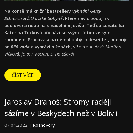
Na kontě má knižní bestsellery
Vyhnání Gerty
Schnirch
a
Žítkovské bohyně
, které navíc bodují i v
audioverzi nebo na divadelním jevišti. Teď spisovatelka
Kateřina Tučková přichází se svým třetím velkým
románem. Pracovala na něm dlouhých deset let, jmenuje
se
Bílá voda
a vypráví o ženách, víře a zlu.
(text: Martina
Vlčková, foto: J. Kocián, L. Hatašová)
ČÍST VÍCE
Jaroslav Drahoš: Stromy raději
sázíme v Beskydech než v Bolívii
07.04.2022 |
Rozhovory