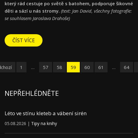
který rád cestuje po světě s batohem, podporuje šikovné
děti a sází u nás stromy.
(text: Jan David, všechny fotografie:
se souhlasem Jaroslava Drahoše)
ČÍST VÍCE
dchozí
1
…
57
58
59
60
61
…
64
NEPŘEHLÉDNĚTE
Léto ve stínu kleteb a vábení sirén
05.08.2026 |
Tipy na knihy