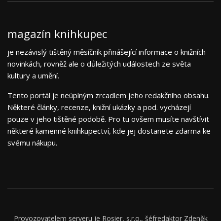
magazín knihkupec
je nezávislý tištěný měsíčník přinášející informace o knižních
novinkách, rovněž ale o důležitých událostech ze světa
kultury a umění.
Tento portál je neúplným zrcadlem jeho redakčního obsahu.
Některé články, recenze, knižní ukázky a pod. vycházejí
pouze v jeho tištěné podobě. Pro tu ovšem musíte navštívit
některé kamenné knihkupectví, kde jej dostanete zdarma ke
svému nákupu.
Provozovatelem serveru je Rosier, s.r.o., šéfredaktor Zdeněk